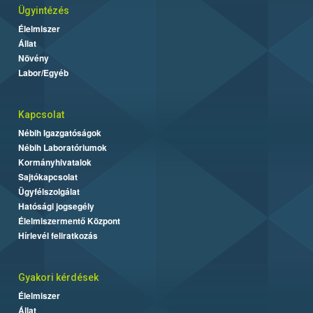
Ügyintézés
Élelmiszer
Állat
Növény
Labor/Egyéb
Kapcsolat
Nébih Igazgatóságok
Nébih Laboratóriumok
Kormányhivatalok
Sajtókapcsolat
Ügyfélszolgálat
Hatósági jogsegély
Élelmiszermentő Központ
Hírlevél feliratkozás
Gyakori kérdések
Élelmiszer
Állat