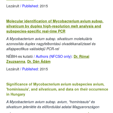
Lezárult
/ Published
: 2015
Molecular identification of Mycobacterium avium subsp.
silvaticum by duplex high-resolution melt analysis and
subspecies-specific real-time PCR
A Mycobacterium avium subsp. silvaticum molekuláris
azonosítás duplex nagyfelbontású olvadékanalízissel és
alfajspecifikus valósidejű PCR-rel
NÉBIH-es kutató
/ Authors (NFCSO only)
:
Dr. Rónai
Zsuzsanna
,
Dr. Dán Ádám
Lezárult
/ Published
: 2015
Significance of Mycobacterium avium subspecies avium,
'hominissuis', and silvaticum, and data on their occurrence
in Hungary
A Mycobacterium avium subsp. avium, "hominissuis" és
silvaticum jelenléte és előfordulási adatai Magyarországon