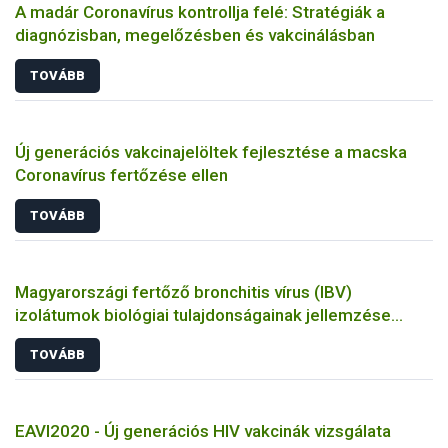
A madár Coronavírus kontrollja felé: Stratégiák a
diagnózisban, megelőzésben és vakcinálásban
TOVÁBB
Új generációs vakcinajelöltek fejlesztése a macska
Coronavírus fertőzése ellen
TOVÁBB
Magyarországi fertőző bronchitis vírus (IBV)
izolátumok biológiai tulajdonságainak jellemzése
állatkísérletes és molekuláris biológiai eszközökkel
TOVÁBB
EAVI2020 - Új generációs HIV vakcinák vizsgálata