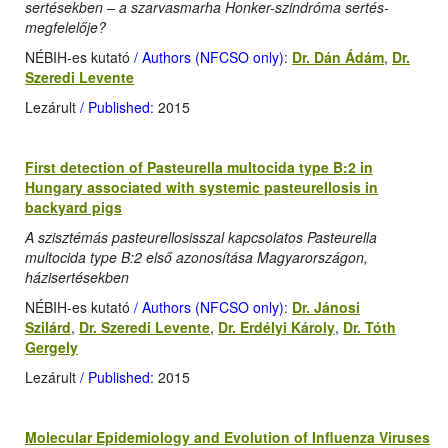
sertésekben – a szarvasmarha Honker-szindróma sertés-
megfelelője?
NÉBIH-es kutató
/ Authors (NFCSO only)
:
Dr. Dán Ádám
,
Dr.
Szeredi Levente
Lezárult
/ Published
: 2015
First detection of Pasteurella multocida type B:2 in
Hungary associated with systemic pasteurellosis in
backyard pigs
A szisztémás pasteurellosisszal kapcsolatos Pasteurella
multocida type B:2 első azonosítása Magyarországon,
házisertésekben
NÉBIH-es kutató
/ Authors (NFCSO only)
:
Dr. Jánosi
Szilárd
,
Dr. Szeredi Levente
,
Dr. Erdélyi Károly
,
Dr. Tóth
Gergely
Lezárult
/ Published
: 2015
Molecular Epidemiology and Evolution of Influenza Viruses