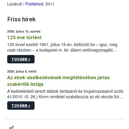
Lezárult
/ Published
: 2011
Friss hírek
2026. július 15, szerda
125 éve történt
125 évvel ezelőtt 1901. július 15-én, költözött be – igaz, még
csak részben – a budapesti m. kir. állami vetőmagvizsgáló
állomás a Kis Rókus utca 15. szám alatti, Czigler Győző által
TOVÁBB >
tervezett új épületébe.
2026. július 6, hétfő
Az ebek viselkedésének megítélésében jártas
szakértők listája
A kedvtelésből tartott állatok tartásáról és forgalmazásáról szóló
41/2010. (II. 26.) Korm.rendelet szabályozza az eb okozta fizikai
sérülés, illetve ennek veszélye keletkezésekor felmerülő
TOVÁBB >
hatósági feladatokat, valamint a veszélyes eb tartását és annak
engedélyezését. Ezen eljárások során szükség esetén be kell
vonni az ebek viselkedésének megítélésében jártas szakértőt.