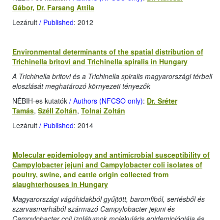
Gábor,
Dr. Farsang Attila
Lezárult
/ Published
: 2012
Environmental determinants of the spatial distribution of
Trichinella britovi and Trichinella spiralis in Hungary
A Trichinella britovi és a Trichinella spiralis magyarországi térbeli
eloszlását meghatározó környezeti tényezők
NÉBIH-es kutatók
/ Authors (NFCSO only)
:
Dr. Sréter
Tamás
,
Széll Zoltán
,
Tolnai Zoltán
Lezárult
/ Published
: 2014
Molecular epidemiology and antimicrobial susceptibility of
Campylobacter jejuni and Campylobacter coli isolates of
poultry, swine, and cattle origin collected from
slaughterhouses in Hungary
Magyarországi vágóhidakból gyűjtött, baromfiból, sertésből és
szarvasmarhából származó Campylobacter jejuni és
Campylobacter coli izolátumok molekuláris epidemiológiája és