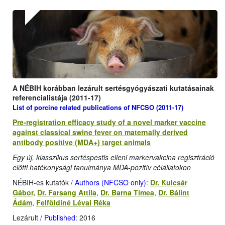
A NÉBIH korábban lezárult sertésgyógyászati kutatásainak
referencialistája (2011-17)
List of porcine related publications of NFCSO (2011-17)
Pre-registration efficacy study of a novel marker vaccine
against classical swine fever on maternally derived
antibody positive (MDA+) target animals
Egy új, klasszikus sertéspestis elleni markervakcina regisztráció
előtti hatékonysági tanulmánya MDA-pozitív célállatokon
NÉBIH-es kutatók
/ Authors (NFCSO only)
:
Dr. Kulcsár
Gábor,
Dr. Farsang Attila
,
Dr. Barna Tímea
,
Dr. Bálint
Ádám
,
Felföldiné Lévai Réka
Lezárult
/ Published
: 2016