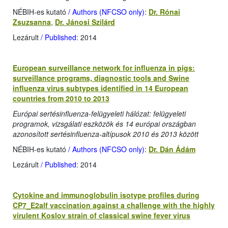
NÉBIH-es kutató
/ Authors (NFCSO only)
:
Dr. Rónai
Zsuzsanna
,
Dr. Jánosi Szilárd
Lezárult
/ Published
: 2014
European surveillance network for influenza in pigs:
surveillance programs, diagnostic tools and Swine
influenza virus subtypes identified in 14 European
countries from 2010 to 2013
Európai sertésinfluenza-felügyeleti hálózat: felügyeleti
programok, vizsgálati eszközök és 14 európai országban
azonosított sertésinfluenza-altípusok 2010 és 2013 között
NÉBIH-es kutató
/ Authors (NFCSO only)
:
Dr. Dán Ádám
Lezárult
/ Published
: 2014
Cytokine and immunoglobulin isotype profiles during
CP7_E2alf vaccination against a challenge with the highly
virulent Koslov strain of classical swine fever virus