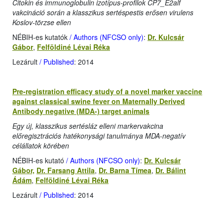
Citokin és immunoglobulin izotípus-profilok CP7_E2alf
vakcináció során a klasszikus sertéspestis erősen virulens
Koslov-törzse ellen
NÉBIH-es kutatók
/ Authors (NFCSO only)
:
Dr. Kulcsár
Gábor
,
Felföldiné Lévai Réka
Lezárult
/ Published
: 2014
Pre-registration efficacy study of a novel marker vaccine
against classical swine fever on Maternally Derived
Antibody negative (MDA-) target animals
Egy új, klasszikus sertésláz elleni markervakcina
előregisztrációs hatékonysági tanulmánya MDA-negatív
célállatok körében
NÉBIH-es kutató
/ Authors (NFCSO only)
:
Dr. Kulcsár
Gábor,
Dr. Farsang Attila
,
Dr. Barna Tímea
,
Dr. Bálint
Ádám
,
Felföldiné Lévai Réka
Lezárult
/ Published
: 2014