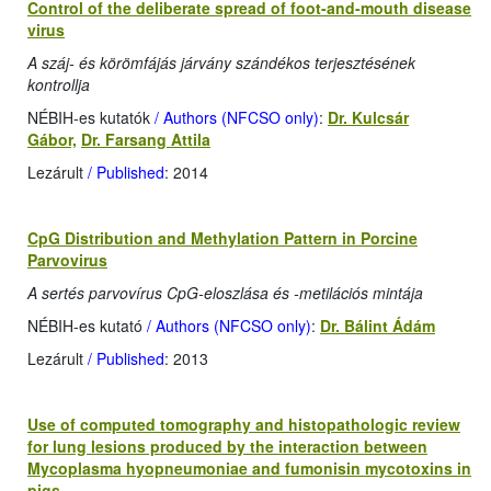
Control of the deliberate spread of foot-and-mouth disease
virus
A száj- és körömfájás járvány szándékos terjesztésének
kontrollja
NÉBIH-es kutatók
/ Authors (NFCSO only)
:
Dr. Kulcsár
Gábor,
Dr. Farsang Attila
Lezárult
/ Published
: 2014
CpG Distribution and Methylation Pattern in Porcine
Parvovirus
A sertés parvovírus CpG-eloszlása és -metilációs mintája
NÉBIH-es kutató
/ Authors (NFCSO only)
:
Dr. Bálint Ádám
Lezárult
/ Published
: 2013
Use of computed tomography and histopathologic review
for lung lesions produced by the interaction between
Mycoplasma hyopneumoniae and fumonisin mycotoxins in
pigs