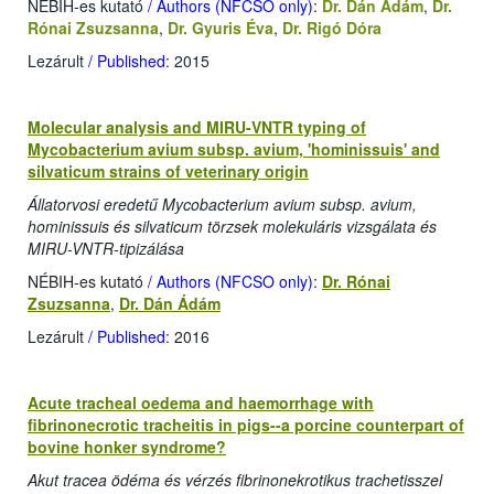
NÉBIH-es kutató
/ Authors (NFCSO only)
:
Dr. Dán Ádám
,
Dr.
Rónai Zsuzsanna
,
Dr. Gyuris Éva
,
Dr. Rigó Dóra
Lezárult
/ Published
: 2015
Molecular analysis and MIRU-VNTR typing of
Mycobacterium avium subsp. avium, 'hominissuis' and
silvaticum strains of veterinary origin
Állatorvosi eredetű Mycobacterium avium subsp. avium,
hominissuis és silvaticum törzsek molekuláris vizsgálata és
MIRU-VNTR-tipizálása
NÉBIH-es kutató
/ Authors (NFCSO only)
:
Dr. Rónai
Zsuzsanna
,
Dr. Dán Ádám
Lezárult
/ Published
: 2016
Acute tracheal oedema and haemorrhage with
fibrinonecrotic tracheitis in pigs--a porcine counterpart of
bovine honker syndrome?
Akut tracea ödéma és vérzés fibrinonekrotikus trachetisszel