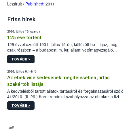
Lezárult
/ Published
: 2011
Friss hírek
2026. július 15, szerda
125 éve történt
125 évvel ezelőtt 1901. július 15-én, költözött be – igaz, még
csak részben – a budapesti m. kir. állami vetőmagvizsgáló
állomás a Kis Rókus utca 15. szám alatti, Czigler Győző által
TOVÁBB >
tervezett új épületébe.
2026. július 6, hétfő
Az ebek viselkedésének megítélésében jártas
szakértők listája
A kedvtelésből tartott állatok tartásáról és forgalmazásáról szóló
41/2010. (II. 26.) Korm.rendelet szabályozza az eb okozta fizikai
sérülés, illetve ennek veszélye keletkezésekor felmerülő
TOVÁBB >
hatósági feladatokat, valamint a veszélyes eb tartását és annak
engedélyezését. Ezen eljárások során szükség esetén be kell
vonni az ebek viselkedésének megítélésében jártas szakértőt.