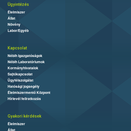
Ügyintézés
Élelmiszer
Állat
Növény
Labor/Egyéb
Kapcsolat
Nébih Igazgatóságok
Nébih Laboratóriumok
Kormányhivatalok
Sajtókapcsolat
Ügyfélszolgálat
Hatósági jogsegély
Élelmiszermentő Központ
Hírlevél feliratkozás
Gyakori kérdések
Élelmiszer
Állat