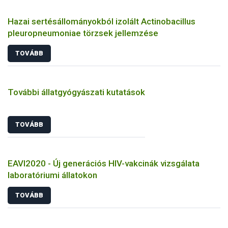
Hazai sertésállományokból izolált Actinobacillus
pleuropneumoniae törzsek jellemzése
TOVÁBB
További állatgyógyászati kutatások
TOVÁBB
EAVI2020 - Új generációs HIV-vakcinák vizsgálata
laboratóriumi állatokon
TOVÁBB