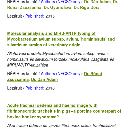
NÉBIH-es kutató
/ Authors (NFCSO only)
:
Dr. Dán Ádám
,
Dr.
Rónai Zsuzsanna
,
Dr. Gyuris Éva
,
Dr. Rigó Dóra
Lezárult
/ Published
: 2015
Molecular analysis and MIRU-VNTR typing of
Mycobacterium avium subsp. avium, 'hominissuis' and
silvaticum strains of veterinary origin
Állatorvosi eredetű Mycobacterium avium subsp. avium,
hominissuis és silvaticum törzsek molekuláris vizsgálata és
MIRU-VNTR-tipizálása
NÉBIH-es kutató
/ Authors (NFCSO only)
:
Dr. Rónai
Zsuzsanna
,
Dr. Dán Ádám
Lezárult
/ Published
: 2016
Acute tracheal oedema and haemorrhage with
fibrinonecrotic tracheitis in pigs--a porcine counterpart of
bovine honker syndrome?
Akut tracea ödéma és vérzés fibrinonekrotikus trachetisszel