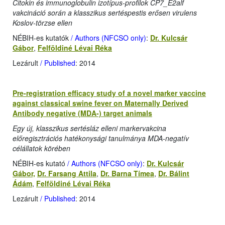
Citokin és immunoglobulin izotípus-profilok CP7_E2alf
vakcináció során a klasszikus sertéspestis erősen virulens
Koslov-törzse ellen
NÉBIH-es kutatók
/ Authors (NFCSO only)
:
Dr. Kulcsár
Gábor
,
Felföldiné Lévai Réka
Lezárult
/ Published
: 2014
Pre-registration efficacy study of a novel marker vaccine
against classical swine fever on Maternally Derived
Antibody negative (MDA-) target animals
Egy új, klasszikus sertésláz elleni markervakcina
előregisztrációs hatékonysági tanulmánya MDA-negatív
célállatok körében
NÉBIH-es kutató
/ Authors (NFCSO only)
:
Dr. Kulcsár
Gábor,
Dr. Farsang Attila
,
Dr. Barna Tímea
,
Dr. Bálint
Ádám
,
Felföldiné Lévai Réka
Lezárult
/ Published
: 2014