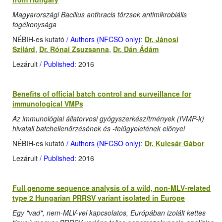
Magyarországi Bacillus anthracis törzsek antimikrobiális
fogékonysága
NÉBIH-es kutató
/ Authors (NFCSO only)
:
Dr. Jánosi
Szilárd
,
Dr. Rónai Zsuzsanna
,
Dr. Dán Ádám
Lezárult
/ Published
: 2016
Benefits of official batch control and surveillance for
immunological VMPs
Az immunológiai állatorvosi gyógyszerkészítmények (IVMP-k)
hivatali batchellenőrzésének és -felügyeletének előnyei
NÉBIH-es kutató
/ Authors (NFCSO only)
:
Dr. Kulcsár Gábor
Lezárult
/ Published
: 2016
Full genome sequence analysis of a wild, non-MLV-related
type 2 Hungarian PRRSV variant isolated in Europe
Egy "vad", nem-MLV-vel kapcsolatos, Európában izolált kettes