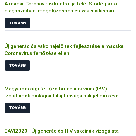
A madár Coronavírus kontrollja felé: Stratégiák a
diagnózisban, megelőzésben és vakcinálásban
TOVÁBB
Új generációs vakcinajelöltek fejlesztése a macska
Coronavírus fertőzése ellen
TOVÁBB
Magyarországi fertőző bronchitis vírus (IBV)
izolátumok biológiai tulajdonságainak jellemzése
állatkísérletes és molekuláris biológiai eszközökkel
TOVÁBB
EAVI2020 - Új generációs HIV vakcinák vizsgálata