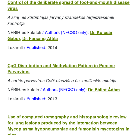
Control of the deliberate spread of foot-and-mouth disease
virus
A száj- és körömfájás járvány szándékos terjesztésének
kontrollja
NÉBIH-es kutatók
/ Authors (NFCSO only)
:
Dr. Kulcsár
Gábor,
Dr. Farsang Attila
Lezárult
/ Published
: 2014
CpG Distribution and Methylation Pattern in Porcine
Parvovirus
A sertés parvovírus CpG-eloszlása és -metilációs mintája
NÉBIH-es kutató
/ Authors (NFCSO only)
:
Dr. Bálint Ádám
Lezárult
/ Published
: 2013
Use of computed tomography and histopathologic review
for lung lesions produced by the interaction between
Mycoplasma hyopneumoniae and fumonisin mycotoxins in
pigs