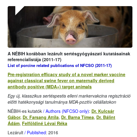
A NÉBIH korábban lezárult sertésgyógyászati kutatásainak
referencialistája (2011-17)
List of porcine related publications of NFCSO (2011-17)
Pre-registration efficacy study of a novel marker vaccine
against classical swine fever on maternally derived
antibody positive (MDA+) target animals
Egy új, klasszikus sertéspestis elleni markervakcina regisztráció
előtti hatékonysági tanulmánya MDA-pozitív célállatokon
NÉBIH-es kutatók
/ Authors (NFCSO only)
:
Dr. Kulcsár
Gábor,
Dr. Farsang Attila
,
Dr. Barna Tímea
,
Dr. Bálint
Ádám
,
Felföldiné Lévai Réka
Lezárult
/ Published
: 2016