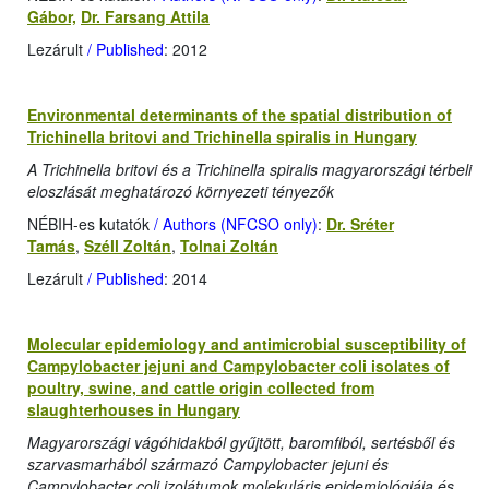
Gábor,
Dr. Farsang Attila
Lezárult
/ Published
: 2012
Environmental determinants of the spatial distribution of
Trichinella britovi and Trichinella spiralis in Hungary
A Trichinella britovi és a Trichinella spiralis magyarországi térbeli
eloszlását meghatározó környezeti tényezők
NÉBIH-es kutatók
/ Authors (NFCSO only)
:
Dr. Sréter
Tamás
,
Széll Zoltán
,
Tolnai Zoltán
Lezárult
/ Published
: 2014
Molecular epidemiology and antimicrobial susceptibility of
Campylobacter jejuni and Campylobacter coli isolates of
poultry, swine, and cattle origin collected from
slaughterhouses in Hungary
Magyarországi vágóhidakból gyűjtött, baromfiból, sertésből és
szarvasmarhából származó Campylobacter jejuni és
Campylobacter coli izolátumok molekuláris epidemiológiája és