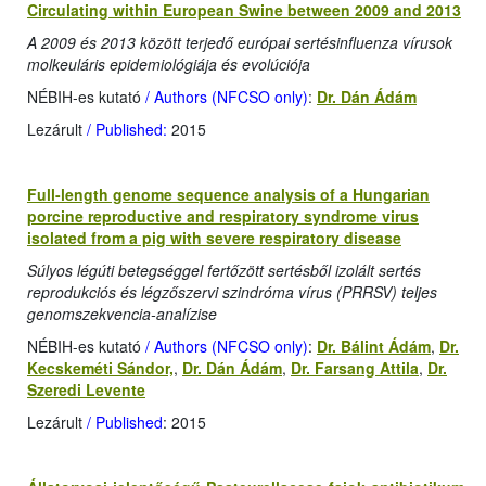
Circulating within European Swine between 2009 and 2013
A 2009 és 2013 között terjedő európai sertésinfluenza vírusok
molkeuláris epidemiológiája és evolúciója
NÉBIH-es kutató
/ Authors (NFCSO only)
:
Dr. Dán Ádám
Lezárult
/ Published:
2015
Full-length genome sequence analysis of a Hungarian
porcine reproductive and respiratory syndrome virus
isolated from a pig with severe respiratory disease
Súlyos légúti betegséggel fertőzött sertésből izolált sertés
reprodukciós és légzőszervi szindróma vírus (PRRSV) teljes
genomszekvencia-analízise
NÉBIH-es kutató
/ Authors (NFCSO only)
:
Dr. Bálint Ádám
,
Dr.
Kecskeméti Sándor,
,
Dr. Dán Ádám
,
Dr. Farsang Attila
,
Dr.
Szeredi Levente
Lezárult
/ Published
: 2015