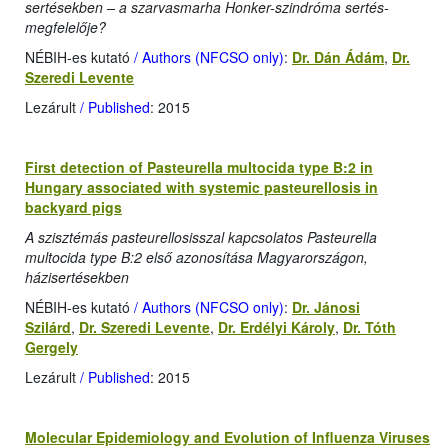
sertésekben – a szarvasmarha Honker-szindróma sertés-
megfelelője?
NÉBIH-es kutató
/ Authors (NFCSO only)
:
Dr. Dán Ádám
,
Dr.
Szeredi Levente
Lezárult
/ Published
: 2015
First detection of Pasteurella multocida type B:2 in
Hungary associated with systemic pasteurellosis in
backyard pigs
A szisztémás pasteurellosisszal kapcsolatos Pasteurella
multocida type B:2 első azonosítása Magyarországon,
házisertésekben
NÉBIH-es kutató
/ Authors (NFCSO only)
:
Dr. Jánosi
Szilárd
,
Dr. Szeredi Levente
,
Dr. Erdélyi Károly
,
Dr. Tóth
Gergely
Lezárult
/ Published
: 2015
Molecular Epidemiology and Evolution of Influenza Viruses