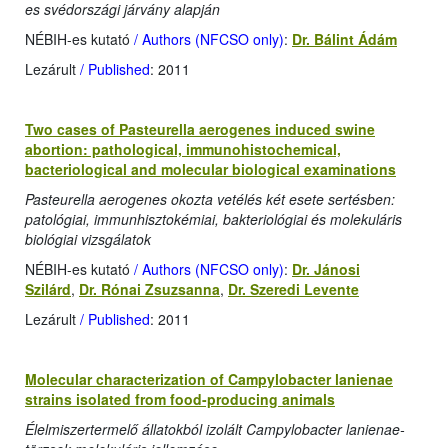
es svédországi járvány alapján
NÉBIH-es kutató
/ Authors (NFCSO only)
:
Dr. Bálint Ádám
Lezárult
/ Published
: 2011
Two cases of Pasteurella aerogenes induced swine
abortion: pathological, immunohistochemical,
bacteriological and molecular biological examinations
Pasteurella aerogenes okozta vetélés két esete sertésben:
patológiai, immunhisztokémiai, bakteriológiai és molekuláris
biológiai vizsgálatok
NÉBIH-es kutató
/ Authors (NFCSO only)
:
Dr. Jánosi
Szilárd
,
Dr. Rónai Zsuzsanna
,
Dr. Szeredi Levente
Lezárult
/ Published
: 2011
Molecular characterization of Campylobacter lanienae
strains isolated from food-producing animals
Élelmiszertermelő állatokból izolált Campylobacter lanienae-