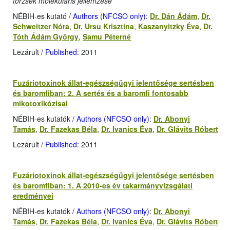
törzsek molekuláris jellemzése
NÉBIH-es kutató
/ Authors (NFCSO only)
:
Dr. Dán Ádám
,
Dr.
Schweitzer Nóra
,
Dr. Ursu Krisztina
,
Kaszanyitzky Éva
,
Dr.
Tóth Ádám György
,
Samu Péterné
Lezárult
/ Published
: 2011
Fuzáriotoxinok állat-egészségügyi jelentősége sertésben
és baromfiban: 2. A sertés és a baromfi fontosabb
mikotoxikózisai
NÉBIH-es kutatók
/ Authors (NFCSO only)
:
Dr. Abonyi
Tamás
,
Dr. Fazekas Béla
,
Dr. Ivanics Éva
,
Dr. Glávits Róbert
Lezárult
/ Published
: 2011
Fuzáriotoxinok állat-egészségügyi jelentősége sertésben
és baromfiban: 1. A 2010-es év takarmányvizsgálati
eredményei
NÉBIH-es kutatók
/ Authors (NFCSO only)
:
Dr. Abonyi
Tamás
,
Dr. Fazekas Béla
,
Dr. Ivanics Éva
,
Dr. Glávits Róbert