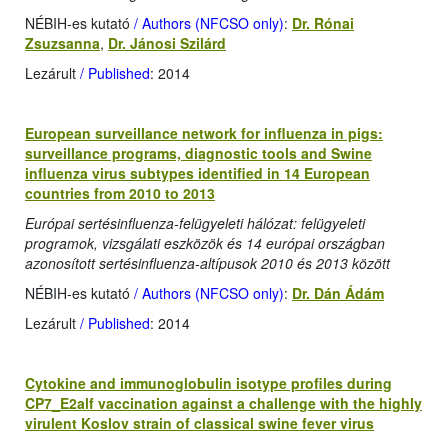
NÉBIH-es kutató
/ Authors (NFCSO only)
:
Dr. Rónai
Zsuzsanna
,
Dr. Jánosi Szilárd
Lezárult
/ Published
: 2014
European surveillance network for influenza in pigs:
surveillance programs, diagnostic tools and Swine
influenza virus subtypes identified in 14 European
countries from 2010 to 2013
Európai sertésinfluenza-felügyeleti hálózat: felügyeleti
programok, vizsgálati eszközök és 14 európai országban
azonosított sertésinfluenza-altípusok 2010 és 2013 között
NÉBIH-es kutató
/ Authors (NFCSO only)
:
Dr. Dán Ádám
Lezárult
/ Published
: 2014
Cytokine and immunoglobulin isotype profiles during
CP7_E2alf vaccination against a challenge with the highly
virulent Koslov strain of classical swine fever virus