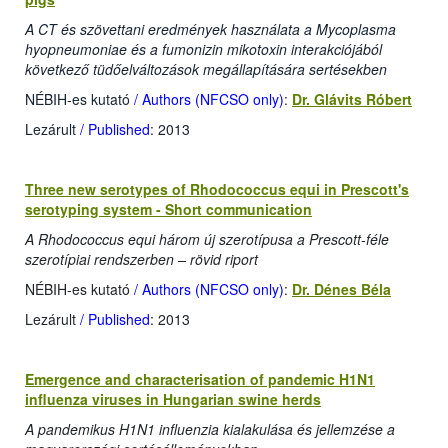
A CT és szövettani eredmények használata a Mycoplasma
hyopneumoniae és a fumonizin mikotoxin interakciójából
következő tüdőelváltozások megállapítására sertésekben
NÉBIH-es kutató
/ Authors (NFCSO only)
:
Dr. Glávits Róbert
Lezárult
/ Published
: 2013
Three new serotypes of Rhodococcus equi in Prescott's
serotyping system - Short communication
A Rhodococcus equi három új szerotípusa a Prescott-féle
szerotípiai rendszerben – rövid riport
NÉBIH-es kutató
/ Authors (NFCSO only)
:
Dr. Dénes Béla
Lezárult
/ Published
: 2013
Emergence and characterisation of pandemic H1N1
influenza viruses in Hungarian swine herds
A pandemikus H1N1 influenzia kialakulása és jellemzése a