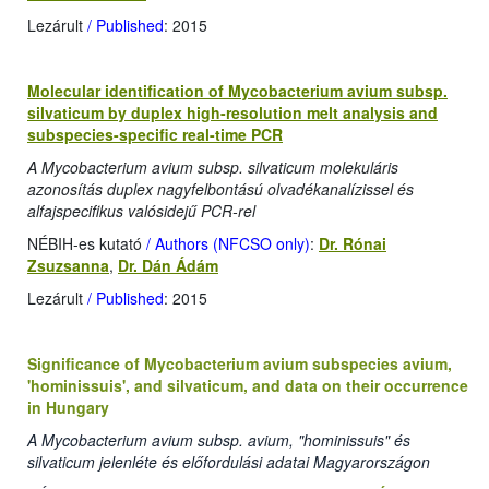
Lezárult
/ Published
: 2015
Molecular identification of Mycobacterium avium subsp.
silvaticum by duplex high-resolution melt analysis and
subspecies-specific real-time PCR
A Mycobacterium avium subsp. silvaticum molekuláris
azonosítás duplex nagyfelbontású olvadékanalízissel és
alfajspecifikus valósidejű PCR-rel
NÉBIH-es kutató
/ Authors (NFCSO only)
:
Dr. Rónai
Zsuzsanna
,
Dr. Dán Ádám
Lezárult
/ Published
: 2015
Significance of Mycobacterium avium subspecies avium,
'hominissuis', and silvaticum, and data on their occurrence
in Hungary
A Mycobacterium avium subsp. avium, "hominissuis" és
silvaticum jelenléte és előfordulási adatai Magyarországon