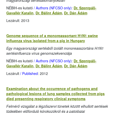
magyarországi sertésállományokban
NÉBIH-es kutató
/ Authors (NFCSO only)
:
Dr. Szentpáli-
Gavallér Katalin
,
Dr. Bálint Ádám
,
Dr. Dán Ádám
Lezárult: 2013
Genome sequence of a monoreassortant H1N1 swine
influenza virus isolated from a pig in Hungary
Egy magyarországi sertésből izolált monoreasszortáns H1N1
sertésinfluenza vírus genomszekvenciája
NÉBIH-es kutató
/ Authors (NFCSO only)
:
Dr. Szentpáli-
Gavallér Katalin
,
Dr. Bálint Ádám
,
Dr. Dán Ádám
Lezárult
/ Published
: 2012
Examination about the occurrence of pathogens and
pathological lesions of lung samples collected from pigs
died presenting respiratory clinical symptoms
Felmérő vizsgálat a légzőszervi tünetek között elhullott sertések
tüdejében előforduló kórokozókról és a patológiai