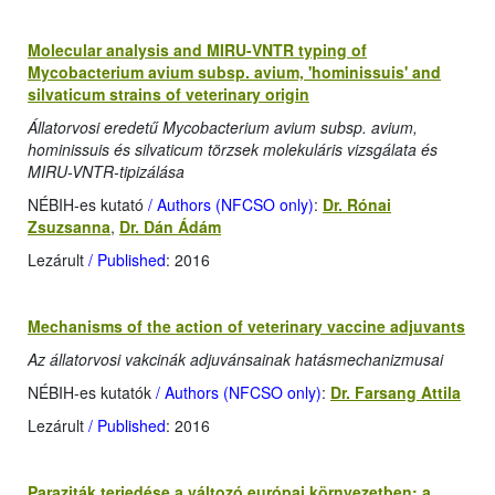
Molecular analysis and MIRU-VNTR typing of
Mycobacterium avium subsp. avium, 'hominissuis' and
silvaticum strains of veterinary origin
Állatorvosi eredetű Mycobacterium avium subsp. avium,
hominissuis és silvaticum törzsek molekuláris vizsgálata és
MIRU-VNTR-tipizálása
NÉBIH-es kutató
/ Authors (NFCSO only)
:
Dr. Rónai
Zsuzsanna
,
Dr. Dán Ádám
Lezárult
/ Published
: 2016
Mechanisms of the action of veterinary vaccine adjuvants
Az állatorvosi vakcinák adjuvánsainak hatásmechanizmusai
NÉBIH-es kutatók
/ Authors (NFCSO only)
:
Dr. Farsang Attila
Lezárult
/ Published
: 2016
Paraziták terjedése a változó európai környezetben: a