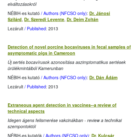
elváltozásokról
NÉBIH-es kutató
/ Authors (NFCSO only)
:
Dr. Jánosi
Szilárd
,
Dr. Szeredi Levente
,
Dr. Deim Zoltán
Lezárult
/ Published
: 2013
Detection of novel porcine bocaviruses in fecal samples of
asymptomatic pigs in Cameroon
Új sertés bocavírusok azonosítása aszimptomatikus sertések
ürülékmintáiból Kamerunban
NÉBIH-es kutató
/ Authors (NFCSO only)
:
Dr. Dán Ádám
Lezárult
/ Published
: 2013
Extraneous agent detection in vaccines--a review of
technical aspects
Idegen ágens felismerése vakcinákban - review a technikai
szempontoktól
NÉBIH-es kutatók
/ Authors (NFCSO only)
:
Dr. Kulcsár