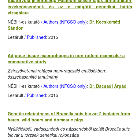
Állatorvosi jelentőségű Pasteurellaceae fajok antibiotikum-
érzékenységének és az e mögötti genetikai háttér
vizsgálata
NÉBIH-es kutató
/ Authors (NFCSO only)
:
Dr. Kecskeméti
Sándor
Lezárult
/ Published
: 2015
Adipose tissue macrophages in non-rodent mammals: a
comparative study
Zsírszövet-makrofágok nem-rágcsáló emlősökben:
összehasonlító tanulmány
NÉBIH-es kutató
/ Authors (NFCSO only)
:
Dr. Bacsadi Árpád
Lezárult
/ Published
: 2015
Genetic relatedness of Brucella suis biovar 2 isolates from
hares, wild boars and domestic pigs
Nyúlfélékből, vaddisznóból és házisertésből izolált Brucella suis
biovar 2 törzsek genetikai rokonsága