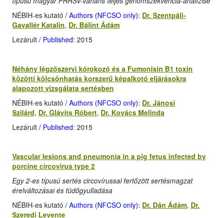
típusú magyar PRRSV-variáns teljes genomszekvencia-analízise
NÉBIH-es kutató
/ Authors (NFCSO only)
:
Dr. Szentpáli-
Gavallér Katalin
,
Dr. Bálint Ádám
Lezárult
/ Published
: 2015
Néhány légzőszervi kórokozó és a Fumonisin B1 toxin
közötti kölcsönhatás korszerű képalkotó eljárásokra
alapozott vizsgálata sertésben
NÉBIH-es kutató
/ Authors (NFCSO only)
:
Dr. Jánosi
Szilárd
,
Dr. Glávits Róbert
,
Dr. Kovács Melinda
Lezárult
/ Published
: 2015
Vascular lesions and pneumonia in a pig fetus infected by
porcine circovirus type 2
Egy 2-es típusú sertés circovírussal fertőzött sertésmagzat
érelváltozásai és tüdőgyulladása
NÉBIH-es kutató
/ Authors (NFCSO only)
:
Dr. Dán Ádám
,
Dr.
Szeredi Levente