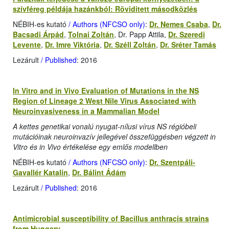
szívféreg példája hazánkból: Rövidített másodközlés
NÉBIH-es kutató
/ Authors (NFCSO only)
:
Dr. Nemes Csaba
,
Dr.
Bacsadi Árpád
,
Tolnai Zoltán
, Dr. Papp Attila,
Dr. Szeredi
Levente
,
Dr. Imre Viktória
,
Dr. Széll Zoltán
,
Dr. Sréter Tamás
Lezárult
/ Published
: 2016
In Vitro and in Vivo Evaluation of Mutations in the NS
Region of Lineage 2 West Nile Virus Associated with
Neuroinvasiveness in a Mammalian Model
A kettes genetikai vonalú nyugat-nílusi vírus NS régióbeli
mutációinak neuroinvazív jellegével összefüggésben végzett in
Vitro és in Vivo értékelése egy emlős modellben
NÉBIH-es kutató
/ Authors (NFCSO only)
:
Dr. Szentpáli-
Gavallér Katalin
,
Dr. Bálint Ádám
Lezárult
/ Published
: 2016
Antimicrobial susceptibility of Bacillus anthracis strains
from Hungary