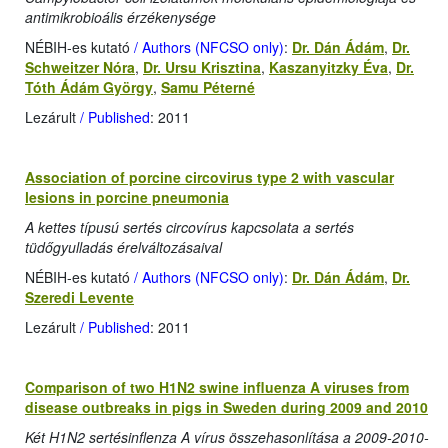
antimikrobioális érzékenysége
NÉBIH-es kutató
/ Authors (NFCSO only)
:
Dr. Dán Ádám
,
Dr.
Schweitzer Nóra
,
Dr. Ursu Krisztina
,
Kaszanyitzky Éva
,
Dr.
Tóth Ádám György
,
Samu Péterné
Lezárult
/ Published
: 2011
Association of porcine circovirus type 2 with vascular
lesions in porcine pneumonia
A kettes típusú sertés circovírus kapcsolata a sertés
tüdőgyulladás érelváltozásaival
NÉBIH-es kutató
/ Authors (NFCSO only)
:
Dr. Dán Ádám
,
Dr.
Szeredi Levente
Lezárult
/ Published
: 2011
Comparison of two H1N2 swine influenza A viruses from
disease outbreaks in pigs in Sweden during 2009 and 2010
Két H1N2 sertésinflenza A vírus összehasonlítása a 2009-2010-