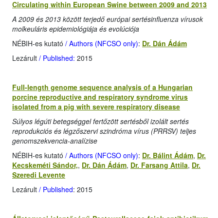
Circulating within European Swine between 2009 and 2013
A 2009 és 2013 között terjedő európai sertésinfluenza vírusok
molkeuláris epidemiológiája és evolúciója
NÉBIH-es kutató
/ Authors (NFCSO only)
:
Dr. Dán Ádám
Lezárult
/ Published:
2015
Full-length genome sequence analysis of a Hungarian
porcine reproductive and respiratory syndrome virus
isolated from a pig with severe respiratory disease
Súlyos légúti betegséggel fertőzött sertésből izolált sertés
reprodukciós és légzőszervi szindróma vírus (PRRSV) teljes
genomszekvencia-analízise
NÉBIH-es kutató
/ Authors (NFCSO only)
:
Dr. Bálint Ádám
,
Dr.
Kecskeméti Sándor,
,
Dr. Dán Ádám
,
Dr. Farsang Attila
,
Dr.
Szeredi Levente
Lezárult
/ Published
: 2015