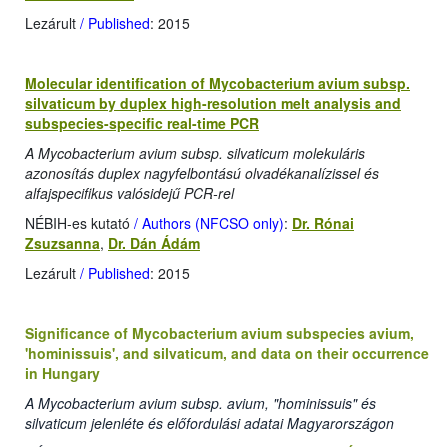
Lezárult
/ Published
: 2015
Molecular identification of Mycobacterium avium subsp.
silvaticum by duplex high-resolution melt analysis and
subspecies-specific real-time PCR
A Mycobacterium avium subsp. silvaticum molekuláris
azonosítás duplex nagyfelbontású olvadékanalízissel és
alfajspecifikus valósidejű PCR-rel
NÉBIH-es kutató
/ Authors (NFCSO only)
:
Dr. Rónai
Zsuzsanna
,
Dr. Dán Ádám
Lezárult
/ Published
: 2015
Significance of Mycobacterium avium subspecies avium,
'hominissuis', and silvaticum, and data on their occurrence
in Hungary
A Mycobacterium avium subsp. avium, "hominissuis" és
silvaticum jelenléte és előfordulási adatai Magyarországon