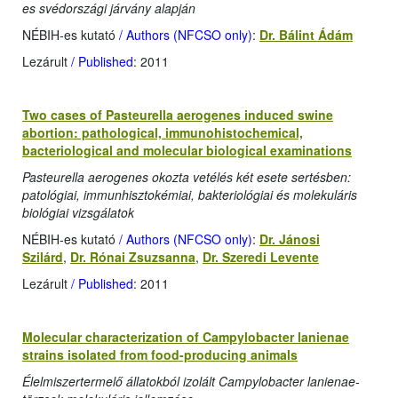
es svédországi járvány alapján
NÉBIH-es kutató
/ Authors (NFCSO only)
:
Dr. Bálint Ádám
Lezárult
/ Published
: 2011
Two cases of Pasteurella aerogenes induced swine
abortion: pathological, immunohistochemical,
bacteriological and molecular biological examinations
Pasteurella aerogenes okozta vetélés két esete sertésben:
patológiai, immunhisztokémiai, bakteriológiai és molekuláris
biológiai vizsgálatok
NÉBIH-es kutató
/ Authors (NFCSO only)
:
Dr. Jánosi
Szilárd
,
Dr. Rónai Zsuzsanna
,
Dr. Szeredi Levente
Lezárult
/ Published
: 2011
Molecular characterization of Campylobacter lanienae
strains isolated from food-producing animals
Élelmiszertermelő állatokból izolált Campylobacter lanienae-