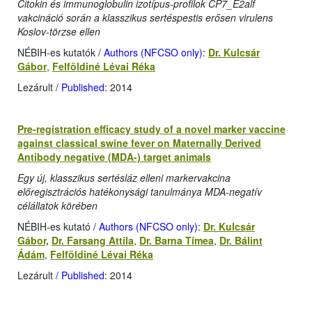
Citokin és immunoglobulin izotípus-profilok CP7_E2alf
vakcináció során a klasszikus sertéspestis erősen virulens
Koslov-törzse ellen
NÉBIH-es kutatók
/ Authors (NFCSO only)
:
Dr. Kulcsár
Gábor
,
Felföldiné Lévai Réka
Lezárult
/ Published
: 2014
Pre-registration efficacy study of a novel marker vaccine
against classical swine fever on Maternally Derived
Antibody negative (MDA-) target animals
Egy új, klasszikus sertésláz elleni markervakcina
előregisztrációs hatékonysági tanulmánya MDA-negatív
célállatok körében
NÉBIH-es kutató
/ Authors (NFCSO only)
:
Dr. Kulcsár
Gábor,
Dr. Farsang Attila
,
Dr. Barna Tímea
,
Dr. Bálint
Ádám
,
Felföldiné Lévai Réka
Lezárult
/ Published
: 2014