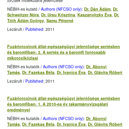
törzsek molekuláris jellemzése
NÉBIH-es kutató
/ Authors (NFCSO only)
:
Dr. Dán Ádám
,
Dr.
Schweitzer Nóra
,
Dr. Ursu Krisztina
,
Kaszanyitzky Éva
,
Dr.
Tóth Ádám György
,
Samu Péterné
Lezárult
/ Published
: 2011
Fuzáriotoxinok állat-egészségügyi jelentősége sertésben
és baromfiban: 2. A sertés és a baromfi fontosabb
mikotoxikózisai
NÉBIH-es kutatók
/ Authors (NFCSO only)
:
Dr. Abonyi
Tamás
,
Dr. Fazekas Béla
,
Dr. Ivanics Éva
,
Dr. Glávits Róbert
Lezárult
/ Published
: 2011
Fuzáriotoxinok állat-egészségügyi jelentősége sertésben
és baromfiban: 1. A 2010-es év takarmányvizsgálati
eredményei
NÉBIH-es kutatók
/ Authors (NFCSO only)
:
Dr. Abonyi
Tamás
,
Dr. Fazekas Béla
,
Dr. Ivanics Éva
,
Dr. Glávits Róbert