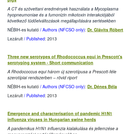
A CT és szövettani eredmények használata a Mycoplasma
hyopneumoniae és a fumonizin mikotoxin interakciójából
következő tüdőelváltozások megállapítására sertésekben
NÉBIH-es kutató
/ Authors (NFCSO only)
:
Dr. Glávits Róbert
Lezárult
/ Published
: 2013
Three new serotypes of Rhodococcus equi in Prescott's
serotyping system - Short communication
A Rhodococcus equi három új szerotípusa a Prescott-féle
szerotípiai rendszerben – rövid riport
NÉBIH-es kutató
/ Authors (NFCSO only)
:
Dr. Dénes Béla
Lezárult
/ Published
: 2013
Emergence and characterisation of pandemic H1N1
influenza viruses in Hungarian swine herds
A pandemikus H1N1 influenzia kialakulása és jellemzése a