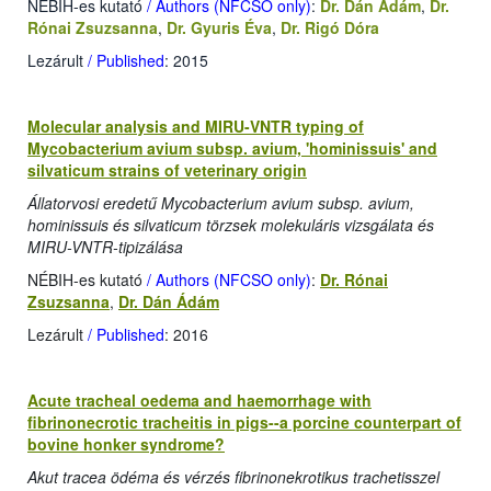
NÉBIH-es kutató
/ Authors (NFCSO only)
:
Dr. Dán Ádám
,
Dr.
Rónai Zsuzsanna
,
Dr. Gyuris Éva
,
Dr. Rigó Dóra
Lezárult
/ Published
: 2015
Molecular analysis and MIRU-VNTR typing of
Mycobacterium avium subsp. avium, 'hominissuis' and
silvaticum strains of veterinary origin
Állatorvosi eredetű Mycobacterium avium subsp. avium,
hominissuis és silvaticum törzsek molekuláris vizsgálata és
MIRU-VNTR-tipizálása
NÉBIH-es kutató
/ Authors (NFCSO only)
:
Dr. Rónai
Zsuzsanna
,
Dr. Dán Ádám
Lezárult
/ Published
: 2016
Acute tracheal oedema and haemorrhage with
fibrinonecrotic tracheitis in pigs--a porcine counterpart of
bovine honker syndrome?
Akut tracea ödéma és vérzés fibrinonekrotikus trachetisszel