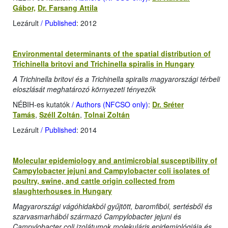
Gábor,
Dr. Farsang Attila
Lezárult
/ Published
: 2012
Environmental determinants of the spatial distribution of
Trichinella britovi and Trichinella spiralis in Hungary
A Trichinella britovi és a Trichinella spiralis magyarországi térbeli
eloszlását meghatározó környezeti tényezők
NÉBIH-es kutatók
/ Authors (NFCSO only)
:
Dr. Sréter
Tamás
,
Széll Zoltán
,
Tolnai Zoltán
Lezárult
/ Published
: 2014
Molecular epidemiology and antimicrobial susceptibility of
Campylobacter jejuni and Campylobacter coli isolates of
poultry, swine, and cattle origin collected from
slaughterhouses in Hungary
Magyarországi vágóhidakból gyűjtött, baromfiból, sertésből és
szarvasmarhából származó Campylobacter jejuni és
Campylobacter coli izolátumok molekuláris epidemiológiája és