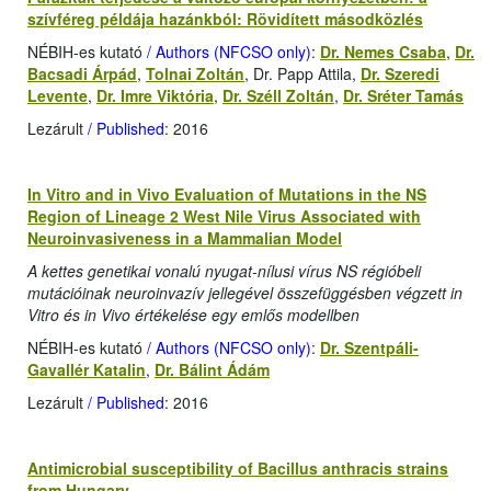
szívféreg példája hazánkból: Rövidített másodközlés
NÉBIH-es kutató
/ Authors (NFCSO only)
:
Dr. Nemes Csaba
,
Dr.
Bacsadi Árpád
,
Tolnai Zoltán
, Dr. Papp Attila,
Dr. Szeredi
Levente
,
Dr. Imre Viktória
,
Dr. Széll Zoltán
,
Dr. Sréter Tamás
Lezárult
/ Published
: 2016
In Vitro and in Vivo Evaluation of Mutations in the NS
Region of Lineage 2 West Nile Virus Associated with
Neuroinvasiveness in a Mammalian Model
A kettes genetikai vonalú nyugat-nílusi vírus NS régióbeli
mutációinak neuroinvazív jellegével összefüggésben végzett in
Vitro és in Vivo értékelése egy emlős modellben
NÉBIH-es kutató
/ Authors (NFCSO only)
:
Dr. Szentpáli-
Gavallér Katalin
,
Dr. Bálint Ádám
Lezárult
/ Published
: 2016
Antimicrobial susceptibility of Bacillus anthracis strains
from Hungary