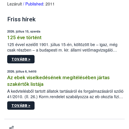
Lezárult
/ Published
: 2011
Friss hírek
2026. július 15, szerda
125 éve történt
125 évvel ezelőtt 1901. július 15-én, költözött be – igaz, még
csak részben – a budapesti m. kir. állami vetőmagvizsgáló
állomás a Kis Rókus utca 15. szám alatti, Czigler Győző által
TOVÁBB >
tervezett új épületébe.
2026. július 6, hétfő
Az ebek viselkedésének megítélésében jártas
szakértők listája
A kedvtelésből tartott állatok tartásáról és forgalmazásáról szóló
41/2010. (II. 26.) Korm.rendelet szabályozza az eb okozta fizikai
sérülés, illetve ennek veszélye keletkezésekor felmerülő
TOVÁBB >
hatósági feladatokat, valamint a veszélyes eb tartását és annak
engedélyezését. Ezen eljárások során szükség esetén be kell
vonni az ebek viselkedésének megítélésében jártas szakértőt.