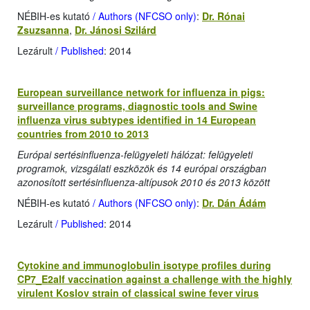
NÉBIH-es kutató
/ Authors (NFCSO only)
:
Dr. Rónai
Zsuzsanna
,
Dr. Jánosi Szilárd
Lezárult
/ Published
: 2014
European surveillance network for influenza in pigs:
surveillance programs, diagnostic tools and Swine
influenza virus subtypes identified in 14 European
countries from 2010 to 2013
Európai sertésinfluenza-felügyeleti hálózat: felügyeleti
programok, vizsgálati eszközök és 14 európai országban
azonosított sertésinfluenza-altípusok 2010 és 2013 között
NÉBIH-es kutató
/ Authors (NFCSO only)
:
Dr. Dán Ádám
Lezárult
/ Published
: 2014
Cytokine and immunoglobulin isotype profiles during
CP7_E2alf vaccination against a challenge with the highly
virulent Koslov strain of classical swine fever virus