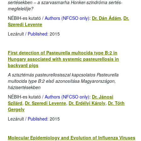
sertésekben – a szarvasmarha Honker-szindróma sertés-
megfelelője?
NÉBIH-es kutató
/ Authors (NFCSO only)
:
Dr. Dán Ádám
,
Dr.
Szeredi Levente
Lezárult
/ Published
: 2015
First detection of Pasteurella multocida type B:2 in
Hungary associated with systemic pasteurellosis in
backyard pigs
A szisztémás pasteurellosisszal kapcsolatos Pasteurella
multocida type B:2 első azonosítása Magyarországon,
házisertésekben
NÉBIH-es kutató
/ Authors (NFCSO only)
:
Dr. Jánosi
Szilárd
,
Dr. Szeredi Levente
,
Dr. Erdélyi Károly
,
Dr. Tóth
Gergely
Lezárult
/ Published
: 2015
Molecular Epidemiology and Evolution of Influenza Viruses