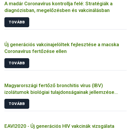
A madár Coronavírus kontrollja felé: Stratégiák a
diagnózisban, megelőzésben és vakcinálásban
TOVÁBB
Új generációs vakcinajelöltek fejlesztése a macska
Coronavírus fertőzése ellen
TOVÁBB
Magyarországi fertőző bronchitis vírus (IBV)
izolátumok biológiai tulajdonságainak jellemzése
állatkísérletes és molekuláris biológiai eszközökkel
TOVÁBB
EAVI2020 - Új generációs HIV vakcinák vizsgálata