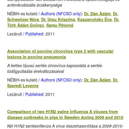
antimikrobioális érzékenysége
NÉBIH-es kutató
/ Authors (NFCSO only)
:
Dr. Dán Ádám
,
Dr.
Schweitzer Nóra
,
Dr. Ursu Krisztina
,
Kaszanyitzky Éva
,
Dr.
Tóth Ádám György
,
Samu Péterné
Lezárult
/ Published
: 2011
Association of porcine circovirus type 2 with vascular
lesions in porcine pneumonia
A kettes típusú sertés circovírus kapcsolata a sertés
tüdőgyulladás érelváltozásaival
NÉBIH-es kutató
/ Authors (NFCSO only)
:
Dr. Dán Ádám
,
Dr.
Szeredi Levente
Lezárult
/ Published
: 2011
Comparison of two H1N2 swine influenza A viruses from
disease outbreaks in pigs in Sweden during 2009 and 2010
Két H1N2 sertésinflenza A vírus összehasonlítása a 2009-2010-