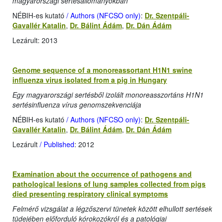
magyarországi sertésállományokban
NÉBIH-es kutató
/ Authors (NFCSO only)
:
Dr. Szentpáli-
Gavallér Katalin
,
Dr. Bálint Ádám
,
Dr. Dán Ádám
Lezárult: 2013
Genome sequence of a monoreassortant H1N1 swine
influenza virus isolated from a pig in Hungary
Egy magyarországi sertésből izolált monoreasszortáns H1N1
sertésinfluenza vírus genomszekvenciája
NÉBIH-es kutató
/ Authors (NFCSO only)
:
Dr. Szentpáli-
Gavallér Katalin
,
Dr. Bálint Ádám
,
Dr. Dán Ádám
Lezárult
/ Published
: 2012
Examination about the occurrence of pathogens and
pathological lesions of lung samples collected from pigs
died presenting respiratory clinical symptoms
Felmérő vizsgálat a légzőszervi tünetek között elhullott sertések
tüdejében előforduló kórokozókról és a patológiai