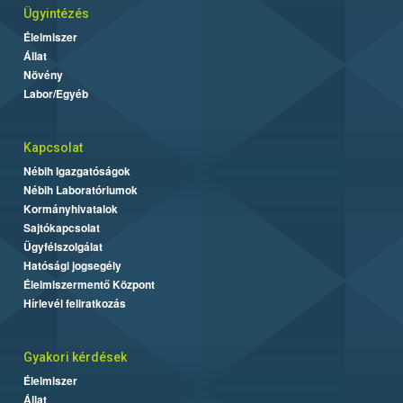
Ügyintézés
Élelmiszer
Állat
Növény
Labor/Egyéb
Kapcsolat
Nébih Igazgatóságok
Nébih Laboratóriumok
Kormányhivatalok
Sajtókapcsolat
Ügyfélszolgálat
Hatósági jogsegély
Élelmiszermentő Központ
Hírlevél feliratkozás
Gyakori kérdések
Élelmiszer
Állat