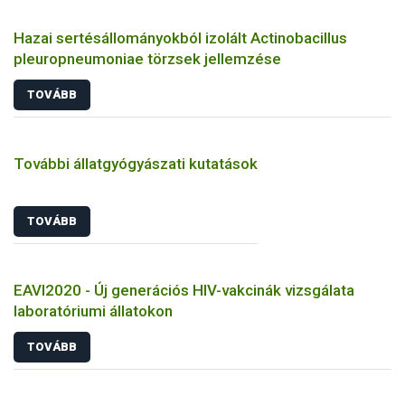
Hazai sertésállományokból izolált Actinobacillus
pleuropneumoniae törzsek jellemzése
TOVÁBB
További állatgyógyászati kutatások
TOVÁBB
EAVI2020 - Új generációs HIV-vakcinák vizsgálata
laboratóriumi állatokon
TOVÁBB