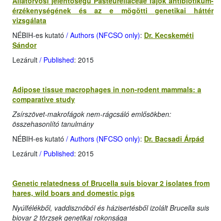
Állatorvosi jelentőségű Pasteurellaceae fajok antibiotikum-
érzékenységének és az e mögötti genetikai háttér
vizsgálata
NÉBIH-es kutató
/ Authors (NFCSO only)
:
Dr. Kecskeméti
Sándor
Lezárult
/ Published
: 2015
Adipose tissue macrophages in non-rodent mammals: a
comparative study
Zsírszövet-makrofágok nem-rágcsáló emlősökben:
összehasonlító tanulmány
NÉBIH-es kutató
/ Authors (NFCSO only)
:
Dr. Bacsadi Árpád
Lezárult
/ Published
: 2015
Genetic relatedness of Brucella suis biovar 2 isolates from
hares, wild boars and domestic pigs
Nyúlfélékből, vaddisznóból és házisertésből izolált Brucella suis
biovar 2 törzsek genetikai rokonsága