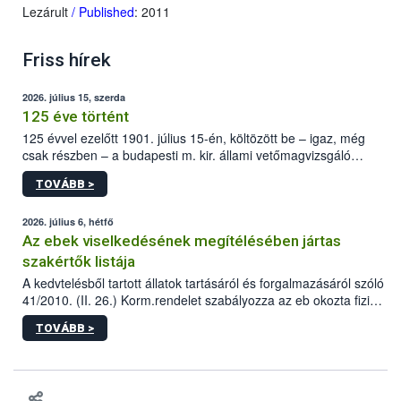
Lezárult
/ Published
: 2011
Friss hírek
2026. július 15, szerda
125 éve történt
125 évvel ezelőtt 1901. július 15-én, költözött be – igaz, még
csak részben – a budapesti m. kir. állami vetőmagvizsgáló
állomás a Kis Rókus utca 15. szám alatti, Czigler Győző által
TOVÁBB >
tervezett új épületébe.
2026. július 6, hétfő
Az ebek viselkedésének megítélésében jártas
szakértők listája
A kedvtelésből tartott állatok tartásáról és forgalmazásáról szóló
41/2010. (II. 26.) Korm.rendelet szabályozza az eb okozta fizikai
sérülés, illetve ennek veszélye keletkezésekor felmerülő
TOVÁBB >
hatósági feladatokat, valamint a veszélyes eb tartását és annak
engedélyezését. Ezen eljárások során szükség esetén be kell
vonni az ebek viselkedésének megítélésében jártas szakértőt.