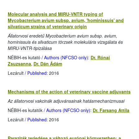
Molecular analysis and MIRU-VNTR typing of
Mycobacterium avium subsp. avium, 'hominissuis' and
silvaticum strains of veterinary origin
Állatorvosi eredetű Mycobacterium avium subsp. avium,
hominissuis és silvaticum törzsek molekuláris vizsgálata és
MIRU-VNTR-tipizálása
NÉBIH-es kutató
/ Authors (NFCSO only)
:
Dr. Rónai
Zsuzsanna
,
Dr. Dán Ádám
Lezárult
/ Published
: 2016
Mechanisms of the action of veterinary vaccine adjuvants
Az állatorvosi vakcinák adjuvánsainak hatásmechanizmusai
NÉBIH-es kutatók
/ Authors (NFCSO only)
:
Dr. Farsang Attila
Lezárult
/ Published
: 2016
Paraziták terjedése a változó európai környezetben: a