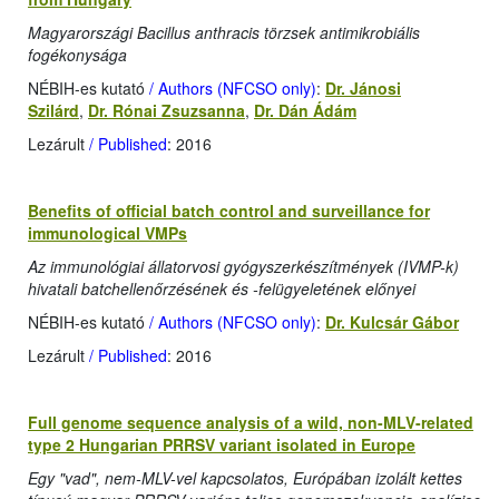
Magyarországi Bacillus anthracis törzsek antimikrobiális
fogékonysága
NÉBIH-es kutató
/ Authors (NFCSO only)
:
Dr. Jánosi
Szilárd
,
Dr. Rónai Zsuzsanna
,
Dr. Dán Ádám
Lezárult
/ Published
: 2016
Benefits of official batch control and surveillance for
immunological VMPs
Az immunológiai állatorvosi gyógyszerkészítmények (IVMP-k)
hivatali batchellenőrzésének és -felügyeletének előnyei
NÉBIH-es kutató
/ Authors (NFCSO only)
:
Dr. Kulcsár Gábor
Lezárult
/ Published
: 2016
Full genome sequence analysis of a wild, non-MLV-related
type 2 Hungarian PRRSV variant isolated in Europe
Egy "vad", nem-MLV-vel kapcsolatos, Európában izolált kettes