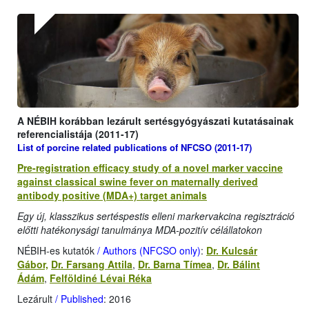
A NÉBIH korábban lezárult sertésgyógyászati kutatásainak
referencialistája (2011-17)
List of porcine related publications of NFCSO (2011-17)
Pre-registration efficacy study of a novel marker vaccine
against classical swine fever on maternally derived
antibody positive (MDA+) target animals
Egy új, klasszikus sertéspestis elleni markervakcina regisztráció
előtti hatékonysági tanulmánya MDA-pozitív célállatokon
NÉBIH-es kutatók
/ Authors (NFCSO only)
:
Dr. Kulcsár
Gábor,
Dr. Farsang Attila
,
Dr. Barna Tímea
,
Dr. Bálint
Ádám
,
Felföldiné Lévai Réka
Lezárult
/ Published
: 2016