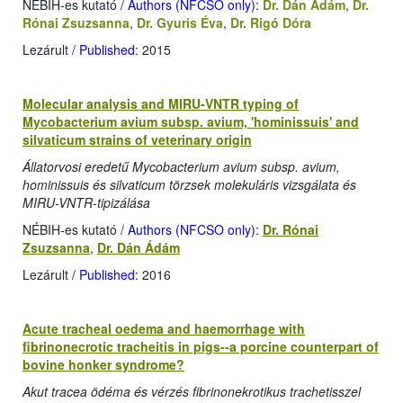
NÉBIH-es kutató
/ Authors (NFCSO only)
:
Dr. Dán Ádám
,
Dr.
Rónai Zsuzsanna
,
Dr. Gyuris Éva
,
Dr. Rigó Dóra
Lezárult
/ Published
: 2015
Molecular analysis and MIRU-VNTR typing of
Mycobacterium avium subsp. avium, 'hominissuis' and
silvaticum strains of veterinary origin
Állatorvosi eredetű Mycobacterium avium subsp. avium,
hominissuis és silvaticum törzsek molekuláris vizsgálata és
MIRU-VNTR-tipizálása
NÉBIH-es kutató
/ Authors (NFCSO only)
:
Dr. Rónai
Zsuzsanna
,
Dr. Dán Ádám
Lezárult
/ Published
: 2016
Acute tracheal oedema and haemorrhage with
fibrinonecrotic tracheitis in pigs--a porcine counterpart of
bovine honker syndrome?
Akut tracea ödéma és vérzés fibrinonekrotikus trachetisszel