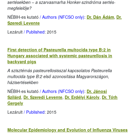
sertésekben – a szarvasmarha Honker-szindróma sertés-
megfelelője?
NÉBIH-es kutató
/ Authors (NFCSO only)
:
Dr. Dán Ádám
,
Dr.
Szeredi Levente
Lezárult
/ Published
: 2015
First detection of Pasteurella multocida type B:2 in
Hungary associated with systemic pasteurellosis in
backyard pigs
A szisztémás pasteurellosisszal kapcsolatos Pasteurella
multocida type B:2 első azonosítása Magyarországon,
házisertésekben
NÉBIH-es kutató
/ Authors (NFCSO only)
:
Dr. Jánosi
Szilárd
,
Dr. Szeredi Levente
,
Dr. Erdélyi Károly
,
Dr. Tóth
Gergely
Lezárult
/ Published
: 2015
Molecular Epidemiology and Evolution of Influenza Viruses