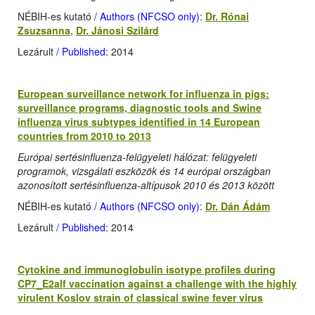
NÉBIH-es kutató
/ Authors (NFCSO only)
:
Dr. Rónai
Zsuzsanna
,
Dr. Jánosi Szilárd
Lezárult
/ Published
: 2014
European surveillance network for influenza in pigs:
surveillance programs, diagnostic tools and Swine
influenza virus subtypes identified in 14 European
countries from 2010 to 2013
Európai sertésinfluenza-felügyeleti hálózat: felügyeleti
programok, vizsgálati eszközök és 14 európai országban
azonosított sertésinfluenza-altípusok 2010 és 2013 között
NÉBIH-es kutató
/ Authors (NFCSO only)
:
Dr. Dán Ádám
Lezárult
/ Published
: 2014
Cytokine and immunoglobulin isotype profiles during
CP7_E2alf vaccination against a challenge with the highly
virulent Koslov strain of classical swine fever virus