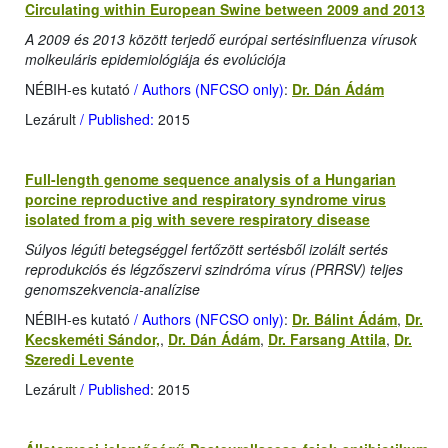
Circulating within European Swine between 2009 and 2013
A 2009 és 2013 között terjedő európai sertésinfluenza vírusok
molkeuláris epidemiológiája és evolúciója
NÉBIH-es kutató
/ Authors (NFCSO only)
:
Dr. Dán Ádám
Lezárult
/ Published:
2015
Full-length genome sequence analysis of a Hungarian
porcine reproductive and respiratory syndrome virus
isolated from a pig with severe respiratory disease
Súlyos légúti betegséggel fertőzött sertésből izolált sertés
reprodukciós és légzőszervi szindróma vírus (PRRSV) teljes
genomszekvencia-analízise
NÉBIH-es kutató
/ Authors (NFCSO only)
:
Dr. Bálint Ádám
,
Dr.
Kecskeméti Sándor,
,
Dr. Dán Ádám
,
Dr. Farsang Attila
,
Dr.
Szeredi Levente
Lezárult
/ Published
: 2015