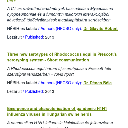
A CT és szövettani eredmények használata a Mycoplasma
hyopneumoniae és a fumonizin mikotoxin interakciójából
következő tüdőelváltozások megállapítására sertésekben
NÉBIH-es kutató
/ Authors (NFCSO only)
:
Dr. Glávits Róbert
Lezárult
/ Published
: 2013
Three new serotypes of Rhodococcus equi in Prescott's
serotyping system - Short communication
A Rhodococcus equi három új szerotípusa a Prescott-féle
szerotípiai rendszerben – rövid riport
NÉBIH-es kutató
/ Authors (NFCSO only)
:
Dr. Dénes Béla
Lezárult
/ Published
: 2013
Emergence and characterisation of pandemic H1N1
influenza viruses in Hungarian swine herds
A pandemikus H1N1 influenzia kialakulása és jellemzése a