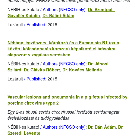
típusú magyar PRRSV-variáns teljes genomszekvencia-analízise
NÉBIH-es kutató
/ Authors (NFCSO only)
:
Dr. Szentpáli-
Gavallér Katalin
,
Dr. Bálint Ádám
Lezárult
/ Published
: 2015
Néhány légzőszervi kórokozó és a Fumonisin B1 toxin
közötti kölcsönhatás korszerű képalkotó eljárásokra
alapozott vizsgálata sertésben
NÉBIH-es kutató
/ Authors (NFCSO only)
:
Dr. Jánosi
Szilárd
,
Dr. Glávits Róbert
,
Dr. Kovács Melinda
Lezárult
/ Published
: 2015
Vascular lesions and pneumonia in a pig fetus infected by
porcine circovirus type 2
Egy 2-es típusú sertés circovírussal fertőzött sertésmagzat
érelváltozásai és tüdőgyulladása
NÉBIH-es kutató
/ Authors (NFCSO only)
:
Dr. Dán Ádám
,
Dr.
Szeredi Levente