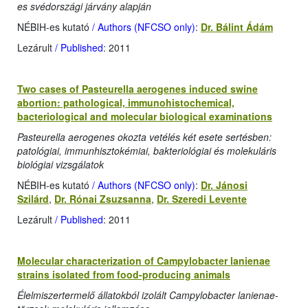
es svédországi járvány alapján
NÉBIH-es kutató
/ Authors (NFCSO only)
:
Dr. Bálint Ádám
Lezárult
/ Published
: 2011
Two cases of Pasteurella aerogenes induced swine
abortion: pathological, immunohistochemical,
bacteriological and molecular biological examinations
Pasteurella aerogenes okozta vetélés két esete sertésben:
patológiai, immunhisztokémiai, bakteriológiai és molekuláris
biológiai vizsgálatok
NÉBIH-es kutató
/ Authors (NFCSO only)
:
Dr. Jánosi
Szilárd
,
Dr. Rónai Zsuzsanna
,
Dr. Szeredi Levente
Lezárult
/ Published
: 2011
Molecular characterization of Campylobacter lanienae
strains isolated from food-producing animals
Élelmiszertermelő állatokból izolált Campylobacter lanienae-