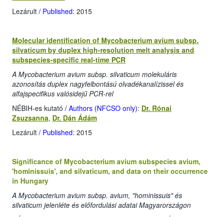
Lezárult
/ Published
: 2015
Molecular identification of Mycobacterium avium subsp.
silvaticum by duplex high-resolution melt analysis and
subspecies-specific real-time PCR
A Mycobacterium avium subsp. silvaticum molekuláris
azonosítás duplex nagyfelbontású olvadékanalízissel és
alfajspecifikus valósidejű PCR-rel
NÉBIH-es kutató
/ Authors (NFCSO only)
:
Dr. Rónai
Zsuzsanna
,
Dr. Dán Ádám
Lezárult
/ Published
: 2015
Significance of Mycobacterium avium subspecies avium,
'hominissuis', and silvaticum, and data on their occurrence
in Hungary
A Mycobacterium avium subsp. avium, "hominissuis" és
silvaticum jelenléte és előfordulási adatai Magyarországon