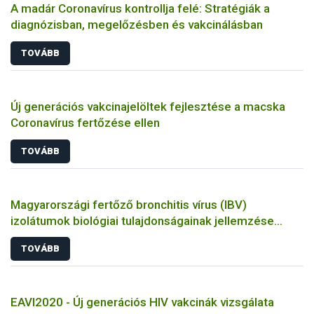
A madár Coronavírus kontrollja felé: Stratégiák a
diagnózisban, megelőzésben és vakcinálásban
TOVÁBB
Új generációs vakcinajelöltek fejlesztése a macska
Coronavírus fertőzése ellen
TOVÁBB
Magyarországi fertőző bronchitis vírus (IBV)
izolátumok biológiai tulajdonságainak jellemzése
állatkísérletes és molekuláris biológiai eszközökkel
TOVÁBB
EAVI2020 - Új generációs HIV vakcinák vizsgálata