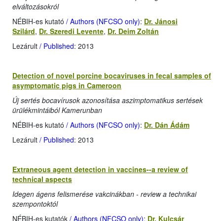
elváltozásokról
NÉBIH-es kutató
/ Authors (NFCSO only)
:
Dr. Jánosi
Szilárd
,
Dr. Szeredi Levente
,
Dr. Deim Zoltán
Lezárult
/ Published
: 2013
Detection of novel porcine bocaviruses in fecal samples of
asymptomatic pigs in Cameroon
Új sertés bocavírusok azonosítása aszimptomatikus sertések
ürülékmintáiból Kamerunban
NÉBIH-es kutató
/ Authors (NFCSO only)
:
Dr. Dán Ádám
Lezárult
/ Published
: 2013
Extraneous agent detection in vaccines--a review of
technical aspects
Idegen ágens felismerése vakcinákban - review a technikai
szempontoktól
NÉBIH-es kutatók
/ Authors (NFCSO only)
:
Dr. Kulcsár