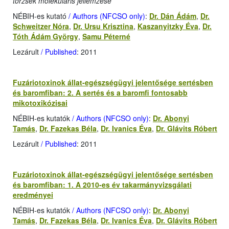
törzsek molekuláris jellemzése
NÉBIH-es kutató
/ Authors (NFCSO only)
:
Dr. Dán Ádám
,
Dr.
Schweitzer Nóra
,
Dr. Ursu Krisztina
,
Kaszanyitzky Éva
,
Dr.
Tóth Ádám György
,
Samu Péterné
Lezárult
/ Published
: 2011
Fuzáriotoxinok állat-egészségügyi jelentősége sertésben
és baromfiban: 2. A sertés és a baromfi fontosabb
mikotoxikózisai
NÉBIH-es kutatók
/ Authors (NFCSO only)
:
Dr. Abonyi
Tamás
,
Dr. Fazekas Béla
,
Dr. Ivanics Éva
,
Dr. Glávits Róbert
Lezárult
/ Published
: 2011
Fuzáriotoxinok állat-egészségügyi jelentősége sertésben
és baromfiban: 1. A 2010-es év takarmányvizsgálati
eredményei
NÉBIH-es kutatók
/ Authors (NFCSO only)
:
Dr. Abonyi
Tamás
,
Dr. Fazekas Béla
,
Dr. Ivanics Éva
,
Dr. Glávits Róbert