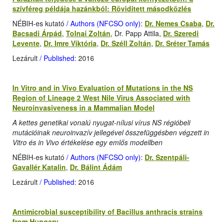
szívféreg példája hazánkból: Rövidített másodközlés
NÉBIH-es kutató
/ Authors (NFCSO only)
:
Dr. Nemes Csaba
,
Dr.
Bacsadi Árpád
,
Tolnai Zoltán
, Dr. Papp Attila,
Dr. Szeredi
Levente
,
Dr. Imre Viktória
,
Dr. Széll Zoltán
,
Dr. Sréter Tamás
Lezárult
/ Published
: 2016
In Vitro and in Vivo Evaluation of Mutations in the NS
Region of Lineage 2 West Nile Virus Associated with
Neuroinvasiveness in a Mammalian Model
A kettes genetikai vonalú nyugat-nílusi vírus NS régióbeli
mutációinak neuroinvazív jellegével összefüggésben végzett in
Vitro és in Vivo értékelése egy emlős modellben
NÉBIH-es kutató
/ Authors (NFCSO only)
:
Dr. Szentpáli-
Gavallér Katalin
,
Dr. Bálint Ádám
Lezárult
/ Published
: 2016
Antimicrobial susceptibility of Bacillus anthracis strains
from Hungary