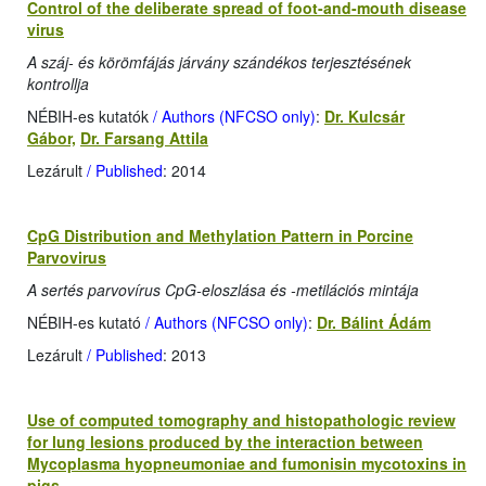
Control of the deliberate spread of foot-and-mouth disease
virus
A száj- és körömfájás járvány szándékos terjesztésének
kontrollja
NÉBIH-es kutatók
/ Authors (NFCSO only)
:
Dr. Kulcsár
Gábor,
Dr. Farsang Attila
Lezárult
/ Published
: 2014
CpG Distribution and Methylation Pattern in Porcine
Parvovirus
A sertés parvovírus CpG-eloszlása és -metilációs mintája
NÉBIH-es kutató
/ Authors (NFCSO only)
:
Dr. Bálint Ádám
Lezárult
/ Published
: 2013
Use of computed tomography and histopathologic review
for lung lesions produced by the interaction between
Mycoplasma hyopneumoniae and fumonisin mycotoxins in
pigs