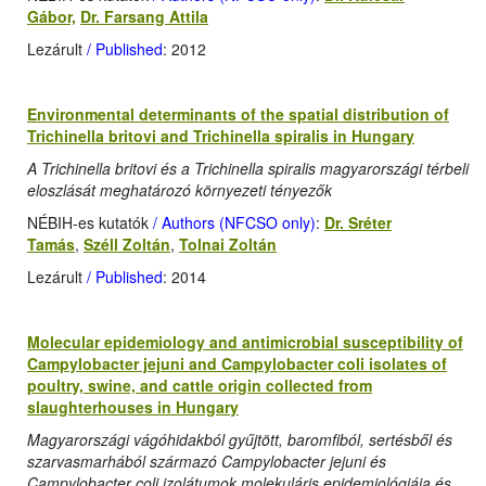
Gábor,
Dr. Farsang Attila
Lezárult
/ Published
: 2012
Environmental determinants of the spatial distribution of
Trichinella britovi and Trichinella spiralis in Hungary
A Trichinella britovi és a Trichinella spiralis magyarországi térbeli
eloszlását meghatározó környezeti tényezők
NÉBIH-es kutatók
/ Authors (NFCSO only)
:
Dr. Sréter
Tamás
,
Széll Zoltán
,
Tolnai Zoltán
Lezárult
/ Published
: 2014
Molecular epidemiology and antimicrobial susceptibility of
Campylobacter jejuni and Campylobacter coli isolates of
poultry, swine, and cattle origin collected from
slaughterhouses in Hungary
Magyarországi vágóhidakból gyűjtött, baromfiból, sertésből és
szarvasmarhából származó Campylobacter jejuni és
Campylobacter coli izolátumok molekuláris epidemiológiája és