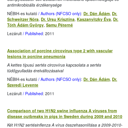
antimikrobioális érzékenysége
NÉBIH-es kutató
/ Authors (NFCSO only)
:
Dr. Dán Ádám
,
Dr.
Schweitzer Nóra
,
Dr. Ursu Krisztina
,
Kaszanyitzky Éva
,
Dr.
Tóth Ádám György
,
Samu Péterné
Lezárult
/ Published
: 2011
Association of porcine circovirus type 2 with vascular
lesions in porcine pneumonia
A kettes típusú sertés circovírus kapcsolata a sertés
tüdőgyulladás érelváltozásaival
NÉBIH-es kutató
/ Authors (NFCSO only)
:
Dr. Dán Ádám
,
Dr.
Szeredi Levente
Lezárult
/ Published
: 2011
Comparison of two H1N2 swine influenza A viruses from
disease outbreaks in pigs in Sweden during 2009 and 2010
Két H1N2 sertésinflenza A vírus összehasonlítása a 2009-2010-