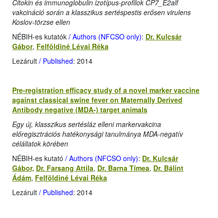
Citokin és immunoglobulin izotípus-profilok CP7_E2alf
vakcináció során a klasszikus sertéspestis erősen virulens
Koslov-törzse ellen
NÉBIH-es kutatók
/ Authors (NFCSO only)
:
Dr. Kulcsár
Gábor
,
Felföldiné Lévai Réka
Lezárult
/ Published
: 2014
Pre-registration efficacy study of a novel marker vaccine
against classical swine fever on Maternally Derived
Antibody negative (MDA-) target animals
Egy új, klasszikus sertésláz elleni markervakcina
előregisztrációs hatékonysági tanulmánya MDA-negatív
célállatok körében
NÉBIH-es kutató
/ Authors (NFCSO only)
:
Dr. Kulcsár
Gábor,
Dr. Farsang Attila
,
Dr. Barna Tímea
,
Dr. Bálint
Ádám
,
Felföldiné Lévai Réka
Lezárult
/ Published
: 2014