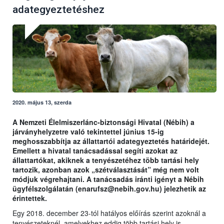
adategyeztetéshez
2020. május 13, szerda
A Nemzeti Élelmiszerlánc-biztonsági Hivatal (Nébih) a
járványhelyzetre való tekintettel június 15-ig
meghosszabbítja az állattartói adategyeztetés határidejét.
Emellett a hivatal tanácsadással segíti azokat az
állattartókat, akiknek a tenyészetéhez több tartási hely
tartozik, azonban azok „szétválasztását” még nem volt
módjuk végrehajtani. A tanácsadás iránti igényt a Nébih
ügyfélszolgálatán (enarufsz@nebih.gov.hu) jelezhetik az
érintettek.
Egy 2018. december 23-tól hatályos előírás szerint azoknál a
tenyészeteknél, amelyekhez eddig több tartási hely is