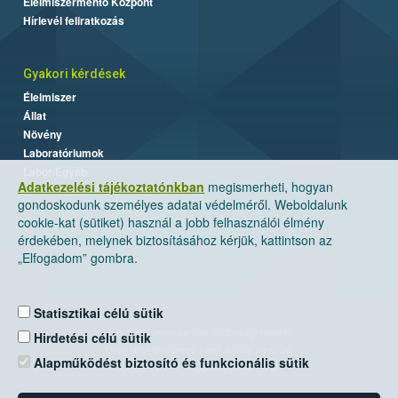
Élelmiszermentő Központ
Hírlevél feliratkozás
Gyakori kérdések
Élelmiszer
Állat
Növény
Laboratóriumok
Labor/Egyéb
Adatkezelési tájékoztatónkban
megismerheti, hogyan
gondoskodunk személyes adatai védelméről. Weboldalunk
cookie-kat (sütiket) használ a jobb felhasználói élmény
érdekében, melynek biztosításához kérjük, kattintson az
„Elfogadom” gombra.
Statisztikai célú sütik
Nemzeti Élelmiszerlánc-biztonsági Hivatal
Hirdetési célú sütik
Cím: 1024 Budapest, Keleti Károly utca. 24.
Alapműködést biztosító és funkcionális sütik
Levelezési cím: 1525 Budapest. Pf. 30.