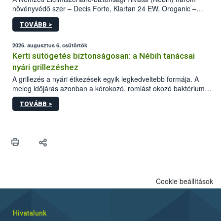
növényvédő szer – Decis Forte, Klartan 24 EW, Oroganic –
engedélyokiratát módosította, így azok a szüretet követően,
TOVÁBB >
egészen a vesszőérettség (BBCH 91) stádiumáig
felhasználhatóak a szőlőben. A kiterjesztések célja, hogy a korai
érésű szőlőkben is legyen lehetőség a károsító elleni további
2026. augusztus 6, csütörtök
védekezésre. Az Oroganic készítmény kis kiszerelésben kiskerti
Kerti sütögetés biztonságosan: a Nébih tanácsai
felhasználók számára is elérhető és ökológiai termesztésben is
nyári grillezéshez
engedélyezett.
A grillezés a nyári étkezések egyik legkedveltebb formája. A
meleg időjárás azonban a kórokozó, romlást okozó baktériumok
gyorsabb szaporodásának is kedvez. A szabadtéri sütögetés
TOVÁBB >
ezért nem csupán a megfelelő sütési technikáról szól: legalább
ilyen fontos az alapanyagok biztonságos kezelése, az alapvető
higiéniai szabályok betartása, a megfelelő hőkezelés, valamint a
maradékok szakszerű tárolása. A Nemzeti Élelmiszerlánc-
biztonsági Hivatal (Nébih) Oktatási Programja összegyűjtötte a
biztonságos grillezés legfontosabb tudnivalóit.
Cookie beállítások
Hivatalunk