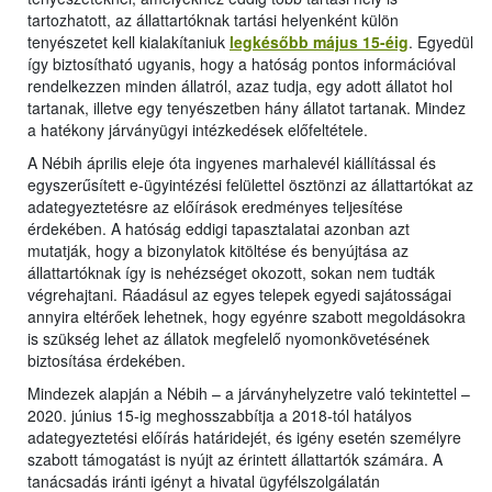
tartozhatott, az állattartóknak tartási helyenként külön
tenyészetet kell kialakítaniuk
legkésőbb május 15-éig
. Egyedül
így biztosítható ugyanis, hogy a hatóság pontos információval
rendelkezzen minden állatról, azaz tudja, egy adott állatot hol
tartanak, illetve egy tenyészetben hány állatot tartanak. Mindez
a hatékony járványügyi intézkedések előfeltétele.
A Nébih április eleje óta ingyenes marhalevél kiállítással és
egyszerűsített e-ügyintézési felülettel ösztönzi az állattartókat az
adategyeztetésre az előírások eredményes teljesítése
érdekében. A hatóság eddigi tapasztalatai azonban azt
mutatják, hogy a bizonylatok kitöltése és benyújtása az
állattartóknak így is nehézséget okozott, sokan nem tudták
végrehajtani. Ráadásul az egyes telepek egyedi sajátosságai
annyira eltérőek lehetnek, hogy egyénre szabott megoldásokra
is szükség lehet az állatok megfelelő nyomonkövetésének
biztosítása érdekében.
Mindezek alapján a Nébih – a járványhelyzetre való tekintettel –
2020. június 15-ig meghosszabbítja a 2018-tól hatályos
adategyeztetési előírás határidejét, és igény esetén személyre
szabott támogatást is nyújt az érintett állattartók számára. A
tanácsadás iránti igényt a hivatal ügyfélszolgálatán