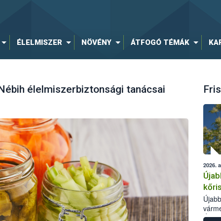
ÉLELMISZER
NÖVÉNY
ÁTFOGÓ TÉMÁK
KA
Nébih élelmiszerbiztonsági tanácsai
Fris
2026. 
Újab
kőri
Újabb
várme
Élelm