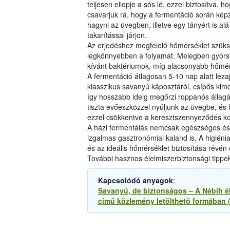
teljesen ellepje a sós lé, ezzel biztosítva, 
csavarjuk rá, hogy a fermentáció során ké
hagyni az üvegben, illetve egy tányért is al
takarítással járjon.
Az erjedéshez megfelelő hőmérséklet szüks
legkönnyebben a folyamat. Melegben gyors
kívánt baktériumok, míg alacsonyabb hőmérsé
A fermentáció átlagosan 5-10 nap alatt leza
klasszikus savanyú káposztáról, csípős kimc
így hosszabb ideig megőrzi roppanós állagát
tiszta evőeszközzel nyúljunk az üvegbe, és 
ezzel csökkentve a keresztszennyeződés k
A házi fermentálás nemcsak egészséges és
izgalmas gasztronómiai kaland is. A higién
és az ideális hőmérséklet biztosítása révén 
További hasznos élelmiszerbiztonsági tippek
Kapcsolódó anyagok
:
Savanyú, de biztonságos – A Nébih él
című közlemény letölthető formában 