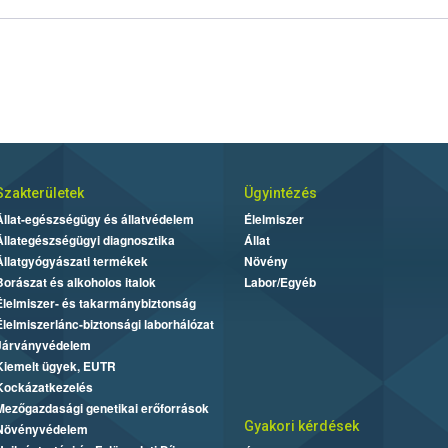
Szakterületek
Ügyintézés
Állat-egészségügy és állatvédelem
Élelmiszer
Állategészségügyi diagnosztika
Állat
Állatgyógyászati termékek
Növény
Borászat és alkoholos italok
Labor/Egyéb
Élelmiszer- és takarmánybiztonság
Élelmiszerlánc-biztonsági laborhálózat
Járványvédelem
Kiemelt ügyek, EUTR
Kockázatkezelés
Mezőgazdasági genetikai erőforrások
Gyakori kérdések
Növényvédelem