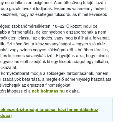
hogy ne érintkezzen oxigénnel. A befőttesüveg tetejét lazán
pződő gázok távozni tudjanak. Érdemes valamennyi helyet
á készíteni, hogy az esetleges túlcsordulás minél kevesebb
éges: szobahőmérsékleten, 18–22°C között indul be
abb a fermentálás, de könnyebben elszaporodnak a nem
kleten lelassul az erjedés, vagy meg is állhat a folyamat.
jlik. Ezt követően a kész savanyúságot – legyen szó akár
hiről vagy színes vegyes zöldségmixről – hűtőben tároljuk,
 és kellemes savanykás ízét. Figyeljünk arra, hogy mindig
fogyasztás előtt szedjünk ki egy kisebb adagot egy tálkába,
ockázatát.
 környezetbarát módja a zöldségek tartósításának, hanem
iai szabályok betartása, a megfelelő sómennyiség használata
élvezhetjük az erjesztett finomságokat.
ért látogass el a
nebihoktatas.hu
oldalra.
elmiszerbiztonsági tanácsai házi fermentáláshoz
(docx)