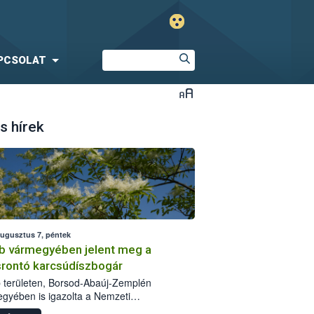
PCSOLAT
s hírek
augusztus 7, péntek
b vármegyében jelent meg a
srontó karcsúdíszbogár
 területen, Borsod-Abaúj-Zemplén
gyében is igazolta a Nemzeti
iszerlánc-biztonsági Hivatal (Nébih) a