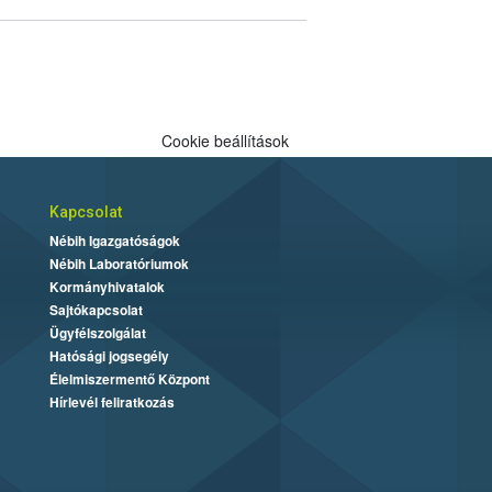
Cookie beállítások
Kapcsolat
Nébih Igazgatóságok
Nébih Laboratóriumok
Kormányhivatalok
Sajtókapcsolat
Ügyfélszolgálat
Hatósági jogsegély
Élelmiszermentő Központ
Hírlevél feliratkozás