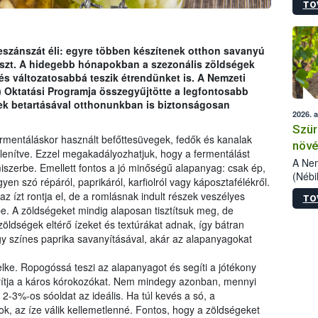
TO
kőris
jelen
talál
azono
neszánszát éli: egyre többen készítenek otthon savanyú
folyta
ászt. A hidegebb hónapokban a szezonális zöldségek
intéz
és változatosabbá teszik étrendünket is. A Nemzeti
össze
h) Oktatási Programja összegyűjtötte a legfontosabb
érdek
yek betartásával otthonunkban is biztonságosan
2026. 
Szür
ermentáláskor használt befőttesüvegek, fedők és kanalak
növé
őtlenítve. Ezzel megakadályozhatjuk, hogy a fermentálást
szől
A Nem
szerbe. Emellett fontos a jó minőségű alapanyag: csak ép,
(Nébi
n szó répáról, paprikáról, karfiolról vagy káposztafélékről.
Klart
z ízt rontja el, de a romlásnak indult részek veszélyes
TO
módos
be. A zöldségeket mindig alaposan tisztítsuk meg, de
egész
dségek eltérő ízeket és textúrákat adnak, így bátran
felha
gy színes paprika savanyításával, akár az alapanyagokat
célja
lehet
lke. Ropogóssá teszi az alapanyagot és segíti a jótékony
Az Or
rítja a káros kórokozókat. Nem mindegy azonban, mennyi
felha
2-3%-os sóoldat az ideális. Ha túl kevés a só, a
terme
, az íze válik kellemetlenné. Fontos, hogy a zöldségeket