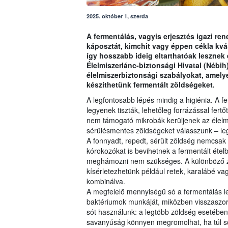
2025. október 1, szerda
A fermentálás, vagyis erjesztés igazi re
káposztát, kimchit vagy éppen cékla kv
így hosszabb ideig eltarthatóak lesznek 
Élelmiszerlánc-biztonsági Hivatal (Nébi
élelmiszerbiztonsági szabályokat, amel
készíthetünk fermentált zöldségeket.
A legfontosabb lépés mindig a higiénia. A f
legyenek tiszták, lehetőleg forrázással fert
nem támogató mikrobák kerüljenek az élelmi
sérülésmentes zöldségeket válasszunk – legye
A fonnyadt, repedt, sérült zöldség nemcsak a
kórokozókat is bevihetnek a fermentált étel
meghámozni nem szükséges. A különböző zöl
kísérletezhetünk például retek, karalábé va
kombinálva.
A megfelelő mennyiségű só a fermentálás le
baktériumok munkáját, miközben visszaszo
sót használunk: a legtöbb zöldség esetében 
savanyúság könnyen megromolhat, ha túl sok