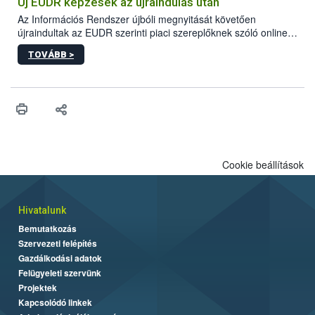
maradékok szakszerű tárolása. A Nemzeti Élelmiszerlánc-
Új EUDR képzések az újraindulás után
biztonsági Hivatal (Nébih) Oktatási Programja összegyűjtötte a
Az Információs Rendszer újbóli megnyitását követően
biztonságos grillezés legfontosabb tudnivalóit.
újraindultak az EUDR szerinti piaci szereplőknek szóló online
képzések.
TOVÁBB >
Cookie beállítások
Hivatalunk
Bemutatkozás
Szervezeti felépítés
Gazdálkodási adatok
Felügyeleti szervünk
Projektek
Kapcsolódó linkek