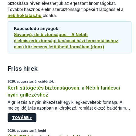
biztosítása révén élvezhetjük az erjesztett finomságokat.
További hasznos élelmiszerbiztonsági tippekért látogass el a
nebihoktatas.hu
oldalra.
Kapcsolódó anyagok
:
Savanyú, de biztonságos – A Nébih
élelmiszerbiztonsági tanácsai házi fermentáláshoz
című közlemény letölthető formában (docx)
Friss hírek
2026. augusztus 6, csütörtök
Kerti sütögetés biztonságosan: a Nébih tanácsai
nyári grillezéshez
A grillezés a nyári étkezések egyik legkedveltebb formája. A
meleg időjárás azonban a kórokozó, romlást okozó baktériumok
gyorsabb szaporodásának is kedvez. A szabadtéri sütögetés
TOVÁBB >
ezért nem csupán a megfelelő sütési technikáról szól: legalább
ilyen fontos az alapanyagok biztonságos kezelése, az alapvető
higiéniai szabályok betartása, a megfelelő hőkezelés, valamint a
2026. augusztus 4, kedd