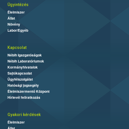
Ügyintézés
Élelmiszer
Állat
Növény
Labor/Egyéb
Kapcsolat
Nébih Igazgatóságok
Nébih Laboratóriumok
Kormányhivatalok
Sajtókapcsolat
Ügyfélszolgálat
Hatósági jogsegély
Élelmiszermentő Központ
Hírlevél feliratkozás
Gyakori kérdések
Élelmiszer
Állat