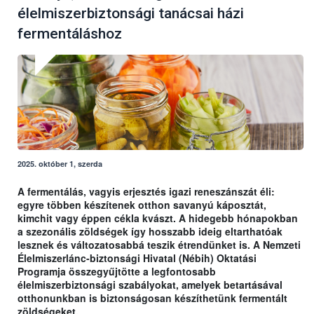
élelmiszerbiztonsági tanácsai házi
fermentáláshoz
2025. október 1, szerda
A fermentálás, vagyis erjesztés igazi reneszánszát éli:
egyre többen készítenek otthon savanyú káposztát,
kimchit vagy éppen cékla kvászt. A hidegebb hónapokban
a szezonális zöldségek így hosszabb ideig eltarthatóak
lesznek és változatosabbá teszik étrendünket is. A Nemzeti
Élelmiszerlánc-biztonsági Hivatal (Nébih) Oktatási
Programja összegyűjtötte a legfontosabb
élelmiszerbiztonsági szabályokat, amelyek betartásával
otthonunkban is biztonságosan készíthetünk fermentált
zöldségeket.