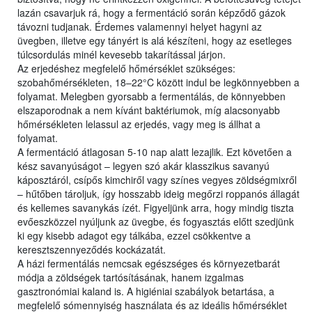
lazán csavarjuk rá, hogy a fermentáció során képződő gázok
távozni tudjanak. Érdemes valamennyi helyet hagyni az
üvegben, illetve egy tányért is alá készíteni, hogy az esetleges
túlcsordulás minél kevesebb takarítással járjon.
Az erjedéshez megfelelő hőmérséklet szükséges:
szobahőmérsékleten, 18–22°C között indul be legkönnyebben a
folyamat. Melegben gyorsabb a fermentálás, de könnyebben
elszaporodnak a nem kívánt baktériumok, míg alacsonyabb
hőmérsékleten lelassul az erjedés, vagy meg is állhat a
folyamat.
A fermentáció átlagosan 5-10 nap alatt lezajlik. Ezt követően a
kész savanyúságot – legyen szó akár klasszikus savanyú
káposztáról, csípős kimchiről vagy színes vegyes zöldségmixről
– hűtőben tároljuk, így hosszabb ideig megőrzi roppanós állagát
és kellemes savanykás ízét. Figyeljünk arra, hogy mindig tiszta
evőeszközzel nyúljunk az üvegbe, és fogyasztás előtt szedjünk
ki egy kisebb adagot egy tálkába, ezzel csökkentve a
keresztszennyeződés kockázatát.
A házi fermentálás nemcsak egészséges és környezetbarát
módja a zöldségek tartósításának, hanem izgalmas
gasztronómiai kaland is. A higiéniai szabályok betartása, a
megfelelő sómennyiség használata és az ideális hőmérséklet