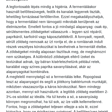
A legfontosabb lépés mindig a higiénia. A fermentáláskor
használt befőttesüvegek, fedők és kanalak legyenek tiszták,
lehetőleg forrázással fertőtlenítve. Ezzel megakadályozhatjuk,
hogy a fermentálást nem támogató mikrobák kerüljenek az
élelmiszerbe. Emellett fontos a jó minőségű alapanyag: csak ép,
sérülésmentes zöldségeket válasszunk – legyen szó répáról,
paprikáról, karfiolról vagy káposztafélékről. A fonnyadt, repedt,
sérült zöldség nemcsak az ízt rontja el, de a romlásnak indult
részek veszélyes kórokozókat is bevihetnek a fermentált ételbe.
A zöldségeket mindig alaposan tisztítsuk meg, de meghámozni
nem szükséges. A különböző zöldségek eltérő ízeket és
textúrákat adnak, így bátran kísérletezhetünk például retek,
karalábé vagy színes paprika savanyításával, akár az
alapanyagokat kombinálva.
A megfelelő mennyiségű só a fermentálás lelke. Ropogóssá
teszi az alapanyagot és segíti a jótékony baktériumok munkáját,
miközben visszaszorítja a káros kórokozókat. Nem mindegy
azonban, mennyi sót használunk: a legtöbb zöldség esetében 2-
3%-os sóoldat az ideális. Ha túl kevés a só, a savanyúság
könnyen megromolhat, ha túl sok, az íze válik kellemetlenné.
Fontos, hogy a zöldségeket teljesen ellepje a sós lé, ezzel
biztosítva, hogy ne érintkezzen oxigénnel. A befőttesüveg tetejét