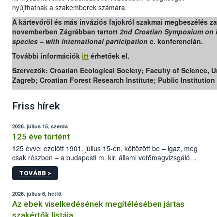
nyújthatnak a szakemberek számára.
A kártevőről és más inváziós fajokról szakmai megbeszélés zaj
novemberben Zágrábban tartott
2nd Croatian Symposium on 
species – with international participation
c. konferencián.
További információk
itt
érhetőek el.
Szervezők: Croatian Ecological Society; Faculty of Science, Un
Zagreb; Croatian Forest Research Institute; Public Institution
Friss hírek
2026. július 15, szerda
125 éve történt
125 évvel ezelőtt 1901. július 15-én, költözött be – igaz, még
csak részben – a budapesti m. kir. állami vetőmagvizsgáló
állomás a Kis Rókus utca 15. szám alatti, Czigler Győző által
TOVÁBB >
tervezett új épületébe.
2026. július 6, hétfő
Az ebek viselkedésének megítélésében jártas
szakértők listája