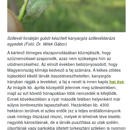
Szillevél fonákján gubót készített kanyargós szillevéldarázs
egyedek (Fotó: Dr. Vétek Gábor)
A kártevő tömeges elszaporodásában közrejátszik, hogy
szűznemzéssel szaporodik, azaz nem szükséges hím az
utódnemzéséhez. Az elmúlt években bebizonyosodott, hogy
Magyarország klímája kedvező a faj számára. A kékes-zöldes
tojásokból kikelő lárvák összetéveszthetetlen, kanyargós
irányban rágják a leveleket, a faj a nevét is innen kapta
hat éve
.
Az imágók kb. április közepétől jelennek meg szileseinkben,
majd az ezt követő hónapokban több nemzedék is kifejlődik.
Ennek következtében a nyár második felében helyenként már
súlyos lombvesztés tapasztalható. Hazánkban kb. 4300
hektáron terülnek el sziles erdők (ez a teljes erdőállományunk
csak mintegy ötszázad része), melyek ki lehetnek téve kisebb-
nagyobb károsításnak, de a lárvák pusztítása az utak szélén,
útsorfának vagy parkokba ültetett turkesztáni szileken is nyomon