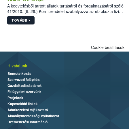
A kedvtelésből tartott állatok tartásáról és forgalmazásáról szóló
41/2010. (II. 26.) Korm.rendelet szabályozza az eb okozta fizikai
sérülés, illetve ennek veszélye keletkezésekor felmerülő
TOVÁBB >
hatósági feladatokat, valamint a veszélyes eb tartását és annak
engedélyezését. Ezen eljárások során szükség esetén be kell
vonni az ebek viselkedésének megítélésében jártas szakértőt.
Cookie beállítások
Hivatalunk
Bemutatkozás
Szervezeti felépítés
Gazdálkodási adatok
Felügyeleti szervünk
Projektek
Kapcsolódó linkek
Adatkezelési tájékoztató
Akadálymentességi nyilatkozat
Üzemeltetési információ