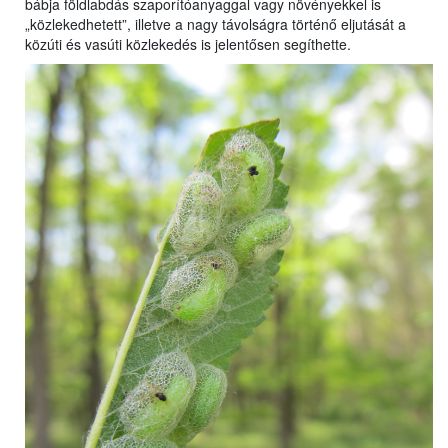
bábja földlabdás szaporítóanyaggal vagy növényekkel is
„közlekedhetett”, illetve a nagy távolságra történő eljutását a
közúti és vasúti közlekedés is jelentősen segíthette.