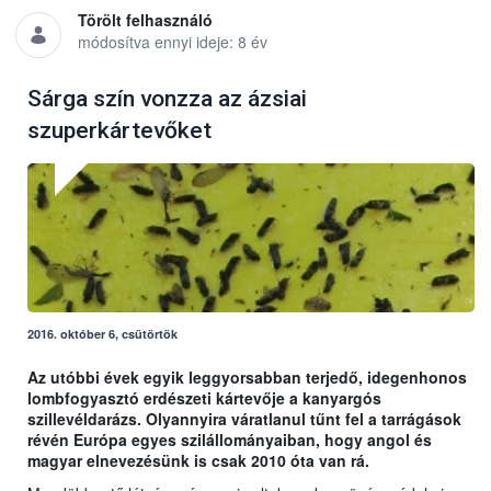
Törölt felhasználó
módosítva ennyi ideje: 8 év
Sárga szín vonzza az ázsiai
szuperkártevőket
2016. október 6, csütörtök
Az utóbbi évek egyik leggyorsabban terjedő, idegenhonos
lombfogyasztó erdészeti kártevője a kanyargós
szillevéldarázs. Olyannyira váratlanul tűnt fel a tarrágások
révén Európa egyes szilállományaiban, hogy angol és
magyar elnevezésünk is csak 2010 óta van rá.