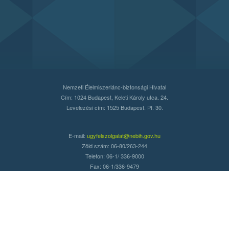
Nemzeti Élelmiszerlánc-biztonsági Hivatal
Cím: 1024 Budapest, Keleti Károly utca. 24.
Levelezési cím: 1525 Budapest. Pf. 30.
E-mail:
ugyfelszolgalat@nebih.gov.hu
Zöld szám: 06-80/263-244
Telefon: 06-1/ 336-9000
Fax: 06-1/336-9479