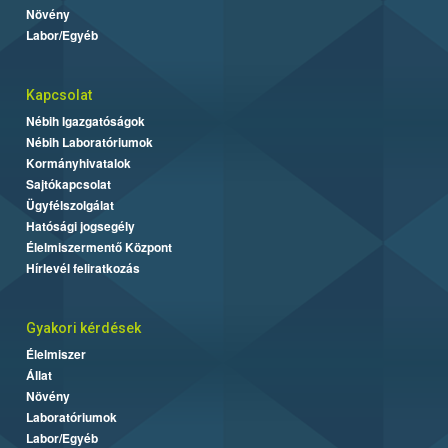
Növény
Labor/Egyéb
Kapcsolat
Nébih Igazgatóságok
Nébih Laboratóriumok
Kormányhivatalok
Sajtókapcsolat
Ügyfélszolgálat
Hatósági jogsegély
Élelmiszermentő Központ
Hírlevél feliratkozás
Gyakori kérdések
Élelmiszer
Állat
Növény
Laboratóriumok
Labor/Egyéb