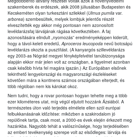
Megdöbbentő látvány részesei voltak azok a növényvédelmi
szakemberek és erdészek, akik 2008 júliusában Budapesten és
Kecskeméten olyan turkesztáni szilekkel (
Ulmus pumila
var.
arborea
) szembesültek, melyek lombjuk jelentős részét
elveszítették egy akkor még pontosan nem azonosított
levéldarázsfaj lárvájának rágása következtében. A faj
azonosítására elindult „nyomozás” eredményeképpen kiderült,
hogy a távol-keleti eredetű,
Aproceros leucopoda
nevű botcsápú
levéldarázs okozta a pusztítást. (A kanyargós szillevéldarázs
egy 2003-as Nógrád megyei fényképfelvétel tanúbizonysága
alapján ekkor már jelen volt az országban, a figyelmet azonban
csak később hívta fel magára igazán.) Az Európában elsőnek
tekinthető lengyelországi és magyarországi észleléseket
követően mára a kontinens számos országában elterjedt, és
több régióban nem kis károkat okoz.
Nem tudni, hogy a rovar pontosan hogyan tehette meg a több
ezer kilométeres utat, míg végül eljutott hozzánk Ázsiából. A
természetes úton való terjedés elmélete ellen szól európai
felbukkanásának időzítése: miközben a szakirodalom jó
repülőnek tartja, csak most, a 2000-es évek elején érkezett meg
hazánkba. Nagyobb tehát a valószínűsége, hogy terjedésében
az emberi tevékenység szerepe volt az elsődleges: lárvája és