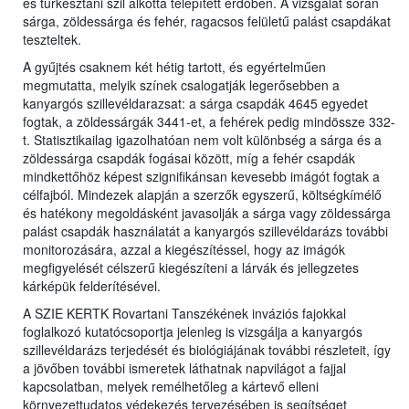
és turkesztáni szil alkotta telepített erdőben. A vizsgálat során
sárga, zöldessárga és fehér, ragacsos felületű palást csapdákat
teszteltek.
A gyűjtés csaknem két hétig tartott, és egyértelműen
megmutatta, melyik színek csalogatják legerősebben a
kanyargós szillevéldarazsat: a sárga csapdák 4645 egyedet
fogtak, a zöldessárgák 3441-et, a fehérek pedig mindössze 332-
t. Statisztikailag igazolhatóan nem volt különbség a sárga és a
zöldessárga csapdák fogásai között, míg a fehér csapdák
mindkettőhöz képest szignifikánsan kevesebb imágót fogtak a
célfajból. Mindezek alapján a szerzők egyszerű, költségkímélő
és hatékony megoldásként javasolják a sárga vagy zöldessárga
palást csapdák használatát a kanyargós szillevéldarázs további
monitorozására, azzal a kiegészítéssel, hogy az imágók
megfigyelését célszerű kiegészíteni a lárvák és jellegzetes
kárképük felderítésével.
A SZIE KERTK Rovartani Tanszékének inváziós fajokkal
foglalkozó kutatócsoportja jelenleg is vizsgálja a kanyargós
szillevéldarázs terjedését és biológiájának további részleteit, így
a jövőben további ismeretek láthatnak napvilágot a fajjal
kapcsolatban, melyek remélhetőleg a kártevő elleni
környezettudatos védekezés tervezésében is segítséget