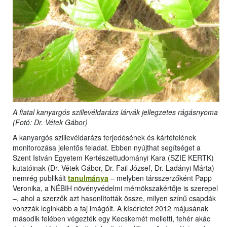
A fiatal kanyargós szillevéldarázs lárvák jellegzetes rágásnyoma
(Fotó: Dr. Vétek Gábor)
A kanyargós szillevéldarázs terjedésének és kártételének
monitorozása jelentős feladat. Ebben nyújthat segítséget a
Szent István Egyetem Kertészettudományi Kara (SZIE KERTK)
kutatóinak (Dr. Vétek Gábor, Dr. Fail József, Dr. Ladányi Márta)
nemrég publikált
tanulmánya
– melyben társszerzőként Papp
Veronika, a NÉBIH növényvédelmi mérnökszakértője is szerepel
–, ahol a szerzők azt hasonlították össze, milyen színű csapdák
vonzzák leginkább a faj imágóit. A kísérletet 2012 májusának
második felében végezték egy Kecskemét melletti, fehér akác