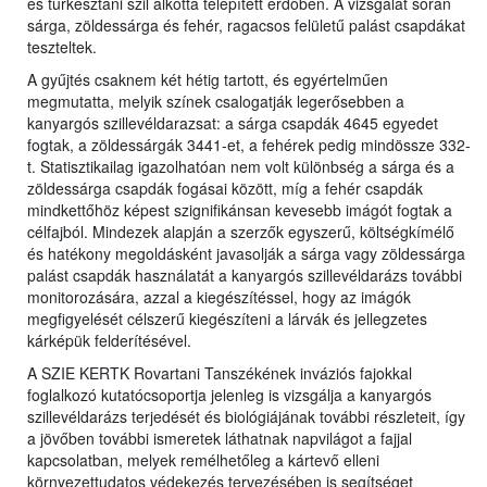
és turkesztáni szil alkotta telepített erdőben. A vizsgálat során
sárga, zöldessárga és fehér, ragacsos felületű palást csapdákat
teszteltek.
A gyűjtés csaknem két hétig tartott, és egyértelműen
megmutatta, melyik színek csalogatják legerősebben a
kanyargós szillevéldarazsat: a sárga csapdák 4645 egyedet
fogtak, a zöldessárgák 3441-et, a fehérek pedig mindössze 332-
t. Statisztikailag igazolhatóan nem volt különbség a sárga és a
zöldessárga csapdák fogásai között, míg a fehér csapdák
mindkettőhöz képest szignifikánsan kevesebb imágót fogtak a
célfajból. Mindezek alapján a szerzők egyszerű, költségkímélő
és hatékony megoldásként javasolják a sárga vagy zöldessárga
palást csapdák használatát a kanyargós szillevéldarázs további
monitorozására, azzal a kiegészítéssel, hogy az imágók
megfigyelését célszerű kiegészíteni a lárvák és jellegzetes
kárképük felderítésével.
A SZIE KERTK Rovartani Tanszékének inváziós fajokkal
foglalkozó kutatócsoportja jelenleg is vizsgálja a kanyargós
szillevéldarázs terjedését és biológiájának további részleteit, így
a jövőben további ismeretek láthatnak napvilágot a fajjal
kapcsolatban, melyek remélhetőleg a kártevő elleni
környezettudatos védekezés tervezésében is segítséget