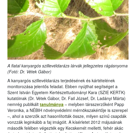
A fiatal kanyargós szillevéldarázs lárvák jellegzetes rágásnyoma
(Fotó: Dr. Vétek Gábor)
A kanyargós szillevéldarázs terjedésének és kártételének
monitorozása jelentős feladat. Ebben nyújthat segítséget a
Szent István Egyetem Kertészettudományi Kara (SZIE KERTK)
kutatóinak (Dr. Vétek Gábor, Dr. Fail József, Dr. Ladányi Márta)
nemrég publikált
tanulmánya
– melyben társszerzőként Papp
Veronika, a NÉBIH növényvédelmi mérnökszakértője is szerepel
–, ahol a szerzők azt hasonlították össze, milyen színű csapdák
vonzzák leginkább a faj imágóit. A kísérletet 2012 májusának
második felében végezték egy Kecskemét melletti, fehér akác