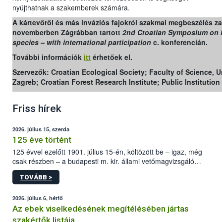
nyújthatnak a szakemberek számára.
A kártevőről és más inváziós fajokról szakmai megbeszélés zaj
novemberben Zágrábban tartott
2nd Croatian Symposium on 
species – with international participation
c. konferencián.
További információk
itt
érhetőek el.
Szervezők: Croatian Ecological Society; Faculty of Science, Un
Zagreb; Croatian Forest Research Institute; Public Institution
Friss hírek
2026. július 15, szerda
125 éve történt
125 évvel ezelőtt 1901. július 15-én, költözött be – igaz, még
csak részben – a budapesti m. kir. állami vetőmagvizsgáló
állomás a Kis Rókus utca 15. szám alatti, Czigler Győző által
TOVÁBB >
tervezett új épületébe.
2026. július 6, hétfő
Az ebek viselkedésének megítélésében jártas
szakértők listája