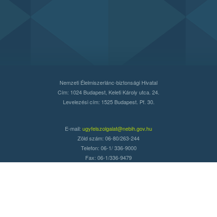
Nemzeti Élelmiszerlánc-biztonsági Hivatal
Cím: 1024 Budapest, Keleti Károly utca. 24.
Levelezési cím: 1525 Budapest. Pf. 30.
E-mail:
ugyfelszolgalat@nebih.gov.hu
Zöld szám: 06-80/263-244
Telefon: 06-1/ 336-9000
Fax: 06-1/336-9479