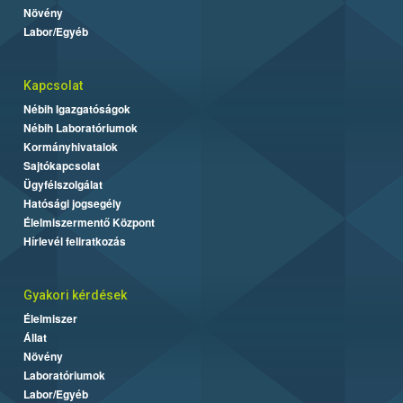
Növény
Labor/Egyéb
Kapcsolat
Nébih Igazgatóságok
Nébih Laboratóriumok
Kormányhivatalok
Sajtókapcsolat
Ügyfélszolgálat
Hatósági jogsegély
Élelmiszermentő Központ
Hírlevél feliratkozás
Gyakori kérdések
Élelmiszer
Állat
Növény
Laboratóriumok
Labor/Egyéb