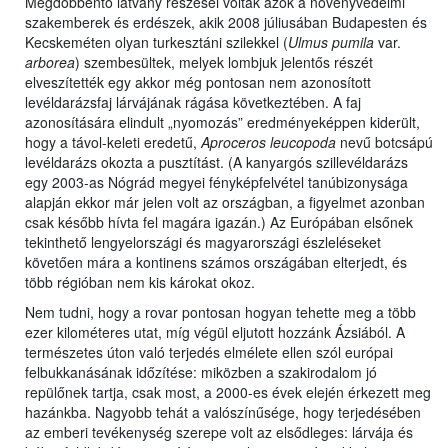
Megdöbbentő látvány részesei voltak azok a növényvédelmi
szakemberek és erdészek, akik 2008 júliusában Budapesten és
Kecskeméten olyan turkesztáni szilekkel (
Ulmus pumila
var.
arborea
) szembesültek, melyek lombjuk jelentős részét
elveszítették egy akkor még pontosan nem azonosított
levéldarázsfaj lárvájának rágása következtében. A faj
azonosítására elindult „nyomozás” eredményeképpen kiderült,
hogy a távol-keleti eredetű,
Aproceros leucopoda
nevű botcsápú
levéldarázs okozta a pusztítást. (A kanyargós szillevéldarázs
egy 2003-as Nógrád megyei fényképfelvétel tanúbizonysága
alapján ekkor már jelen volt az országban, a figyelmet azonban
csak később hívta fel magára igazán.) Az Európában elsőnek
tekinthető lengyelországi és magyarországi észleléseket
követően mára a kontinens számos országában elterjedt, és
több régióban nem kis károkat okoz.
Nem tudni, hogy a rovar pontosan hogyan tehette meg a több
ezer kilométeres utat, míg végül eljutott hozzánk Ázsiából. A
természetes úton való terjedés elmélete ellen szól európai
felbukkanásának időzítése: miközben a szakirodalom jó
repülőnek tartja, csak most, a 2000-es évek elején érkezett meg
hazánkba. Nagyobb tehát a valószínűsége, hogy terjedésében
az emberi tevékenység szerepe volt az elsődleges: lárvája és