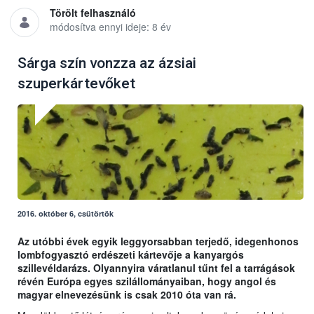
Törölt felhasználó
módosítva ennyi ideje: 8 év
Sárga szín vonzza az ázsiai
szuperkártevőket
2016. október 6, csütörtök
Az utóbbi évek egyik leggyorsabban terjedő, idegenhonos
lombfogyasztó erdészeti kártevője a kanyargós
szillevéldarázs. Olyannyira váratlanul tűnt fel a tarrágások
révén Európa egyes szilállományaiban, hogy angol és
magyar elnevezésünk is csak 2010 óta van rá.