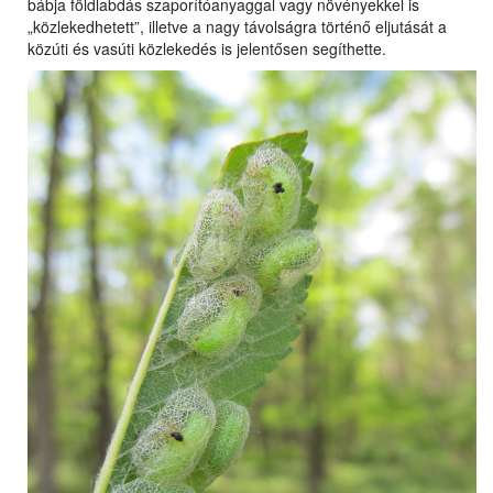
bábja földlabdás szaporítóanyaggal vagy növényekkel is
„közlekedhetett”, illetve a nagy távolságra történő eljutását a
közúti és vasúti közlekedés is jelentősen segíthette.