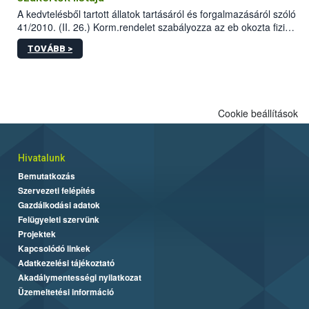
A kedvtelésből tartott állatok tartásáról és forgalmazásáról szóló
41/2010. (II. 26.) Korm.rendelet szabályozza az eb okozta fizikai
sérülés, illetve ennek veszélye keletkezésekor felmerülő
TOVÁBB >
hatósági feladatokat, valamint a veszélyes eb tartását és annak
engedélyezését. Ezen eljárások során szükség esetén be kell
vonni az ebek viselkedésének megítélésében jártas szakértőt.
Cookie beállítások
Hivatalunk
Bemutatkozás
Szervezeti felépítés
Gazdálkodási adatok
Felügyeleti szervünk
Projektek
Kapcsolódó linkek
Adatkezelési tájékoztató
Akadálymentességi nyilatkozat
Üzemeltetési információ