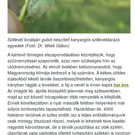
Szillevél fonákján gubót készített kanyargós szillevéldarázs
egyedek (Fotó: Dr. Vétek Gábor)
A kártevő tömeges elszaporodásában közrejátszik, hogy
szűznemzéssel szaporodik, azaz nem szükséges hím az
utódnemzéséhez. Az elmúlt években bebizonyosodott, hogy
Magyarország klímája kedvező a faj számára. A kékes-zöldes
tojásokból kikelő lárvák összetéveszthetetlen, kanyargós
irányban rágják a leveleket, a faj a nevét is innen kapta
hat éve
.
Az imágók kb. április közepétől jelennek meg szileseinkben,
majd az ezt követő hónapokban több nemzedék is kifejlődik.
Ennek következtében a nyár második felében helyenként már
súlyos lombvesztés tapasztalható. Hazánkban kb. 4300
hektáron terülnek el sziles erdők (ez a teljes erdőállományunk
csak mintegy ötszázad része), melyek ki lehetnek téve kisebb-
nagyobb károsításnak, de a lárvák pusztítása az utak szélén,
útsorfának vagy parkokba ültetett turkesztáni szileken is nyomon