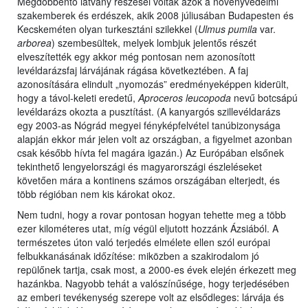
Megdöbbentő látvány részesei voltak azok a növényvédelmi
szakemberek és erdészek, akik 2008 júliusában Budapesten és
Kecskeméten olyan turkesztáni szilekkel (
Ulmus pumila
var.
arborea
) szembesültek, melyek lombjuk jelentős részét
elveszítették egy akkor még pontosan nem azonosított
levéldarázsfaj lárvájának rágása következtében. A faj
azonosítására elindult „nyomozás” eredményeképpen kiderült,
hogy a távol-keleti eredetű,
Aproceros leucopoda
nevű botcsápú
levéldarázs okozta a pusztítást. (A kanyargós szillevéldarázs
egy 2003-as Nógrád megyei fényképfelvétel tanúbizonysága
alapján ekkor már jelen volt az országban, a figyelmet azonban
csak később hívta fel magára igazán.) Az Európában elsőnek
tekinthető lengyelországi és magyarországi észleléseket
követően mára a kontinens számos országában elterjedt, és
több régióban nem kis károkat okoz.
Nem tudni, hogy a rovar pontosan hogyan tehette meg a több
ezer kilométeres utat, míg végül eljutott hozzánk Ázsiából. A
természetes úton való terjedés elmélete ellen szól európai
felbukkanásának időzítése: miközben a szakirodalom jó
repülőnek tartja, csak most, a 2000-es évek elején érkezett meg
hazánkba. Nagyobb tehát a valószínűsége, hogy terjedésében
az emberi tevékenység szerepe volt az elsődleges: lárvája és