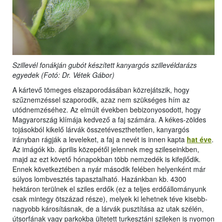
Szillevél fonákján gubót készített kanyargós szillevéldarázs
egyedek (Fotó: Dr. Vétek Gábor)
A kártevő tömeges elszaporodásában közrejátszik, hogy
szűznemzéssel szaporodik, azaz nem szükséges hím az
utódnemzéséhez. Az elmúlt években bebizonyosodott, hogy
Magyarország klímája kedvező a faj számára. A kékes-zöldes
tojásokból kikelő lárvák összetéveszthetetlen, kanyargós
irányban rágják a leveleket, a faj a nevét is innen kapta
hat éve
.
Az imágók kb. április közepétől jelennek meg szileseinkben,
majd az ezt követő hónapokban több nemzedék is kifejlődik.
Ennek következtében a nyár második felében helyenként már
súlyos lombvesztés tapasztalható. Hazánkban kb. 4300
hektáron terülnek el sziles erdők (ez a teljes erdőállományunk
csak mintegy ötszázad része), melyek ki lehetnek téve kisebb-
nagyobb károsításnak, de a lárvák pusztítása az utak szélén,
útsorfának vagy parkokba ültetett turkesztáni szileken is nyomon