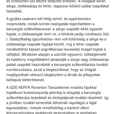
és turkesztáni szil alkotta telepített erdőben. A vizsgálat során
sárga, zöldessárga és fehér, ragacsos felületű palást csapdákat
teszteltek.
A gyűjtés csaknem két hétig tartott, és egyértelműen
megmutatta, melyik színek csalogatják legerősebben a
kanyargós szillevéldarazsat: a sárga csapdák 4645 egyedet
fogtak, a zöldessárgák 3441-et, a fehérek pedig mindössze 332-
t. Statisztikailag igazolhatóan nem volt különbség a sárga és a
zöldessárga csapdák fogásai között, míg a fehér csapdák
mindkettőhöz képest szignifikánsan kevesebb imágót fogtak a
célfajból. Mindezek alapján a szerzők egyszerű, költségkímélő
és hatékony megoldásként javasolják a sárga vagy zöldessárga
palást csapdák használatát a kanyargós szillevéldarázs további
monitorozására, azzal a kiegészítéssel, hogy az imágók
megfigyelését célszerű kiegészíteni a lárvák és jellegzetes
kárképük felderítésével.
A SZIE KERTK Rovartani Tanszékének inváziós fajokkal
foglalkozó kutatócsoportja jelenleg is vizsgálja a kanyargós
szillevéldarázs terjedését és biológiájának további részleteit, így
a jövőben további ismeretek láthatnak napvilágot a fajjal
kapcsolatban, melyek remélhetőleg a kártevő elleni
környezettudatos védekezés tervezésében is segítséget