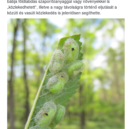
bábja földlabdás szaporítóanyaggal vagy növényekkel is
„közlekedhetett”, illetve a nagy távolságra történő eljutását a
közúti és vasúti közlekedés is jelentősen segíthette.