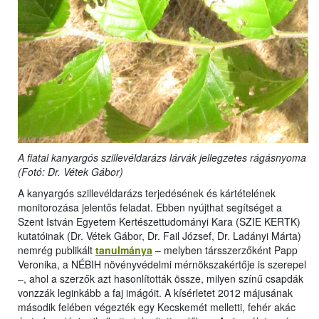
A fiatal kanyargós szillevéldarázs lárvák jellegzetes rágásnyoma
(Fotó: Dr. Vétek Gábor)
A kanyargós szillevéldarázs terjedésének és kártételének
monitorozása jelentős feladat. Ebben nyújthat segítséget a
Szent István Egyetem Kertészettudományi Kara (SZIE KERTK)
kutatóinak (Dr. Vétek Gábor, Dr. Fail József, Dr. Ladányi Márta)
nemrég publikált
tanulmánya
– melyben társszerzőként Papp
Veronika, a NÉBIH növényvédelmi mérnökszakértője is szerepel
–, ahol a szerzők azt hasonlították össze, milyen színű csapdák
vonzzák leginkább a faj imágóit. A kísérletet 2012 májusának
második felében végezték egy Kecskemét melletti, fehér akác