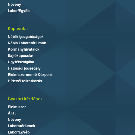
Növény
Labor/Egyéb
Kapcsolat
Nébih Igazgatóságok
Nébih Laboratóriumok
Kormányhivatalok
Sajtókapcsolat
Ügyfélszolgálat
Hatósági jogsegély
Élelmiszermentő Központ
Hírlevél feliratkozás
Gyakori kérdések
Élelmiszer
Állat
Növény
Laboratóriumok
Labor/Egyéb