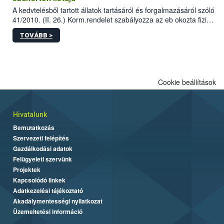
A kedvtelésből tartott állatok tartásáról és forgalmazásáról szóló
41/2010. (II. 26.) Korm.rendelet szabályozza az eb okozta fizikai
sérülés, illetve ennek veszélye keletkezésekor felmerülő
TOVÁBB >
hatósági feladatokat, valamint a veszélyes eb tartását és annak
engedélyezését. Ezen eljárások során szükség esetén be kell
vonni az ebek viselkedésének megítélésében jártas szakértőt.
Cookie beállítások
Hivatalunk
Bemutatkozás
Szervezeti felépítés
Gazdálkodási adatok
Felügyeleti szervünk
Projektek
Kapcsolódó linkek
Adatkezelési tájékoztató
Akadálymentességi nyilatkozat
Üzemeltetési információ