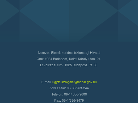
Nemzeti Élelmiszerlánc-biztonsági Hivatal
Cím: 1024 Budapest, Keleti Károly utca. 24.
Levelezési cím: 1525 Budapest. Pf. 30.
E-mail:
ugyfelszolgalat@nebih.gov.hu
Zöld szám: 06-80/263-244
Telefon: 06-1/ 336-9000
Fax: 06-1/336-9479