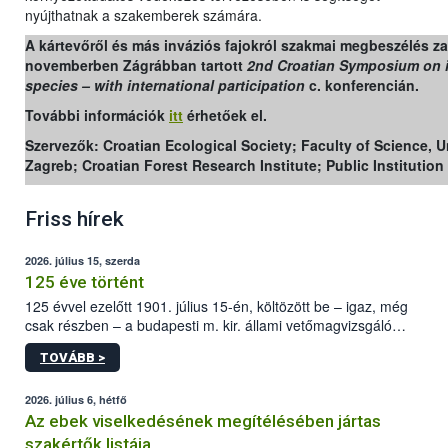
nyújthatnak a szakemberek számára.
A kártevőről és más inváziós fajokról szakmai megbeszélés zaj
novemberben Zágrábban tartott
2nd Croatian Symposium on 
species – with international participation
c. konferencián.
További információk
itt
érhetőek el.
Szervezők: Croatian Ecological Society; Faculty of Science, Un
Zagreb; Croatian Forest Research Institute; Public Institution
Friss hírek
2026. július 15, szerda
125 éve történt
125 évvel ezelőtt 1901. július 15-én, költözött be – igaz, még
csak részben – a budapesti m. kir. állami vetőmagvizsgáló
állomás a Kis Rókus utca 15. szám alatti, Czigler Győző által
TOVÁBB >
tervezett új épületébe.
2026. július 6, hétfő
Az ebek viselkedésének megítélésében jártas
szakértők listája