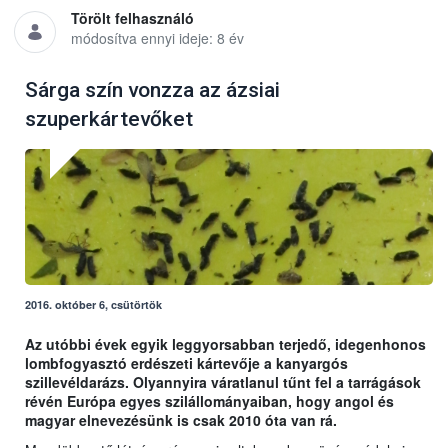
Törölt felhasználó
módosítva ennyi ideje: 8 év
Sárga szín vonzza az ázsiai
szuperkártevőket
2016. október 6, csütörtök
Az utóbbi évek egyik leggyorsabban terjedő, idegenhonos
lombfogyasztó erdészeti kártevője a kanyargós
szillevéldarázs. Olyannyira váratlanul tűnt fel a tarrágások
révén Európa egyes szilállományaiban, hogy angol és
magyar elnevezésünk is csak 2010 óta van rá.