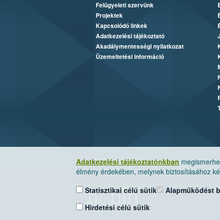
Felügyeleti szervünk
Projektek
Kapcsolódó linkek
Adatkezelési tájékoztató
Akadálymentességi nyilatkozat
Üzemeltetési információ
Adatkezelési tájékoztatónkban
megismerheti
élmény érdekében, melynek biztosításához kér
Statisztikai célú sütik
Alapműködést biz
Hirdetési célú sütik