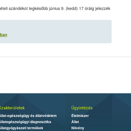
ételi szándékot legkésőbb június 9. (kedd) 17 óráig jelezzék
ában
Szakterületek
Ügyintézés
Állat-egészségügy és állatvédelem
Élelmiszer
Állategészségügyi diagnosztika
Állat
Állatgyógyászati termékek
Növény