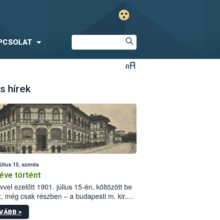
PCSOLAT
s hírek
úlius 15, szerda
éve történt
vvel ezelőtt 1901. július 15-én, költözött be
z, még csak részben – a budapesti m. kir.
i vetőmagvizsgáló állomás a Kis Rókus utca
VÁBB >
ám alatti, Czigler Győző által tervezett új