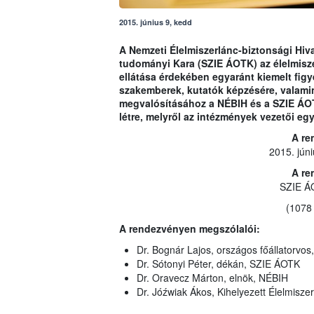
2015. június 9, kedd
A Nemzeti Élelmiszerlánc-biztonsági Hiva
tudományi Kara (SZIE ÁOTK) az élelmisze
ellátása érdekében egyaránt kiemelt figy
szakemberek, kutatók képzésére, valami
megvalósításához a NÉBIH és a SZIE ÁOT
létre, melyről az intézmények vezetői eg
A re
2015. jún
A re
SZIE ÁO
(1078 
A rendezvényen megszólalói:
Dr. Bognár Lajos, országos főállatorvos, 
Dr. Sótonyi Péter, dékán, SZIE ÁOTK
Dr. Oravecz Márton, elnök, NÉBIH
Dr. Jóźwiak Ákos, Kihelyezett Élelmisze