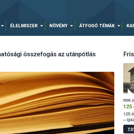
ÉLELMISZER
NÖVÉNY
ÁTFOGÓ TÉMÁK
KA
hatósági összefogás az utánpótlás
Fris
2026. j
125 
125 é
– iga
állam
TO
15. sz