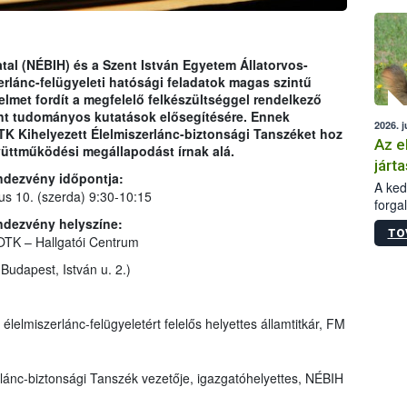
épüle
tal (NÉBIH) és a Szent István Egyetem Állatorvos-
rlánc-felügyeleti hatósági feladatok magas szintű
elmet fordít a megfelelő felkészültséggel rendelkező
nt tudományos kutatások elősegítésére. Ennek
2026. j
K Kihelyezett Élelmiszerlánc-biztonsági Tanszéket hoz
Az e
yüttműködési megállapodást írnak alá.
járta
ndezvény időpontja:
A kedv
ius 10. (szerda) 9:30-10:15
forga
Korm.
ndezvény helyszíne:
TO
sérül
TK – Hallgatói Centrum
felme
Budapest, István u. 2.)
veszé
Ezen 
vonni
élelmiszerlánc-felügyeletért felelős helyettes államtitkár, FM
jártas
rlánc-biztonsági Tanszék vezetője,
igazgatóhelyettes, NÉBIH