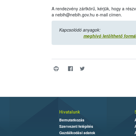
A rendezvény zártkörű, kérjük, hogy a részv
a nebih@nebih.gov.hu e-mail címen.
Kapcsolódó anyagok:
meghívó letölthető form
Hivatalunk
Bemutatkozás
Szervezeti felépítés
Gazdálkodási adatok