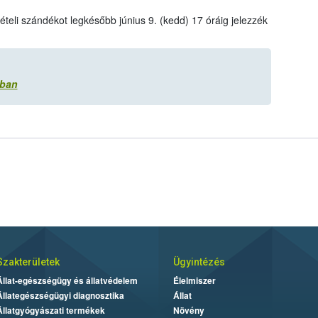
ételi szándékot legkésőbb június 9. (kedd) 17 óráig jelezzék
ában
Szakterületek
Ügyintézés
Állat-egészségügy és állatvédelem
Élelmiszer
Állategészségügyi diagnosztika
Állat
Állatgyógyászati termékek
Növény