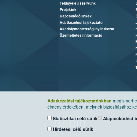
Felügyeleti szervünk
Projektek
Kapcsolódó linkek
Adatkezelési tájékoztató
Akadálymentességi nyilatkozat
Üzemeltetési információ
Adatkezelési tájékoztatónkban
megismerheti
élmény érdekében, melynek biztosításához kér
Statisztikai célú sütik
Alapműködést biz
Hirdetési célú sütik