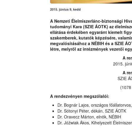
2015. június 9, kedd
A Nemzeti Élelmiszerlánc-biztonsági Hiva
tudományi Kara (SZIE ÁOTK) az élelmisze
ellátása érdekében egyaránt kiemelt figy
szakemberek, kutatók képzésére, valami
megvalósításához a NÉBIH és a SZIE ÁOT
létre, melyről az intézmények vezetői eg
A re
2015. jún
A re
SZIE ÁO
(1078 
A rendezvényen megszólalói:
Dr. Bognár Lajos, országos főállatorvos, 
Dr. Sótonyi Péter, dékán, SZIE ÁOTK
Dr. Oravecz Márton, elnök, NÉBIH
Dr. Jóźwiak Ákos, Kihelyezett Élelmisze