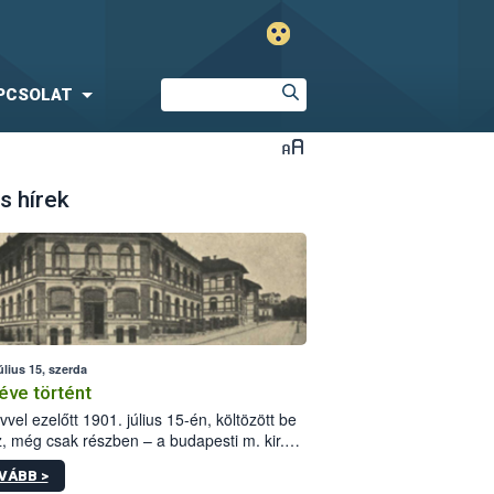
PCSOLAT
s hírek
úlius 15, szerda
éve történt
vvel ezelőtt 1901. július 15-én, költözött be
z, még csak részben – a budapesti m. kir.
i vetőmagvizsgáló állomás a Kis Rókus utca
VÁBB >
ám alatti, Czigler Győző által tervezett új