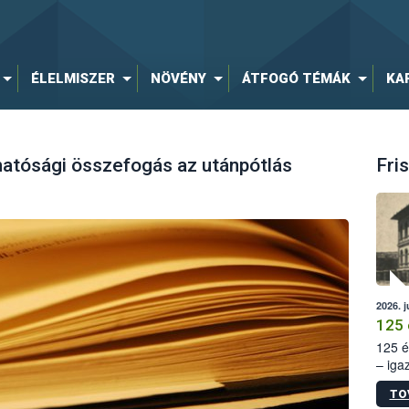
ÉLELMISZER
NÖVÉNY
ÁTFOGÓ TÉMÁK
KA
hatósági összefogás az utánpótlás
Fris
2026. j
125 
125 é
– iga
állam
TO
15. sz