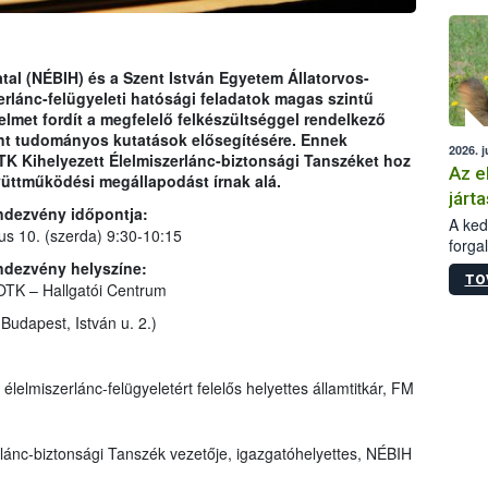
épüle
tal (NÉBIH) és a Szent István Egyetem Állatorvos-
rlánc-felügyeleti hatósági feladatok magas szintű
elmet fordít a megfelelő felkészültséggel rendelkező
nt tudományos kutatások elősegítésére. Ennek
2026. j
K Kihelyezett Élelmiszerlánc-biztonsági Tanszéket hoz
Az e
yüttműködési megállapodást írnak alá.
járta
ndezvény időpontja:
A kedv
ius 10. (szerda) 9:30-10:15
forga
Korm.
ndezvény helyszíne:
TO
sérül
TK – Hallgatói Centrum
felme
Budapest, István u. 2.)
veszé
Ezen 
vonni
élelmiszerlánc-felügyeletért felelős helyettes államtitkár, FM
jártas
rlánc-biztonsági Tanszék vezetője,
igazgatóhelyettes, NÉBIH