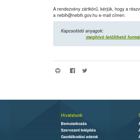
A rendezvény zártkörű, kérjük, hogy a részv
a nebih@nebih.gov.hu e-mail címen.
Kapcsolódó anyagok:
meghívó letölthető form
Hivatalunk
Bemutatkozás
Szervezeti felépítés
Gazdálkodási adatok