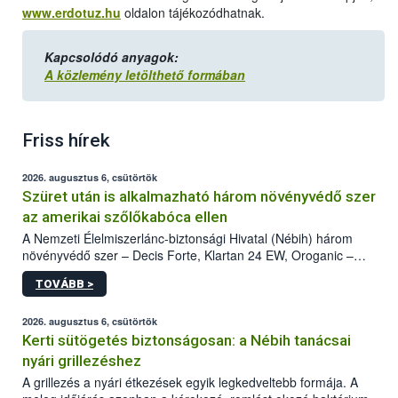
www.erdotuz.hu
oldalon tájékozódhatnak.
Kapcsolódó anyagok:
A közlemény letölthető formában
Friss hírek
2026. augusztus 6, csütörtök
Szüret után is alkalmazható három növényvédő szer
az amerikai szőlőkabóca ellen
A Nemzeti Élelmiszerlánc-biztonsági Hivatal (Nébih) három
növényvédő szer – Decis Forte, Klartan 24 EW, Oroganic –
engedélyokiratát módosította, így azok a szüretet követően,
TOVÁBB >
egészen a vesszőérettség (BBCH 91) stádiumáig
felhasználhatóak a szőlőben. A kiterjesztések célja, hogy a korai
érésű szőlőkben is legyen lehetőség a károsító elleni további
2026. augusztus 6, csütörtök
védekezésre. Az Oroganic készítmény kis kiszerelésben kiskerti
Kerti sütögetés biztonságosan: a Nébih tanácsai
felhasználók számára is elérhető és ökológiai termesztésben is
nyári grillezéshez
engedélyezett.
A grillezés a nyári étkezések egyik legkedveltebb formája. A