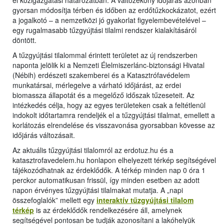
el közigazgatási határozatban. A változékony időjárás azonban
gyorsan módosítja térben és időben az erdőtűzkockázatot, ezért
a jogalkotó – a nemzetközi jó gyakorlat figyelembevételével –
egy rugalmasabb tűzgyújtási tilalmi rendszer kialakításáról
döntött.
A tűzgyújtási tilalommal érintett területet az új rendszerben
naponta jelölik ki a Nemzeti Élelmiszerlánc-biztonsági Hivatal
(Nébih) erdészeti szakemberei és a Katasztrófavédelem
munkatársai, mérlegelve a várható időjárást, az erdei
biomassza állapotát és a megelőző időszak tűzeseteit. Az
intézkedés célja, hogy az egyes területeken csak a feltétlenül
indokolt időtartamra rendeljék el a tűzgyújtási tilalmat, emellett a
korlátozás elrendelése és visszavonása gyorsabban kövesse az
időjárás változásait.
Az aktuális tűzgyújtási tilalomról az erdotuz.hu és a
katasztrofavedelem.hu honlapon elhelyezett térkép segítségével
tájékozódhatnak az érdeklődők. A térkép minden nap 0 óra 1
perckor automatikusan frissül, így minden esetben az adott
napon érvényes tűzgyújtási tilalmakat mutatja. A „napi
összefoglalók” mellett egy
interaktív tűzgyújtási tilalom
térkép
is az érdeklődők rendelkezésére áll, amelynek
segítségével pontosan be tudják azonosítani a lakóhelyük