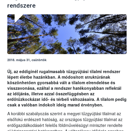
rendszere
2018. május 31, csütörtök
Új, az eddiginél rugalmasabb tűzgyújtási tilalmi rendszer
lépett életbe hazánkban. A módosított struktúrának
köszönhetően gyorsabbá vált a tilalom elrendelése és
visszavonása, ezáltal a rendszer hatékonyabban reflektál
az időjárás, illetve azzal összefüggésben az
erdőtűzkockázat idő- és térbeli változásaira. A tilalom pedig
csak a valóban indokolt ideig marad érvényben.
A korábbi szabályozás szerint a megyei tűzgyújtási tilalmat az
elsőfokú erdészeti hatóság, az országos tűzgyújtási tilalmat az
erdőgazdálkodásért felelős földművelésügyi miniszter rendelte