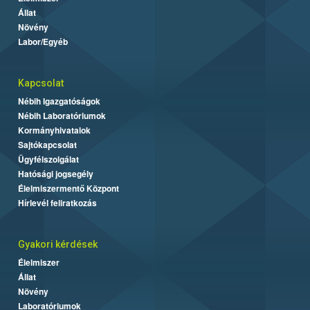
Állat
Növény
Labor/Egyéb
Kapcsolat
Nébih Igazgatóságok
Nébih Laboratóriumok
Kormányhivatalok
Sajtókapcsolat
Ügyfélszolgálat
Hatósági jogsegély
Élelmiszermentő Központ
Hírlevél feliratkozás
Gyakori kérdések
Élelmiszer
Állat
Növény
Laboratóriumok