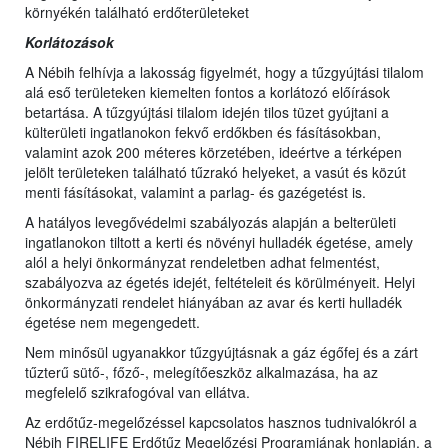
környékén található erdőterületeket
Korlátozások
A Nébih felhívja a lakosság figyelmét, hogy a tűzgyújtási tilalom
alá eső területeken kiemelten fontos a korlátozó előírások
betartása. A tűzgyújtási tilalom idején tilos tüzet gyújtani a
külterületi ingatlanokon fekvő erdőkben és fásításokban,
valamint azok 200 méteres körzetében, ideértve a térképen
jelölt területeken található tűzrakó helyeket, a vasút és közút
menti fásításokat, valamint a parlag- és gazégetést is.
A hatályos levegővédelmi szabályozás alapján a belterületi
ingatlanokon tiltott a kerti és növényi hulladék égetése, amely
alól a helyi önkormányzat rendeletben adhat felmentést,
szabályozva az égetés idejét, feltételeit és körülményeit. Helyi
önkormányzati rendelet hiányában az avar és kerti hulladék
égetése nem megengedett.
Nem minősül ugyanakkor tűzgyújtásnak a gáz égőfej és a zárt
tűzterű sütő-, főző-, melegítőeszköz alkalmazása, ha az
megfelelő szikrafogóval van ellátva.
Az erdőtűz-megelőzéssel kapcsolatos hasznos tudnivalókról a
Nébih FIRELIFE Erdőtűz Megelőzési Programjának honlapján, a