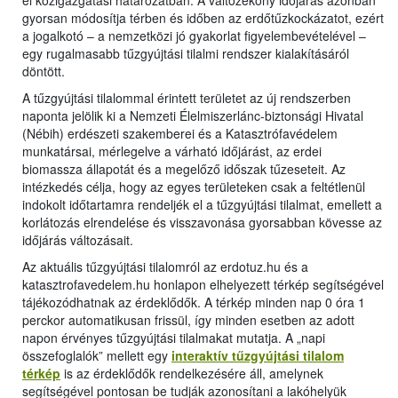
el közigazgatási határozatban. A változékony időjárás azonban
gyorsan módosítja térben és időben az erdőtűzkockázatot, ezért
a jogalkotó – a nemzetközi jó gyakorlat figyelembevételével –
egy rugalmasabb tűzgyújtási tilalmi rendszer kialakításáról
döntött.
A tűzgyújtási tilalommal érintett területet az új rendszerben
naponta jelölik ki a Nemzeti Élelmiszerlánc-biztonsági Hivatal
(Nébih) erdészeti szakemberei és a Katasztrófavédelem
munkatársai, mérlegelve a várható időjárást, az erdei
biomassza állapotát és a megelőző időszak tűzeseteit. Az
intézkedés célja, hogy az egyes területeken csak a feltétlenül
indokolt időtartamra rendeljék el a tűzgyújtási tilalmat, emellett a
korlátozás elrendelése és visszavonása gyorsabban kövesse az
időjárás változásait.
Az aktuális tűzgyújtási tilalomról az erdotuz.hu és a
katasztrofavedelem.hu honlapon elhelyezett térkép segítségével
tájékozódhatnak az érdeklődők. A térkép minden nap 0 óra 1
perckor automatikusan frissül, így minden esetben az adott
napon érvényes tűzgyújtási tilalmakat mutatja. A „napi
összefoglalók” mellett egy
interaktív tűzgyújtási tilalom
térkép
is az érdeklődők rendelkezésére áll, amelynek
segítségével pontosan be tudják azonosítani a lakóhelyük