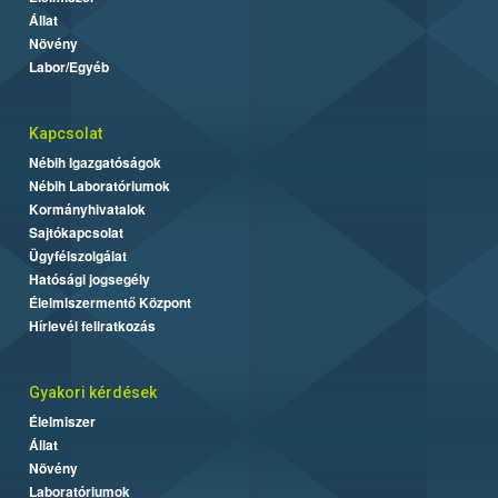
Állat
Növény
Labor/Egyéb
Kapcsolat
Nébih Igazgatóságok
Nébih Laboratóriumok
Kormányhivatalok
Sajtókapcsolat
Ügyfélszolgálat
Hatósági jogsegély
Élelmiszermentő Központ
Hírlevél feliratkozás
Gyakori kérdések
Élelmiszer
Állat
Növény
Laboratóriumok