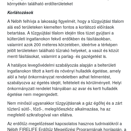
környékén található erdőterületeket
Korlátozások
A Nébih felhívja a lakosság figyelmét, hogy a tűzgyújtási tilalom
alá eső területeken kiemelten fontos a korlátozó előírások
betartása. A tűzgyújtási tilalom idején tilos tüzet gyújtani a
külterületi ingatlanokon fekvő erdőkben és fásításokban,
valamint azok 200 méteres körzetében, ideértve a térképen
jelölt területeken található tűzrakó helyeket, a vasút és közút
menti fásításokat, valamint a parlag- és gazégetést is.
A hatályos levegővédelmi szabályozás alapján a belterületi
ingatlanokon tiltott a kerti és növényi hulladék égetése, amely
alól a helyi önkormányzat rendeletben adhat felmentést,
szabályozva az égetés idejét, feltételeit és körülményeit. Helyi
önkormányzati rendelet hiányában az avar és kerti hulladék
égetése nem megengedett.
Nem minősül ugyanakkor tűzgyújtásnak a gáz égőfej és a zárt
tűzterű sütő-, főző-, melegítőeszköz alkalmazása, ha az
megfelelő szikrafogóval van ellátva.
Az erdőtűz-megelőzéssel kapcsolatos hasznos tudnivalókról a
Nébih FIRELIFE Erdőtűz Megelőzési Programjának honlapján, a