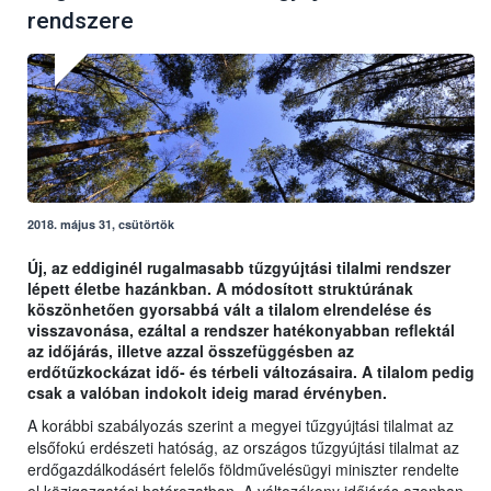
rendszere
2018. május 31, csütörtök
Új, az eddiginél rugalmasabb tűzgyújtási tilalmi rendszer
lépett életbe hazánkban. A módosított struktúrának
köszönhetően gyorsabbá vált a tilalom elrendelése és
visszavonása, ezáltal a rendszer hatékonyabban reflektál
az időjárás, illetve azzal összefüggésben az
erdőtűzkockázat idő- és térbeli változásaira. A tilalom pedig
csak a valóban indokolt ideig marad érvényben.
A korábbi szabályozás szerint a megyei tűzgyújtási tilalmat az
elsőfokú erdészeti hatóság, az országos tűzgyújtási tilalmat az
erdőgazdálkodásért felelős földművelésügyi miniszter rendelte