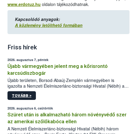
www.erdotuz.hu
oldalon tájékozódhatnak.
Kapcsolódó anyagok:
A közlemény letölthető formában
Friss hírek
2026. augusztus 7, péntek
Újabb vármegyében jelent meg a kőrisrontó
karcsúdíszbogár
Újabb területen, Borsod-Abaúj-Zemplén vármegyében is
igazolta a Nemzeti Élelmiszerlánc-biztonsági Hivatal (Nébih) a
kőrisrontó karcsúdíszbogár (Agrilus planipennis) jelenlétét. A
TOVÁBB >
kártevőt nem csak színcsapdában találták meg, de már fertőzött
fában is azonosították. A növényvédelmi szakemberek folytatják
az intenzív felderítést, emellett az intézkedéseket a szlovák
2026. augusztus 6, csütörtök
hatósággal is összehangolják a terjedés megállítása érdekében.
Szüret után is alkalmazható három növényvédő szer
az amerikai szőlőkabóca ellen
A Nemzeti Élelmiszerlánc-biztonsági Hivatal (Nébih) három