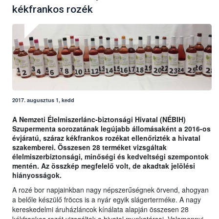
kékfrankos rozék
2017. augusztus 1, kedd
A Nemzeti Élelmiszerlánc-biztonsági Hivatal (NÉBIH)
Szupermenta sorozatának legújabb állomásaként a 2016-os
évjáratú, száraz kékfrankos rozékat ellenőrizték a hivatal
szakemberei. Összesen 28 terméket vizsgáltak
élelmiszerbiztonsági, minőségi és kedveltségi szempontok
mentén. Az összkép megfelelő volt, de akadtak jelölési
hiányosságok.
A rozé bor napjainkban nagy népszerűségnek örvend, ahogyan
a belőle készülő fröccs is a nyár egyik slágerterméke. A nagy
kereskedelmi áruházláncok kínálata alapján összesen 28