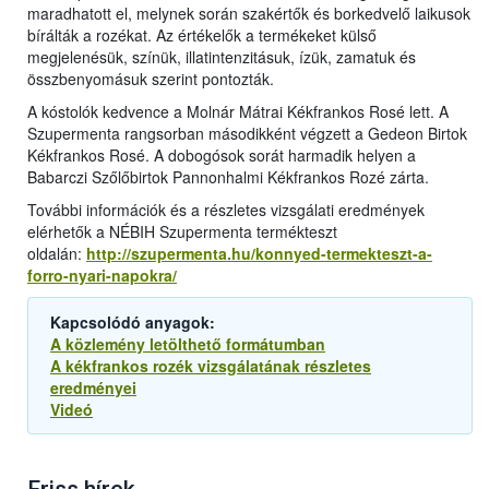
maradhatott el, melynek során szakértők és borkedvelő laikusok
bírálták a rozékat. Az értékelők a termékeket külső
megjelenésük, színük, illatintenzitásuk, ízük, zamatuk és
összbenyomásuk szerint pontozták.
A kóstolók kedvence a Molnár Mátrai Kékfrankos Rosé lett. A
Szupermenta rangsorban másodikként végzett a Gedeon Birtok
Kékfrankos Rosé. A dobogósok sorát harmadik helyen a
Babarczi Szőlőbirtok Pannonhalmi Kékfrankos Rozé zárta.
További információk és a részletes vizsgálati eredmények
elérhetők a NÉBIH Szupermenta termékteszt
oldalán:
http://szupermenta.hu/konnyed-termekteszt-a-
forro-nyari-napokra/
Kapcsolódó anyagok:
A közlemény letölthető formátumban
A kékfrankos rozék vizsgálatának részletes
eredményei
Videó