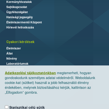
Kormányhivatalok
Sajtókapcsolat
Ügyfélszolgálat
Hatósági jogsegély
Élelmiszermentő Központ
Hírlevél feliratkozás
Gyakori kérdések
Élelmiszer
Állat
Növény
Laboratóriumok
Labor/Egyéb
Adatkezelési tájékoztatónkban
megismerheti, hogyan
gondoskodunk személyes adatai védelméről. Weboldalunk
cookie-kat (sütiket) használ a jobb felhasználói élmény
érdekében, melynek biztosításához kérjük, kattintson az
„Elfogadom” gombra.
Statisztikai célú sütik