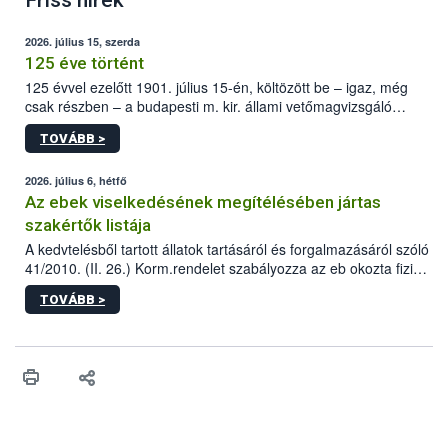
Friss hírek
2026. július 15, szerda
125 éve történt
125 évvel ezelőtt 1901. július 15-én, költözött be – igaz, még
csak részben – a budapesti m. kir. állami vetőmagvizsgáló
állomás a Kis Rókus utca 15. szám alatti, Czigler Győző által
TOVÁBB >
tervezett új épületébe.
2026. július 6, hétfő
Az ebek viselkedésének megítélésében jártas
szakértők listája
A kedvtelésből tartott állatok tartásáról és forgalmazásáról szóló
41/2010. (II. 26.) Korm.rendelet szabályozza az eb okozta fizikai
sérülés, illetve ennek veszélye keletkezésekor felmerülő
TOVÁBB >
hatósági feladatokat, valamint a veszélyes eb tartását és annak
engedélyezését. Ezen eljárások során szükség esetén be kell
vonni az ebek viselkedésének megítélésében jártas szakértőt.