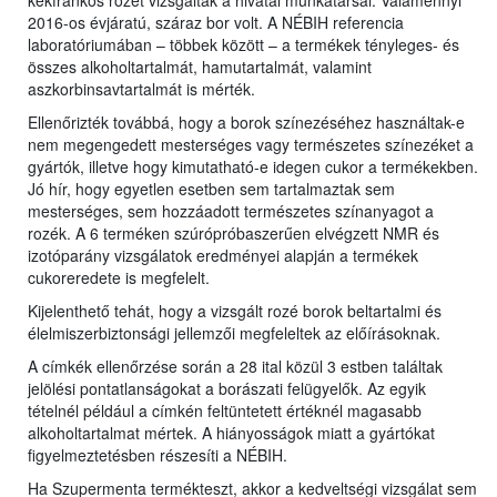
kékfrankos rozét vizsgáltak a hivatal munkatársai. Valamennyi
2016-os évjáratú, száraz bor volt. A NÉBIH referencia
laboratóriumában – többek között – a termékek tényleges- és
összes alkoholtartalmát, hamutartalmát, valamint
aszkorbinsavtartalmát is mérték.
Ellenőrizték továbbá, hogy a borok színezéséhez használtak-e
nem megengedett mesterséges vagy természetes színezéket a
gyártók, illetve hogy kimutatható-e idegen cukor a termékekben.
Jó hír, hogy egyetlen esetben sem tartalmaztak sem
mesterséges, sem hozzáadott természetes színanyagot a
rozék. A 6 terméken szúrópróbaszerűen elvégzett NMR és
izotóparány vizsgálatok eredményei alapján a termékek
cukoreredete is megfelelt.
Kijelenthető tehát, hogy a vizsgált rozé borok beltartalmi és
élelmiszerbiztonsági jellemzői megfeleltek az előírásoknak.
A címkék ellenőrzése során a 28 ital közül 3 estben találtak
jelölési pontatlanságokat a borászati felügyelők. Az egyik
tételnél például a címkén feltüntetett értéknél magasabb
alkoholtartalmat mértek. A hiányosságok miatt a gyártókat
figyelmeztetésben részesíti a NÉBIH.
Ha Szupermenta termékteszt, akkor a kedveltségi vizsgálat sem