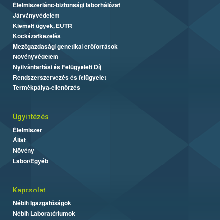
Élelmiszerlánc-biztonsági laborhálózat
Járványvédelem
Kiemelt ügyek, EUTR
Kockázatkezelés
Mezőgazdasági genetikai erőforrások
Növényvédelem
Nyilvántartási és Felügyeleti Díj
Rendszerszervezés és felügyelet
Termékpálya-ellenőrzés
Ügyintézés
Élelmiszer
Állat
Növény
Labor/Egyéb
Kapcsolat
Nébih Igazgatóságok
Nébih Laboratóriumok