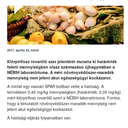
2017. április 24, hétfő
Klórpirifosz rovarölő szer jelenlétét mutatta ki határérték
feletti mennyiségben olasz származású újhagymában a
NÉBIH laboratóriuma. A mért növényvédőszer-maradék
mennyiség nem jelent akut egészségügyi kockázatot.
A mintát egy vasvári SPAR boltban vette a hatóság. A
termékben 0,45 mg/kg mennyiségben (határérték: 0,05 mg/kg)
mért klórpirifosz rovarölő szert a NÉBIH laboratóriuma. Fontos,
hogy a kimutatott növényvédőszer-maradék mennyiség nem
jelent akut egészségügyi kockázatot.
A hatósági eljárás folyamatban van.