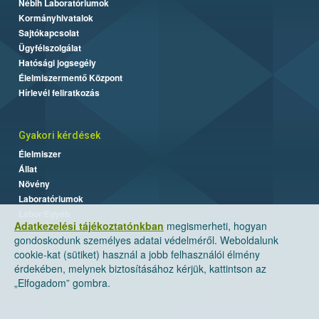
Nébih Laboratóriumok
Kormányhivatalok
Sajtókapcsolat
Ügyfélszolgálat
Hatósági jogsegély
Élelmiszermentő Központ
Hírlevél feliratkozás
Gyakori kérdések
Élelmiszer
Állat
Növény
Laboratóriumok
Labor/Egyéb
Adatkezelési tájékoztatónkban
megismerheti, hogyan
gondoskodunk személyes adatai védelméről. Weboldalunk
cookie-kat (sütiket) használ a jobb felhasználói élmény
érdekében, melynek biztosításához kérjük, kattintson az
„Elfogadom” gombra.