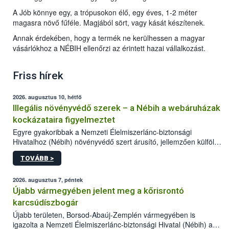
A Jób könnye egy, a trópusokon élő, egy éves, 1-2 méter
magasra növő fűféle. Magjából sört, vagy kását készítenek.
Annak érdekében, hogy a termék ne kerülhessen a magyar
vásárlókhoz a NÉBIH ellenőrzi az érintett hazai vállalkozást.
Friss hírek
2026. augusztus 10, hétfő
Illegális növényvédő szerek – a Nébih a webáruházak
kockázataira figyelmeztet
Egyre gyakoribbak a Nemzeti Élelmiszerlánc-biztonsági
Hivatalhoz (Nébih) növényvédő szert árusító, jellemzően külföldi
honlapok kapcsán érkező bejelentések. Emellett az ilyen
TOVÁBB >
termékeket kínáló kéretlen online reklámok mennyisége is
számottevően megnövekedett az elmúlt időszakban. A Nébih
összegyűjtötte az illegális növényvédő szerek kapcsán
2026. augusztus 7, péntek
előforduló árulkodó jeleket, valamint a webáruházakból való
Újabb vármegyében jelent meg a kőrisrontó
vásárlás kockázatait.
karcsúdíszbogár
Újabb területen, Borsod-Abaúj-Zemplén vármegyében is
igazolta a Nemzeti Élelmiszerlánc-biztonsági Hivatal (Nébih) a