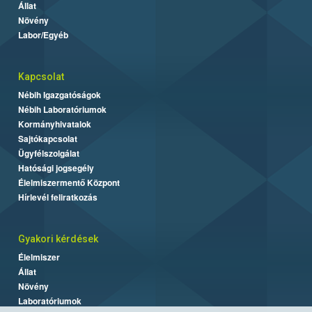
Állat
Növény
Labor/Egyéb
Kapcsolat
Nébih Igazgatóságok
Nébih Laboratóriumok
Kormányhivatalok
Sajtókapcsolat
Ügyfélszolgálat
Hatósági jogsegély
Élelmiszermentő Központ
Hírlevél feliratkozás
Gyakori kérdések
Élelmiszer
Állat
Növény
Laboratóriumok