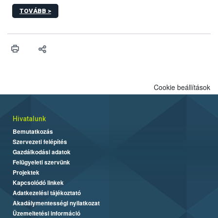
kőrisrontó karcsúdíszbogár (Agrilus planipennis) jelenlétét. A
TOVÁBB >
kártevőt nem csak színcsapdában találták meg, de már fertőzött
fában is azonosították. A növényvédelmi szakemberek folytatják
az intenzív felderítést, emellett az intézkedéseket a szlovák
hatósággal is összehangolják a terjedés megállítása érdekében.
Cookie beállítások
Hivatalunk
Bemutatkozás
Szervezeti felépítés
Gazdálkodási adatok
Felügyeleti szervünk
Projektek
Kapcsolódó linkek
Adatkezelési tájékoztató
Akadálymentességi nyilatkozat
Üzemeltetési információ