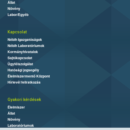
Állat
Növény
Labor/Egyéb
Kapcsolat
Nébih Igazgatóságok
Nébih Laboratóriumok
Kormányhivatalok
Sajtókapcsolat
Ügyfélszolgálat
Hatósági jogsegély
Élelmiszermentő Központ
Hírlevél feliratkozás
Gyakori kérdések
Élelmiszer
Állat
Növény
Laboratóriumok