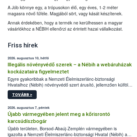
A Jób könnye egy, a trópusokon élő, egy éves, 1-2 méter
magasra növő fűféle. Magjából sört, vagy kását készítenek.
Annak érdekében, hogy a termék ne kerülhessen a magyar
vásárlókhoz a NÉBIH ellenőrzi az érintett hazai vállalkozást.
Friss hírek
2026. augusztus 10, hétfő
Illegális növényvédő szerek – a Nébih a webáruházak
kockázataira figyelmeztet
Egyre gyakoribbak a Nemzeti Élelmiszerlánc-biztonsági
Hivatalhoz (Nébih) növényvédő szert árusító, jellemzően külföldi
honlapok kapcsán érkező bejelentések. Emellett az ilyen
TOVÁBB >
termékeket kínáló kéretlen online reklámok mennyisége is
számottevően megnövekedett az elmúlt időszakban. A Nébih
összegyűjtötte az illegális növényvédő szerek kapcsán
2026. augusztus 7, péntek
előforduló árulkodó jeleket, valamint a webáruházakból való
Újabb vármegyében jelent meg a kőrisrontó
vásárlás kockázatait.
karcsúdíszbogár
Újabb területen, Borsod-Abaúj-Zemplén vármegyében is
igazolta a Nemzeti Élelmiszerlánc-biztonsági Hivatal (Nébih) a