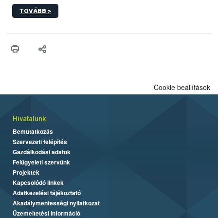
kőrisrontó karcsúdíszbogár (Agrilus planipennis) jelenlétét. A
TOVÁBB >
kártevőt nem csak színcsapdában találták meg, de már fertőzött
fában is azonosították. A növényvédelmi szakemberek folytatják
az intenzív felderítést, emellett az intézkedéseket a szlovák
hatósággal is összehangolják a terjedés megállítása érdekében.
Cookie beállítások
Hivatalunk
Bemutatkozás
Szervezeti felépítés
Gazdálkodási adatok
Felügyeleti szervünk
Projektek
Kapcsolódó linkek
Adatkezelési tájékoztató
Akadálymentességi nyilatkozat
Üzemeltetési információ