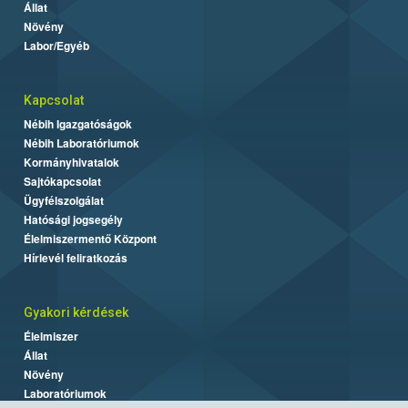
Állat
Növény
Labor/Egyéb
Kapcsolat
Nébih Igazgatóságok
Nébih Laboratóriumok
Kormányhivatalok
Sajtókapcsolat
Ügyfélszolgálat
Hatósági jogsegély
Élelmiszermentő Központ
Hírlevél feliratkozás
Gyakori kérdések
Élelmiszer
Állat
Növény
Laboratóriumok