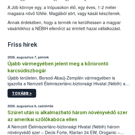
A Jób könnye egy, a trópusokon élő, egy éves, 1-2 méter
magasra növő fűféle. Magjából sört, vagy kását készítenek.
Annak érdekében, hogy a termék ne kerülhessen a magyar
vásárlókhoz a NÉBIH ellenőrzi az érintett hazai vállalkozást.
Friss hírek
2026. augusztus 7, péntek
Újabb vármegyében jelent meg a kőrisrontó
karcsúdíszbogár
Újabb területen, Borsod-Abaúj-Zemplén vármegyében is
igazolta a Nemzeti Élelmiszerlánc-biztonsági Hivatal (Nébih) a
kőrisrontó karcsúdíszbogár (Agrilus planipennis) jelenlétét. A
TOVÁBB >
kártevőt nem csak színcsapdában találták meg, de már fertőzött
fában is azonosították. A növényvédelmi szakemberek folytatják
az intenzív felderítést, emellett az intézkedéseket a szlovák
2026. augusztus 6, csütörtök
hatósággal is összehangolják a terjedés megállítása érdekében.
Szüret után is alkalmazható három növényvédő szer
az amerikai szőlőkabóca ellen
A Nemzeti Élelmiszerlánc-biztonsági Hivatal (Nébih) három
növényvédő szer – Decis Forte, Klartan 24 EW, Oroganic –