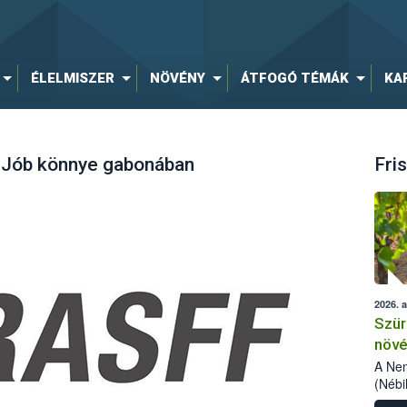
ÉLELMISZER
NÖVÉNY
ÁTFOGÓ TÉMÁK
KA
 Jób könnye gabonában
Fris
2026. 
Szür
növé
szől
A Nem
(Nébi
Klart