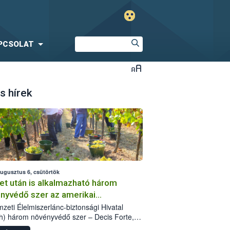
PCSOLAT
s hírek
augusztus 6, csütörtök
et után is alkalmazható három
nyvédő szer az amerikai
őkabóca ellen
zeti Élelmiszerlánc-biztonsági Hivatal
h) három növényvédő szer – Decis Forte,
an 24 EW, Oroganic – engedélyokiratát