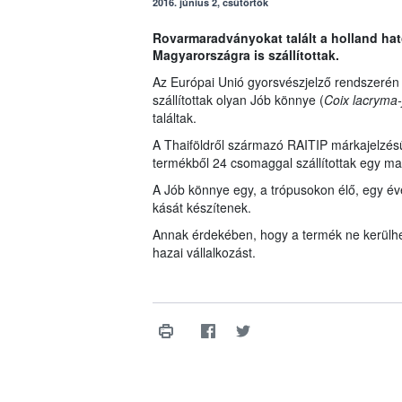
2016. június 2, csütörtök
Rovarmaradványokat talált a holland ha
Magyarországra is szállítottak.
Az Európai Unió gyorsvészjelző rendszerén 
szállítottak olyan Jób könnye (
Coix lacryma-
találtak.
A Thaiföldről származó RAITIP márkajelzés
termékből 24 csomaggal szállítottak egy ma
A Jób könnye egy, a trópusokon élő, egy év
kását készítenek.
Annak érdekében, hogy a termék ne kerülhe
hazai vállalkozást.