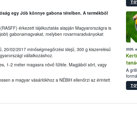
TO
módos
egész
tóság egy Jób könnye gabona tételben. A termékből
felha
célja
lehet
(RASFF) érkezett tájékoztatás alapján Magyarországra is
Az Or
jobi
) gabonamagvakat, melyben rovarmaradványokat
felha
terme
ű, 20/02/2017 minőségmegőrzési idejű, 300 g kiszerelésű
2026. 
gyarországi vállalkozáshoz.
Kert
taná
es, 1-2 méter magasra növő fűféle. Magjából sört, vagy
A gri
formá
ssen a magyar vásárlókhoz a NÉBIH ellenőrzi az érintett
romlá
TO
szapo
sütög
techni
alapa
higié
hőkez
tárol
Hivat
a biz