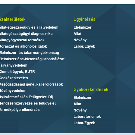
Szakterületek
Ügyintézés
Állat-egészségügy és állatvédelem
Élelmiszer
Állategészségügyi diagnosztika
Állat
Állatgyógyászati termékek
Növény
Borászat és alkoholos italok
Labor/Egyéb
Élelmiszer- és takarmánybiztonság
Élelmiszerlánc-biztonsági laborhálózat
Járványvédelem
Kiemelt ügyek, EUTR
Kockázatkezelés
Mezőgazdasági genetikai erőforrások
Gyakori kérdések
Növényvédelem
Nyilvántartási és Felügyeleti Díj
Élelmiszer
Rendszerszervezés és felügyelet
Állat
Termékpálya-ellenőrzés
Növény
Laboratóriumok
Labor/Egyéb