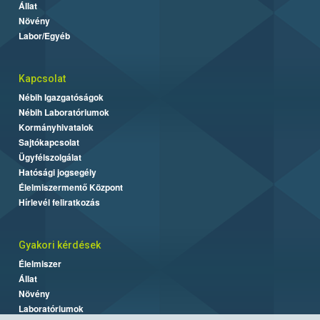
Állat
Növény
Labor/Egyéb
Kapcsolat
Nébih Igazgatóságok
Nébih Laboratóriumok
Kormányhivatalok
Sajtókapcsolat
Ügyfélszolgálat
Hatósági jogsegély
Élelmiszermentő Központ
Hírlevél feliratkozás
Gyakori kérdések
Élelmiszer
Állat
Növény
Laboratóriumok