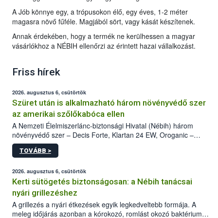
A Jób könnye egy, a trópusokon élő, egy éves, 1-2 méter
magasra növő fűféle. Magjából sört, vagy kását készítenek.
Annak érdekében, hogy a termék ne kerülhessen a magyar
vásárlókhoz a NÉBIH ellenőrzi az érintett hazai vállalkozást.
Friss hírek
2026. augusztus 6, csütörtök
Szüret után is alkalmazható három növényvédő szer
az amerikai szőlőkabóca ellen
A Nemzeti Élelmiszerlánc-biztonsági Hivatal (Nébih) három
növényvédő szer – Decis Forte, Klartan 24 EW, Oroganic –
engedélyokiratát módosította, így azok a szüretet követően,
TOVÁBB >
egészen a vesszőérettség (BBCH 91) stádiumáig
felhasználhatóak a szőlőben. A kiterjesztések célja, hogy a korai
érésű szőlőkben is legyen lehetőség a károsító elleni további
2026. augusztus 6, csütörtök
védekezésre. Az Oroganic készítmény kis kiszerelésben kiskerti
Kerti sütögetés biztonságosan: a Nébih tanácsai
felhasználók számára is elérhető és ökológiai termesztésben is
nyári grillezéshez
engedélyezett.
A grillezés a nyári étkezések egyik legkedveltebb formája. A
meleg időjárás azonban a kórokozó, romlást okozó baktériumok