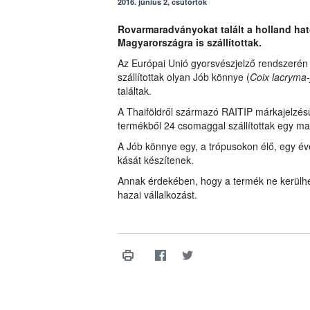
2016. június 2, csütörtök
Rovarmaradványokat talált a holland ha
Magyarországra is szállítottak.
Az Európai Unió gyorsvészjelző rendszerén 
szállítottak olyan Jób könnye (
Coix lacryma-
találtak.
A Thaiföldről származó RAITIP márkajelzés
termékből 24 csomaggal szállítottak egy ma
A Jób könnye egy, a trópusokon élő, egy év
kását készítenek.
Annak érdekében, hogy a termék ne kerülhe
hazai vállalkozást.