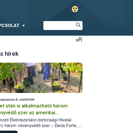
PCSOLAT
s hírek
augusztus 6, csütörtök
et után is alkalmazható három
nyvédő szer az amerikai
őkabóca ellen
zeti Élelmiszerlánc-biztonsági Hivatal
h) három növényvédő szer – Decis Forte,
an 24 EW, Oroganic – engedélyokiratát