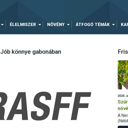
ÉLELMISZER
NÖVÉNY
ÁTFOGÓ TÉMÁK
KA
 Jób könnye gabonában
Fris
2026. 
Szür
növé
szől
A Nem
(Nébi
Klart