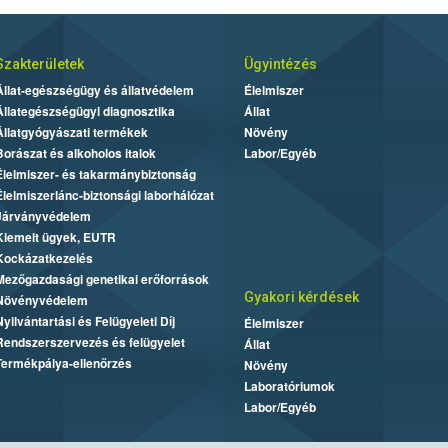
Szakterületek
Ügyintézés
Állat-egészségügy és állatvédelem
Élelmiszer
Állategészségügyi diagnosztika
Állat
Állatgyógyászati termékek
Növény
Borászat és alkoholos italok
Labor/Egyéb
Élelmiszer- és takarmánybiztonság
Élelmiszerlánc-biztonsági laborhálózat
Járványvédelem
Kiemelt ügyek, EUTR
Kockázatkezelés
Mezőgazdasági genetikai erőforrások
Gyakori kérdések
Növényvédelem
Nyilvántartási és Felügyeleti Díj
Élelmiszer
Rendszerszervezés és felügyelet
Állat
Termékpálya-ellenőrzés
Növény
Laboratóriumok
Labor/Egyéb