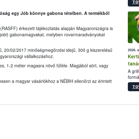
TO
módos
egész
tóság egy Jób könnye gabona tételben. A termékből
felha
célja
lehet
(RASFF) érkezett tájékoztatás alapján Magyarországra is
Az Or
jobi
) gabonamagvakat, melyben rovarmaradványokat
felha
terme
ű, 20/02/2017 minőségmegőrzési idejű, 300 g kiszerelésű
2026. 
gyarországi vállalkozáshoz.
Kert
taná
es, 1-2 méter magasra növő fűféle. Magjából sört, vagy
A gri
formá
ssen a magyar vásárlókhoz a NÉBIH ellenőrzi az érintett
romlá
TO
szapo
sütög
techni
alapa
higié
hőkez
tárol
Hivat
a biz