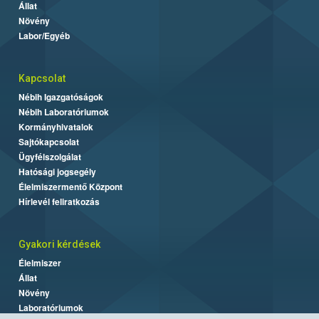
Állat
Növény
Labor/Egyéb
Kapcsolat
Nébih Igazgatóságok
Nébih Laboratóriumok
Kormányhivatalok
Sajtókapcsolat
Ügyfélszolgálat
Hatósági jogsegély
Élelmiszermentő Központ
Hírlevél feliratkozás
Gyakori kérdések
Élelmiszer
Állat
Növény
Laboratóriumok