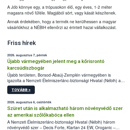
A Jób könnye egy, a trópusokon élő, egy éves, 1-2 méter
magasra növő fűféle. Magjából sört, vagy kását készítenek.
Annak érdekében, hogy a termék ne kerülhessen a magyar
vásárlókhoz a NÉBIH ellenőrzi az érintett hazai vállalkozást.
Friss hírek
2026. augusztus 7, péntek
Újabb vármegyében jelent meg a kőrisrontó
karcsúdíszbogár
Újabb területen, Borsod-Abaúj-Zemplén vármegyében is
igazolta a Nemzeti Élelmiszerlánc-biztonsági Hivatal (Nébih) a
kőrisrontó karcsúdíszbogár (Agrilus planipennis) jelenlétét. A
TOVÁBB >
kártevőt nem csak színcsapdában találták meg, de már fertőzött
fában is azonosították. A növényvédelmi szakemberek folytatják
az intenzív felderítést, emellett az intézkedéseket a szlovák
2026. augusztus 6, csütörtök
hatósággal is összehangolják a terjedés megállítása érdekében.
Szüret után is alkalmazható három növényvédő szer
az amerikai szőlőkabóca ellen
A Nemzeti Élelmiszerlánc-biztonsági Hivatal (Nébih) három
növényvédő szer – Decis Forte, Klartan 24 EW, Oroganic –