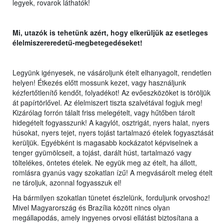
legyek, rovarok láthatók!
Mi, utazók is tehetünk azért, hogy elkerüljük az esetleges
élelmiszereredetű-megbetegedéseket!
Legyünk igényesek, ne vásároljunk ételt elhanyagolt, rendetlen
helyen! Étkezés előtt mossunk kezet, vagy használjunk
kézfertőtlenítő kendőt, folyadékot! Az evőeszközöket is töröljük
át papírtörlővel. Az élelmiszert tiszta szalvétával fogjuk meg!
Kizárólag forrón tálalt friss melegételt, vagy hűtőben tárolt
hidegételt fogyasszunk! A kagylót, osztrigát, nyers halat, nyers
húsokat, nyers tejet, nyers tojást tartalmazó ételek fogyasztását
kerüljük. Egyébként is magasabb kockázatot képviselnek a
tenger gyümölcseit, a tojást, darált húst, tartalmazó vagy
töltelékes, öntetes ételek. Ne együk meg az ételt, ha állott,
romlásra gyanús vagy szokatlan ízű! A megvásárolt meleg ételt
ne tároljuk, azonnal fogyasszuk el!
Ha bármilyen szokatlan tünetet észlelünk, forduljunk orvoshoz!
Mivel Magyarország és Brazília között nincs olyan
megállapodás, amely ingyenes orvosi ellátást biztosítana a