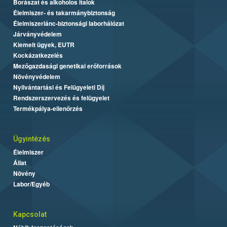
Borászat és alkoholos italok
Élelmiszer- és takarmánybiztonság
Élelmiszerlánc-biztonsági laborhálózat
Járványvédelem
Kiemelt ügyek, EUTR
Kockázatkezelés
Mezőgazdasági genetikai erőforrások
Növényvédelem
Nyilvántartási és Felügyeleti Díj
Rendszerszervezés és felügyelet
Termékpálya-ellenőrzés
Ügyintézés
Élelmiszer
Állat
Növény
Labor/Egyéb
Kapcsolat