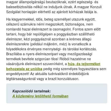
magyar állampolgárságú beutazóknak, ezért egészség- és
balesetbiztosítás nélkül ne induljunk útnak. A magyar Konzuli
Szolgálat honlapján elérhető az ajánlott kórházak listája is.
Ha kisgyermekkel, idős, beteg személlyel utazunk együtt,
célszerű számukra némi megszokott, biztonságos, nem
romlandó hazai élelmiszert is csomagolni. Fontos szem előtt
tartani, hogy bár repülőgépen a poggyászban szállítható
élelmiszer, kézi poggyásznál azonban a krémes állagú
élelmiszerekre (például májkrém, méz) is vonatkozik a
folyadékokra érvényes mennyiségi- és tárolási korlátozás.
Brazíliába a nyers élelmiszeripari vagy mezőgazdasági
termékek bevitele szigorúan tilos! Rióból hazatérve ne
vásároljunk élelmiszert szuvenírként, a
hús- és tejterméket
behozatala az unióba
pedig még személyes fogyasztásra sem
engedélyezett! Az aktuális tudnivalókról érdeklődjünk
légitársaságunknál vagy a brazil konzulátuson.
Kapcsolódó tartalmak:
A közlemény letölthető formában