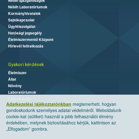
Nébih Igazgatóságok
Nébih Laboratóriumok
Kormányhivatalok
Sajtókapcsolat
Ügyfélszolgálat
Hatósági jogsegély
Élelmiszermentő Központ
Hírlevél feliratkozás
Gyakori kérdések
Élelmiszer
Állat
Növény
Laboratóriumok
Labor/Egyéb
Adatkezelési tájékoztatónkban
megismerheti, hogyan
gondoskodunk személyes adatai védelméről. Weboldalunk
cookie-kat (sütiket) használ a jobb felhasználói élmény
érdekében, melynek biztosításához kérjük, kattintson az
„Elfogadom” gombra.