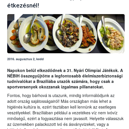
étkezésnél!
2016. augusztus 2, kedd
Napokon belül elkezdődnek a 31. Nyári Olimpiai Játékok. A
NÉBIH összegyűjtötte a legfontosabb élelmiszerbiztonsági
tudnivalókat a Brazíliába utazók számára, hogy csak a
sportversenyek okozzanak izgalmas pillanatokat.
Fontos, hogy bárhová is utazunk, mindig informálódjunk az
adott ország sajátosságairól! Más országban más lehet a
higiénés kultúra is, ezért tisztában kell lennünk az esetleges
veszélyekkel. Brazíliában például a vezetékes víz nem ivóvíz
minőségű, ezért a fogyasztása nem javasolt. Helyette válasszuk
az üzemekben palackozott ivó és ásványvizeket, vagy a