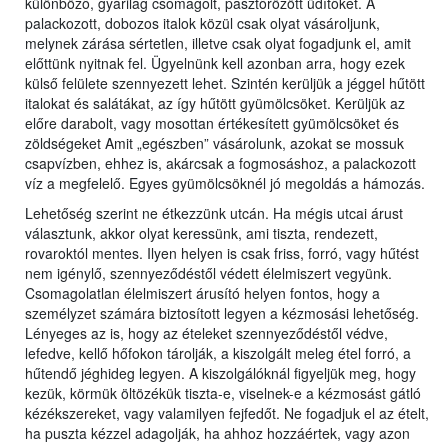
különböző, gyárilag csomagolt, pasztőrözött üdítőket. A
palackozott, dobozos italok közül csak olyat vásároljunk,
melynek zárása sértetlen, illetve csak olyat fogadjunk el, amit
előttünk nyitnak fel. Ügyelnünk kell azonban arra, hogy ezek
külső felülete szennyezett lehet. Szintén kerüljük a jéggel hűtött
italokat és salátákat, az így hűtött gyümölcsöket. Kerüljük az
előre darabolt, vagy mosottan értékesített gyümölcsöket és
zöldségeket Amit „egészben” vásárolunk, azokat se mossuk
csapvízben, ehhez is, akárcsak a fogmosáshoz, a palackozott
víz a megfelelő. Egyes gyümölcsöknél jó megoldás a hámozás.
Lehetőség szerint ne étkezzünk utcán. Ha mégis utcai árust
választunk, akkor olyat keressünk, ami tiszta, rendezett,
rovaroktól mentes. Ilyen helyen is csak friss, forró, vagy hűtést
nem igénylő, szennyeződéstől védett élelmiszert vegyünk.
Csomagolatlan élelmiszert árusító helyen fontos, hogy a
személyzet számára biztosított legyen a kézmosási lehetőség.
Lényeges az is, hogy az ételeket szennyeződéstől védve,
lefedve, kellő hőfokon tárolják, a kiszolgált meleg étel forró, a
hűtendő jéghideg legyen. A kiszolgálóknál figyeljük meg, hogy
kezük, körmük öltözékük tiszta-e, viselnek-e a kézmosást gátló
kézékszereket, vagy valamilyen fejfedőt. Ne fogadjuk el az ételt,
ha puszta kézzel adagolják, ha ahhoz hozzáértek, vagy azon