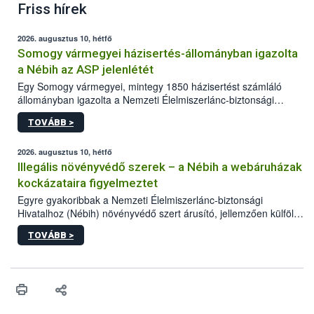
Friss hírek
2026. augusztus 10, hétfő
Somogy vármegyei házisertés-állományban igazolta
a Nébih az ASP jelenlétét
Egy Somogy vármegyei, mintegy 1850 házisertést számláló
állományban igazolta a Nemzeti Élelmiszerlánc-biztonsági
Hivatal (Nébih) laboratóriuma az afrikai sertéspestis (ASP) vírus
TOVÁBB >
jelenlétét. Az országos főállatorvos azonnal elrendelte a
szükséges járványügyi intézkedéseket a betegség további
terjedésének megakadályozása érdekében. A sertéstartók
2026. augusztus 10, hétfő
számára kiemelten fontos a járványvédelmi előírások szigorú
Illegális növényvédő szerek – a Nébih a webáruházak
betartása.
kockázataira figyelmeztet
Egyre gyakoribbak a Nemzeti Élelmiszerlánc-biztonsági
Hivatalhoz (Nébih) növényvédő szert árusító, jellemzően külföldi
honlapok kapcsán érkező bejelentések. Emellett az ilyen
TOVÁBB >
termékeket kínáló kéretlen online reklámok mennyisége is
számottevően megnövekedett az elmúlt időszakban. A Nébih
összegyűjtötte az illegális növényvédő szerek kapcsán
előforduló árulkodó jeleket, valamint a webáruházakból való
vásárlás kockázatait.