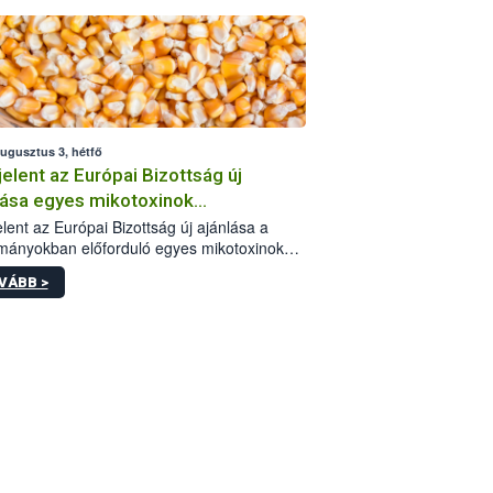
augusztus 3, hétfő
elent az Európai Bizottság új
lása egyes mikotoxinok
rmányokban való jelenlétéről
lent az Európai Bizottság új ajánlása a
mányokban előforduló egyes mikotoxinokkal
olatban. A dokumentum 2027-től új
VÁBB >
értékek alkalmazását írja elő, és a jelenleg
yos uniós ajánlások helyébe lép.