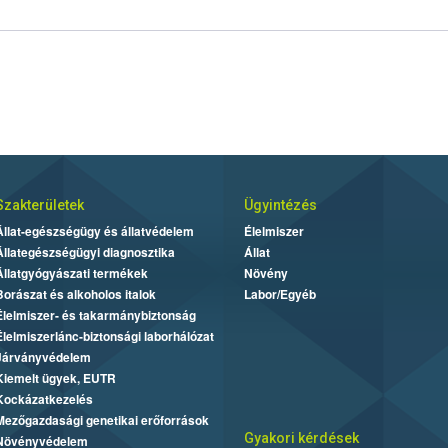
Szakterületek
Ügyintézés
Állat-egészségügy és állatvédelem
Élelmiszer
Állategészségügyi diagnosztika
Állat
Állatgyógyászati termékek
Növény
Borászat és alkoholos italok
Labor/Egyéb
Élelmiszer- és takarmánybiztonság
Élelmiszerlánc-biztonsági laborhálózat
Járványvédelem
Kiemelt ügyek, EUTR
Kockázatkezelés
Mezőgazdasági genetikai erőforrások
Gyakori kérdések
Növényvédelem