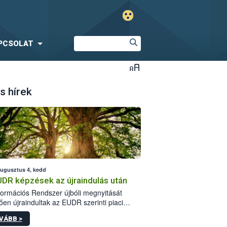
PCSOLAT
s hírek
augusztus 4, kedd
UDR képzések az újraindulás után
formációs Rendszer újbóli megnyitását
ően újraindultak az EUDR szerinti piaci
plőknek szóló online képzések.
VÁBB >