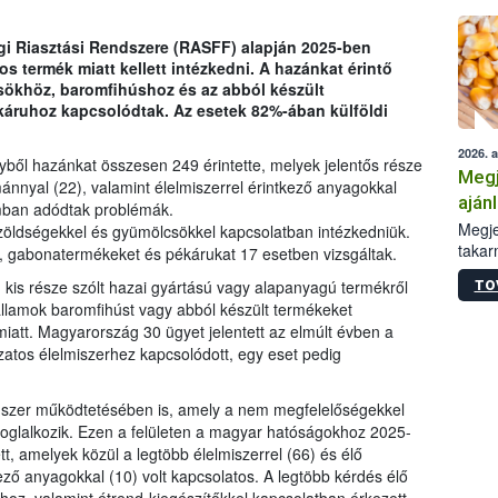
gi Riasztási Rendszere (RASFF) alapján 2025-ben
 termék miatt kellett intézkedni. A hazánkat érintő
ökhöz, baromfihúshoz és az abból készült
áruhoz kapcsolódtak. Az esetek 82%-ában külföldi
2026. 
ből hazánkat összesen 249 érintette, melyek jelentős része
Megj
ánnyal (22), valamint élelmiszerrel érintkező anyagokkal
aján
mban adódtak problémák.
taka
Megje
zöldségekkel és gyümölcsökkel kapcsolatban intézkedniük.
takar
2, gabonatermékeket és pékárukat 17 esetben vizsgáltak.
kapcs
kis része szólt hazai gyártású vagy alapanyagú termékről
TO
irány
llamok baromfihúst vagy abból készült termékeket
hatál
miatt. Magyarország 30 ügyet jelentett az elmúlt évben a
atos élelmiszerhez kapcsolódott, egy eset pedig
dszer működtetésében is, amely a nem megfelelőségekkel
 foglalkozik. Ezen a felületen a magyar hatóságokhoz 2025-
, amelyek közül a legtöbb élelmiszerrel (66) és élő
tkező anyagokkal (10) volt kapcsolatos. A legtöbb kérdés élő