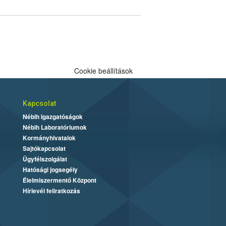
Cookie beállítások
Kapcsolat
Nébih Igazgatóságok
Nébih Laboratóriumok
Kormányhivatalok
Sajtókapcsolat
Ügyfélszolgálat
Hatósági jogsegély
Élelmiszermentő Központ
Hírlevél feliratkozás