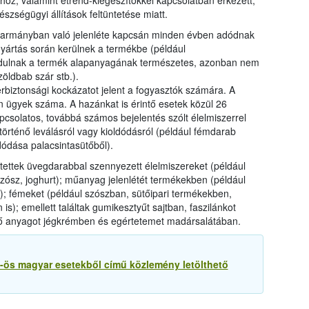
ához, valamint étrend-kiegészítőkkel kapcsolatban érkezett,
zségügyi állítások feltüntetése miatt.
akarmányban való jelenléte kapcsán minden évben adódnak
yártás során kerülnek a termékbe (például
dulnak a termék alapanyagának természetes, azonban nem
öldbab szár stb.).
rbiztonsági kockázatot jelent a fogyasztók számára. A
 ügyek száma. A hazánkat is érintő esetek közül 26
apcsolatos, továbbá számos bejelentés szólt élelmiszerrel
történő leválásról vagy kioldódásról (például fémdarab
ódása palacsintasütőből).
tettek üvegdarabbal szennyezett élelmiszereket (például
ósz, joghurt); műanyag jelenlétét termékekben (például
; fémeket (például szószban, sütőipari termékekben,
is); emellett találtak gumikesztyűt sajtban, faszilánkot
tő anyagot jégkrémben és egértetemet madársalátában.
5-ös magyar esetekből című közlemény letölthető