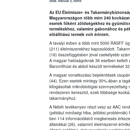
2026. február 2, hétfő
Az EU Élelmiszer- és Takarmánybiztonsá
Magyarországon több mint 240 kockázatos
esetek főként zöldségekhez és gyümölcs
termékekhez, valamint gabonához és pék
előállítású termék volt érintett.
A tavalyi évben a több mint 5000 RASFF ügy
(211) élelmiszerekhez kapcsolódott. Takarm
(16) összefüggésben jóval csekélyebb szá
A magyar hatóságoknak 36 esetben kellett 
Baromfihúst és abból készült termékeket 3
A magyar vonatkozású bejelentések csupán 
(44). Ezen esetek mintegy 30%-ában a tagá
kifogásoltak mikrobiológiai szennyezettség 
rendszeren keresztül, ezek többsége kockáz
takarmányhoz.
A Nébih tevékenyen részt vesz az AAC ren
(például minőségi hiba, jelölési problémák)
ben 114 információkérő megkeresés érkezett
állatokkal (26), valamint élelmiszerrel érin