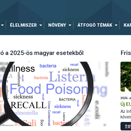
ÉLELMISZER
NÖVÉNY
ÁTFOGÓ TÉMÁK
KA
ló a 2025-ös magyar esetekből
Fris
2026. 
Új E
Az In
követ
szere
TO