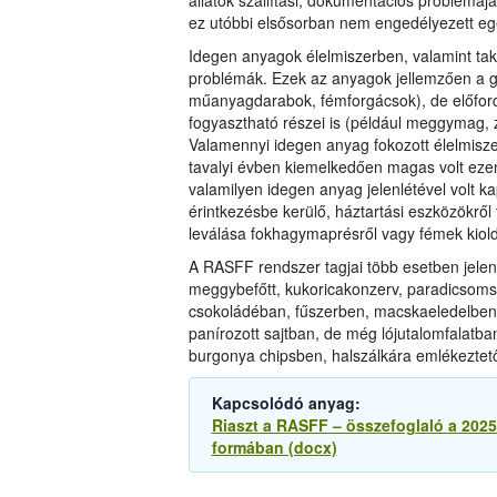
állatok szállítási, dokumentációs problémáj
ez utóbbi elsősorban nem engedélyezett egés
Idegen anyagok élelmiszerben, valamint t
problémák. Ezek az anyagok jellemzően a g
műanyagdarabok, fémforgácsok), de előfor
fogyasztható részei is (például meggymag, z
Valamennyi idegen anyag fokozott élelmisze
tavalyi évben kiemelkedően magas volt ezen
valamilyen idegen anyag jelenlétével volt k
érintkezésbe kerülő, háztartási eszközökről 
leválása fokhagymaprésről vagy fémek kiold
A RASFF rendszer tagjai több esetben jelen
meggybefőtt, kukoricakonzerv, paradicsomsz
csokoládéban, fűszerben, macskaeledelben)
panírozott sajtban, de még lójutalomfalatban 
burgonya chipsben, halszálkára emlékezte
Kapcsolódó anyag:
Riaszt a RASFF – összefoglaló a 202
formában (docx)