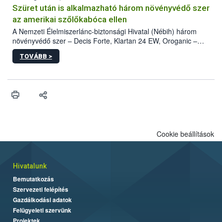
hatósággal is összehangolják a terjedés megállítása érdekében.
Szüret után is alkalmazható három növényvédő szer
az amerikai szőlőkabóca ellen
A Nemzeti Élelmiszerlánc-biztonsági Hivatal (Nébih) három
növényvédő szer – Decis Forte, Klartan 24 EW, Oroganic –
engedélyokiratát módosította, így azok a szüretet követően,
TOVÁBB >
egészen a vesszőérettség (BBCH 91) stádiumáig
felhasználhatóak a szőlőben. A kiterjesztések célja, hogy a korai
érésű szőlőkben is legyen lehetőség a károsító elleni további
védekezésre. Az Oroganic készítmény kis kiszerelésben kiskerti
felhasználók számára is elérhető és ökológiai termesztésben is
engedélyezett.
Cookie beállítások
Hivatalunk
Bemutatkozás
Szervezeti felépítés
Gazdálkodási adatok
Felügyeleti szervünk
Projektek