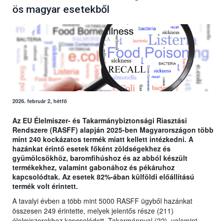
ös magyar esetekből
2026. február 2, hétfő
Az EU Élelmiszer- és Takarmánybiztonsági Riasztási
Rendszere (RASFF) alapján 2025-ben Magyarországon több
mint 240 kockázatos termék miatt kellett intézkedni. A
hazánkat érintő esetek főként zöldségekhez és
gyümölcsökhöz, baromfihúshoz és az abból készült
termékekhez, valamint gabonához és pékáruhoz
kapcsolódtak. Az esetek 82%-ában külföldi előállítású
termék volt érintett.
A tavalyi évben a több mint 5000 RASFF ügyből hazánkat
összesen 249 érintette, melyek jelentős része (211)
élelmiszerekhez kapcsolódott. Takarmánnyal (22), valamint