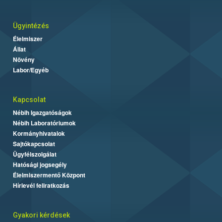
Ügyintézés
Élelmiszer
Állat
Növény
Labor/Egyéb
Kapcsolat
Nébih Igazgatóságok
Nébih Laboratóriumok
Kormányhivatalok
Sajtókapcsolat
Ügyfélszolgálat
Hatósági jogsegély
Élelmiszermentő Központ
Hírlevél feliratkozás
Gyakori kérdések