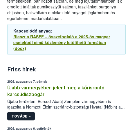
termékekben, panírozott sajtban, de még lójutalomfalatban is);
emellett találtak gumikesztyűt sajtban, faszilánkot burgonya
chipsben, halszálkára emlékeztető anyagot jégkrémben és
egértetemet madársalátában.
Kapcsolódó anyag:
Riaszt a RASFF – összefoglaló a 2025-ös magyar
esetekből című közlemény letölthető formában
(docx)
Friss hírek
2026. augusztus 7, péntek
Újabb vármegyében jelent meg a kőrisrontó
karcsúdíszbogár
Újabb területen, Borsod-Abaúj-Zemplén vármegyében is
igazolta a Nemzeti Élelmiszerlánc-biztonsági Hivatal (Nébih) a
kőrisrontó karcsúdíszbogár (Agrilus planipennis) jelenlétét. A
TOVÁBB >
kártevőt nem csak színcsapdában találták meg, de már fertőzött
fában is azonosították. A növényvédelmi szakemberek folytatják
az intenzív felderítést, emellett az intézkedéseket a szlovák
2026. augusztus 6, csütörtök