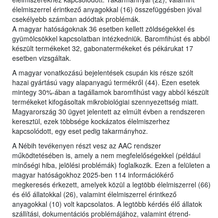
élelmiszerrel érintkező anyagokkal (16) összefüggésben jóval
csekélyebb számban adódtak problémák.
A magyar hatóságoknak 36 esetben kellett zöldségekkel és
gyümölcsökkel kapcsolatban intézkedniük. Baromfihúst és abból
készült termékeket 32, gabonatermékeket és pékárukat 17
esetben vizsgáltak.
A magyar vonatkozású bejelentések csupán kis része szólt
hazai gyártású vagy alapanyagú termékről (44). Ezen esetek
mintegy 30%-ában a tagállamok baromfihúst vagy abból készült
termékeket kifogásoltak mikrobiológiai szennyezettség miatt.
Magyarország 30 ügyet jelentett az elmúlt évben a rendszeren
keresztül, ezek többsége kockázatos élelmiszerhez
kapcsolódott, egy eset pedig takarmányhoz.
A Nébih tevékenyen részt vesz az AAC rendszer
működtetésében is, amely a nem megfelelőségekkel (például
minőségi hiba, jelölési problémák) foglalkozik. Ezen a felületen a
magyar hatóságokhoz 2025-ben 114 információkérő
megkeresés érkezett, amelyek közül a legtöbb élelmiszerrel (66)
és élő állatokkal (26), valamint élelmiszerrel érintkező
anyagokkal (10) volt kapcsolatos. A legtöbb kérdés élő állatok
szállítási, dokumentációs problémájához, valamint étrend-