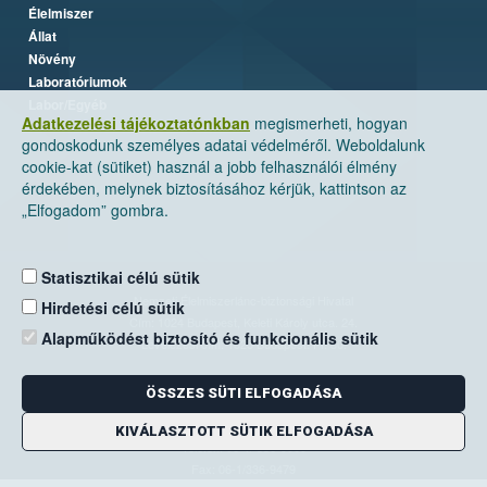
Élelmiszer
Állat
Növény
Laboratóriumok
Labor/Egyéb
Adatkezelési tájékoztatónkban
megismerheti, hogyan
gondoskodunk személyes adatai védelméről. Weboldalunk
cookie-kat (sütiket) használ a jobb felhasználói élmény
érdekében, melynek biztosításához kérjük, kattintson az
„Elfogadom” gombra.
Statisztikai célú sütik
Nemzeti Élelmiszerlánc-biztonsági Hivatal
Hirdetési célú sütik
Cím: 1024 Budapest, Keleti Károly utca. 24.
Alapműködést biztosító és funkcionális sütik
Levelezési cím: 1525 Budapest. Pf. 30.
ÖSSZES SÜTI ELFOGADÁSA
E-mail:
ugyfelszolgalat@nebih.gov.hu
Zöld szám: 06-80/263-244
KIVÁLASZTOTT SÜTIK ELFOGADÁSA
Telefon: 06-1/ 336-9000
Fax: 06-1/336-9479