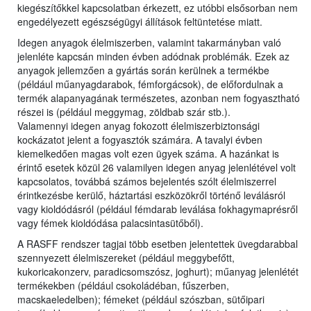
kiegészítőkkel kapcsolatban érkezett, ez utóbbi elsősorban nem
engedélyezett egészségügyi állítások feltüntetése miatt.
Idegen anyagok élelmiszerben, valamint takarmányban való
jelenléte kapcsán minden évben adódnak problémák. Ezek az
anyagok jellemzően a gyártás során kerülnek a termékbe
(például műanyagdarabok, fémforgácsok), de előfordulnak a
termék alapanyagának természetes, azonban nem fogyasztható
részei is (például meggymag, zöldbab szár stb.).
Valamennyi idegen anyag fokozott élelmiszerbiztonsági
kockázatot jelent a fogyasztók számára. A tavalyi évben
kiemelkedően magas volt ezen ügyek száma. A hazánkat is
érintő esetek közül 26 valamilyen idegen anyag jelenlétével volt
kapcsolatos, továbbá számos bejelentés szólt élelmiszerrel
érintkezésbe kerülő, háztartási eszközökről történő leválásról
vagy kioldódásról (például fémdarab leválása fokhagymaprésről
vagy fémek kioldódása palacsintasütőből).
A RASFF rendszer tagjai több esetben jelentettek üvegdarabbal
szennyezett élelmiszereket (például meggybefőtt,
kukoricakonzerv, paradicsomszósz, joghurt); műanyag jelenlétét
termékekben (például csokoládéban, fűszerben,
macskaeledelben); fémeket (például szószban, sütőipari