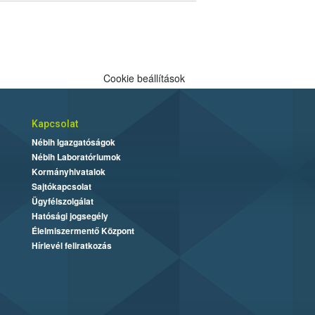
Cookie beállítások
Kapcsolat
Nébih Igazgatóságok
Nébih Laboratóriumok
Kormányhivatalok
Sajtókapcsolat
Ügyfélszolgálat
Hatósági jogsegély
Élelmiszermentő Központ
Hírlevél feliratkozás