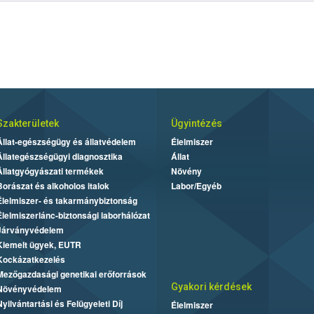
Szakterületek
Ügyintézés
Állat-egészségügy és állatvédelem
Élelmiszer
Állategészségügyi diagnosztika
Állat
Állatgyógyászati termékek
Növény
Borászat és alkoholos italok
Labor/Egyéb
Élelmiszer- és takarmánybiztonság
Élelmiszerlánc-biztonsági laborhálózat
Járványvédelem
Kiemelt ügyek, EUTR
Kockázatkezelés
Mezőgazdasági genetikai erőforrások
Gyakori kérdések
Növényvédelem
Nyilvántartási és Felügyeleti Díj
Élelmiszer