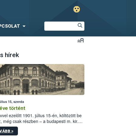
PCSOLAT
s hírek
úlius 15, szerda
éve történt
vvel ezelőtt 1901. július 15-én, költözött be
z, még csak részben – a budapesti m. kir.
i vetőmagvizsgáló állomás a Kis Rókus utca
VÁBB >
ám alatti, Czigler Győző által tervezett új