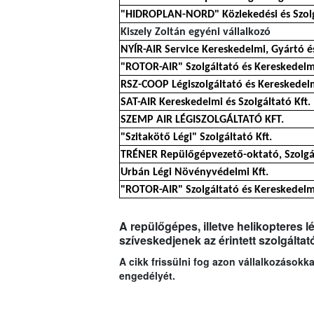
"HIDROPLAN-NORD" Közlekedési és Szolgá
Kiszely Zoltán egyéni vállalkozó
NYÍR-AIR Service Kereskedelmi, Gyártó és
"ROTOR-AIR" Szolgáltató és Kereskedelmi
RSZ-COOP Légiszolgáltató és Kereskedelm
SAT-AIR Kereskedelmi és Szolgáltató Kft.
SZEMP AIR LÉGISZOLGÁLTATÓ KFT.
"Szitakötő Légi" Szolgáltató Kft.
TRÉNER Repülőgépvezető-oktató, Szolgál
Urbán Légi Növényvédelmi Kft.
"ROTOR-AIR" Szolgáltató és Kereskedelmi
A repülőgépes, illetve helikopteres 
szíveskedjenek az érintett szolgáltat
A cikk frissülni fog azon vállalkozások
engedélyét.