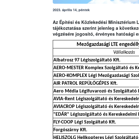
2023. április 14, péntek
Az Építési és Közlekedési Minisztérium 
tájékoztatása szerint jelenleg a követk
végzésére jogosító, érvényes hatósági e
Mezőgazdasági LTE engedélly
Vállalkozás
Albatrosz 97 Légiszolgáltató Kft.
AERO-MESTER Komplex Szolgáltató és Ke
AERO-KOMPLEX Légi Mezőgazdasági Szolg
AIR PATROL REPÜLŐGÉPES Kft.
Aero Média Légifuvarozó és Szolgáltató K
AVIA-Rent Légiszolgáltató és Kereskedelm
AVIACROP Légiszolgáltató és Kereskedelm
"EDÁR" Légiszolgáltató és Kereskedelmi 
FLY-COOP Légi Szolgáltató Kft.
Forgószárny Kft.
HELISZOLG Helikopteres Légi Szolgáltató 