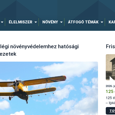
ÉLELMISZER
NÖVÉNY
ÁTFOGÓ TÉMÁK
KA
 légi növényvédelemhez hatósági
Fris
vezetek
2026. j
125 
125 é
– iga
állam
TO
15. sz