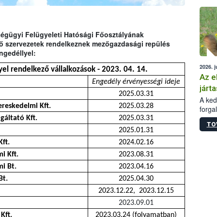
épüle
Légügyi Felügyeleti Hatósági Főosztályának
ező szervezetek rendelkeznek mezőgazdasági repülés
ngedéllyel:
2026. j
el rendelkező vállalkozások - 2023. 04. 14.
Az e
Engedély érvényességi ideje
járta
2025.03.31
A kedv
reskedelmi Kft.
2025.03.28
forga
Korm.
áltató Kft.
2025.03.31
TO
sérül
2025.01.31
felme
ft.
2024.02.16
veszé
Ezen 
i Kft.
2023.08.31
vonni
i Bt.
2023.04.16
jártas
Bt.
2025.04.30
2023.12.22, 2023.12.15
2023.09.01
Kft.
2023.03.24 (folyamatban)