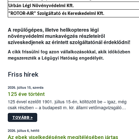
Urbán Légi Növényvédelmi Kft.
"ROTOR-AIR" Szolgáltató és Kereskedelmi Kft.
A repülőgépes, illetve helikopteres légi
növényvédelmi munkavégzés részleteiről
szíveskedjenek az érintett szolgáltatónál érdeklődni!
A cikk frissülni fog azon vállalkozásokkal, akik időközben
megszerezték a Légügyi Hatóság engedélyét.
Friss hírek
2026. július 15, szerda
125 éve történt
125 évvel ezelőtt 1901. július 15-én, költözött be – igaz, még
csak részben – a budapesti m. kir. állami vetőmagvizsgáló
állomás a Kis Rókus utca 15. szám alatti, Czigler Győző által
TOVÁBB >
tervezett új épületébe.
2026. július 6, hétfő
Az ebek viselkedésének megítélésében jártas