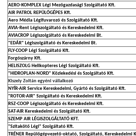
AERO-KOMPLEX Légi Mezőgazdasági Szolgáltató Kft.
AIR PATROL REPÜLŐGÉPES Kft.
Aero Média Légifuvarozó és Szolgáltató Kft.
AVIA-Rent Légiszolgáltató és Kereskedelmi Kft.
AVIACROP Légiszolgáltató és Kereskedelmi Bt.
"EDÁR" Légiszolgáltató és Kereskedelmi Bt.
FLY-COOP Légi Szolgáltató Kft.
Forgószárny Kft.
HELISZOLG Helikopteres Légi Szolgáltató Kft.
"HIDROPLAN-NORD" Közlekedési és Szolgáltató Kft.
Kiszely Zoltán egyéni vállalkozó
NYÍR-AIR Service Kereskedelmi, Gyártó és Szolgáltató Kft.
"ROTOR-AIR" Szolgáltató és Kereskedelmi Kft.
RSZ-COOP Légiszolgáltató és Kereskedelmi Kft.
SAT-AIR Kereskedelmi és Szolgáltató Kft.
SZEMP AIR LÉGISZOLGÁLTATÓ KFT.
"Szitakötő Légi" Szolgáltató Kft.
TRÉNER Repülőgépvezető-oktató, Szolgáltató, Kereskedelmi K