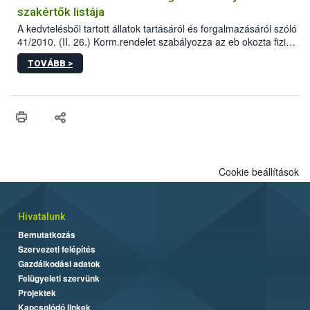
szakértők listája
A kedvtelésből tartott állatok tartásáról és forgalmazásáról szóló
41/2010. (II. 26.) Korm.rendelet szabályozza az eb okozta fizikai
sérülés, illetve ennek veszélye keletkezésekor felmerülő
TOVÁBB >
hatósági feladatokat, valamint a veszélyes eb tartását és annak
engedélyezését. Ezen eljárások során szükség esetén be kell
vonni az ebek viselkedésének megítélésében jártas szakértőt.
Cookie beállítások
Hivatalunk
Bemutatkozás
Szervezeti felépítés
Gazdálkodási adatok
Felügyeleti szervünk
Projektek
Kapcsolódó linkek