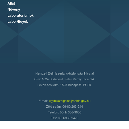
Állat
Növény
Laboratóriumok
Labor/Egyéb
Nemzeti Élelmiszerlánc-biztonsági Hivatal
Cím: 1024 Budapest, Keleti Károly utca. 24.
Levelezési cím: 1525 Budapest. Pf. 30.
E-mail:
ugyfelszolgalat@nebih.gov.hu
Zöld szám: 06-80/263-244
Telefon: 06-1/ 336-9000
Fax: 06-1/336-9479