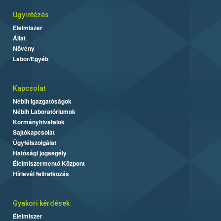
Ügyintézés
Élelmiszer
Állat
Növény
Labor/Egyéb
Kapcsolat
Nébih Igazgatóságok
Nébih Laboratóriumok
Kormányhivatalok
Sajtókapcsolat
Ügyfélszolgálat
Hatósági jogsegély
Élelmiszermentő Központ
Hírlevél feliratkozás
Gyakori kérdések
Élelmiszer