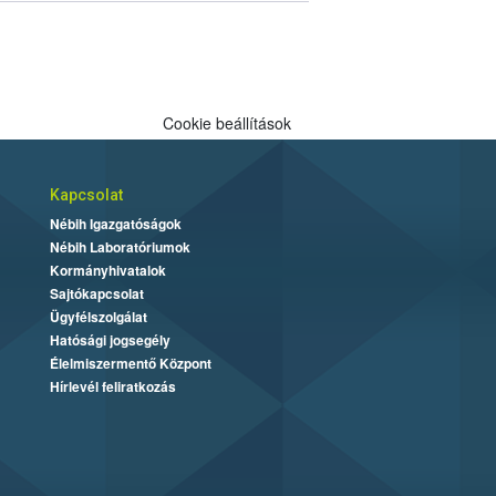
Cookie beállítások
Kapcsolat
Nébih Igazgatóságok
Nébih Laboratóriumok
Kormányhivatalok
Sajtókapcsolat
Ügyfélszolgálat
Hatósági jogsegély
Élelmiszermentő Központ
Hírlevél feliratkozás