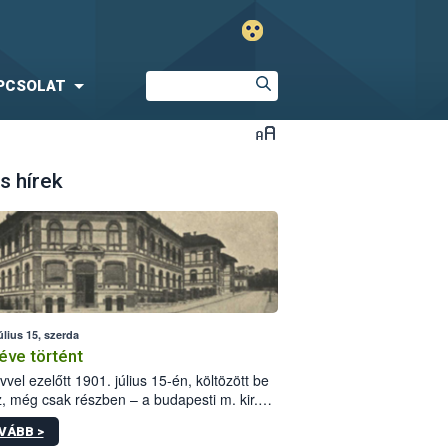
PCSOLAT
s hírek
úlius 15, szerda
éve történt
vvel ezelőtt 1901. július 15-én, költözött be
z, még csak részben – a budapesti m. kir.
i vetőmagvizsgáló állomás a Kis Rókus utca
VÁBB >
ám alatti, Czigler Győző által tervezett új