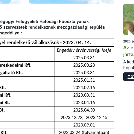
épüle
Légügyi Felügyeleti Hatósági Főosztályának
ező szervezetek rendelkeznek mezőgazdasági repülés
ngedéllyel:
2026. j
el rendelkező vállalkozások - 2023. 04. 14.
Az e
Engedély érvényességi ideje
járta
2025.03.31
A kedv
reskedelmi Kft.
2025.03.28
forga
Korm.
áltató Kft.
2025.03.31
TO
sérül
2025.01.31
felme
ft.
2024.02.16
veszé
Ezen 
i Kft.
2023.08.31
vonni
i Bt.
2023.04.16
jártas
Bt.
2025.04.30
2023.12.22, 2023.12.15
2023.09.01
Kft.
2023.03.24 (folyamatban)