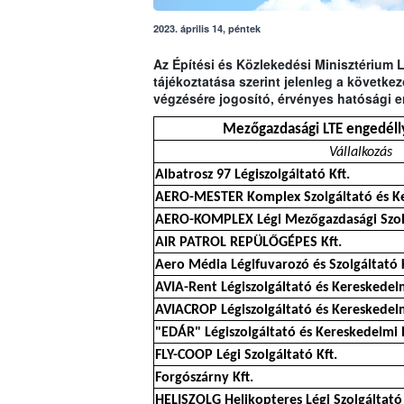
2023. április 14, péntek
Az Építési és Közlekedési Minisztérium 
tájékoztatása szerint jelenleg a követk
végzésére jogosító, érvényes hatósági e
Mezőgazdasági LTE engedélly
Vállalkozás
Albatrosz 97 Légiszolgáltató Kft.
AERO-MESTER Komplex Szolgáltató és Ke
AERO-KOMPLEX Légi Mezőgazdasági Szolg
AIR PATROL REPÜLŐGÉPES Kft.
Aero Média Légifuvarozó és Szolgáltató K
AVIA-Rent Légiszolgáltató és Kereskedelm
AVIACROP Légiszolgáltató és Kereskedelm
"EDÁR" Légiszolgáltató és Kereskedelmi 
FLY-COOP Légi Szolgáltató Kft.
Forgószárny Kft.
HELISZOLG Helikopteres Légi Szolgáltató 