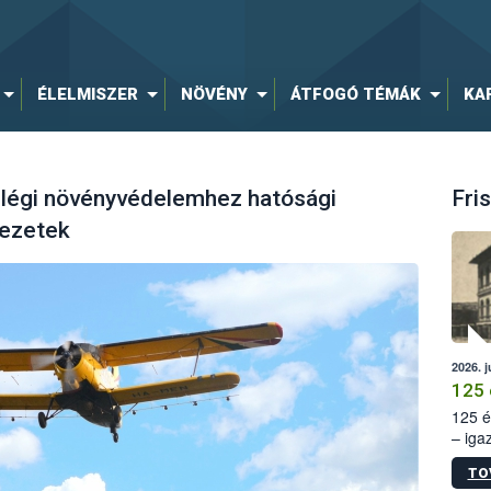
ÉLELMISZER
NÖVÉNY
ÁTFOGÓ TÉMÁK
KA
 légi növényvédelemhez hatósági
Fris
vezetek
2026. j
125 
125 é
– iga
állam
TO
15. sz