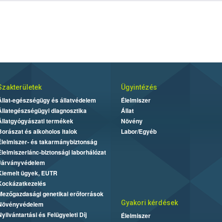
Szakterületek
Ügyintézés
Állat-egészségügy és állatvédelem
Élelmiszer
Állategészségügyi diagnosztika
Állat
Állatgyógyászati termékek
Növény
Borászat és alkoholos italok
Labor/Egyéb
Élelmiszer- és takarmánybiztonság
Élelmiszerlánc-biztonsági laborhálózat
Járványvédelem
Kiemelt ügyek, EUTR
Kockázatkezelés
Mezőgazdasági genetikai erőforrások
Gyakori kérdések
Növényvédelem
Nyilvántartási és Felügyeleti Díj
Élelmiszer