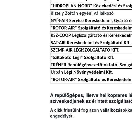
"HIDROPLAN-NORD" Közlekedési és Szolgá
Kiszely Zoltán egyéni vállalkozó
NYÍR-AIR Service Kereskedelmi, Gyártó és
"ROTOR-AIR" Szolgáltató és Kereskedelmi
RSZ-COOP Légiszolgáltató és Kereskedelm
SAT-AIR Kereskedelmi és Szolgáltató Kft.
SZEMP AIR LÉGISZOLGÁLTATÓ KFT.
"Szitakötő Légi" Szolgáltató Kft.
TRÉNER Repülőgépvezető-oktató, Szolgál
Urbán Légi Növényvédelmi Kft.
"ROTOR-AIR" Szolgáltató és Kereskedelmi
A repülőgépes, illetve helikopteres 
szíveskedjenek az érintett szolgáltat
A cikk frissülni fog azon vállalkozások
engedélyét.