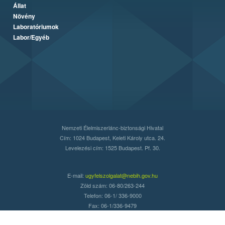
Állat
Növény
Laboratóriumok
Labor/Egyéb
Nemzeti Élelmiszerlánc-biztonsági Hivatal
Cím: 1024 Budapest, Keleti Károly utca. 24.
Levelezési cím: 1525 Budapest. Pf. 30.
E-mail:
ugyfelszolgalat@nebih.gov.hu
Zöld szám: 06-80/263-244
Telefon: 06-1/ 336-9000
Fax: 06-1/336-9479