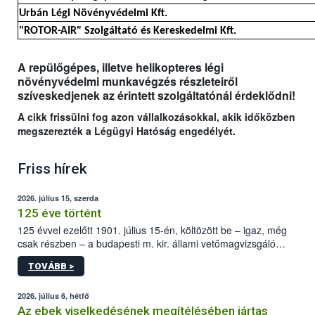
Urbán Légi Növényvédelmi Kft.
"ROTOR-AIR" Szolgáltató és Kereskedelmi Kft.
A repülőgépes, illetve helikopteres légi
növényvédelmi munkavégzés részleteiről
szíveskedjenek az érintett szolgáltatónál érdeklődni!
A cikk frissülni fog azon vállalkozásokkal, akik időközben
megszerezték a Légügyi Hatóság engedélyét.
Friss hírek
2026. július 15, szerda
125 éve történt
125 évvel ezelőtt 1901. július 15-én, költözött be – igaz, még
csak részben – a budapesti m. kir. állami vetőmagvizsgáló
állomás a Kis Rókus utca 15. szám alatti, Czigler Győző által
TOVÁBB >
tervezett új épületébe.
2026. július 6, hétfő
Az ebek viselkedésének megítélésében jártas