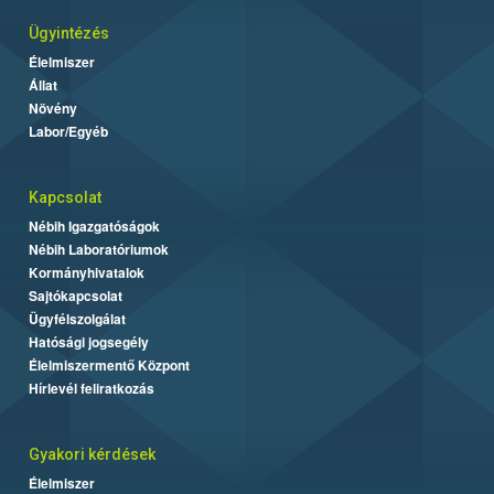
Ügyintézés
Élelmiszer
Állat
Növény
Labor/Egyéb
Kapcsolat
Nébih Igazgatóságok
Nébih Laboratóriumok
Kormányhivatalok
Sajtókapcsolat
Ügyfélszolgálat
Hatósági jogsegély
Élelmiszermentő Központ
Hírlevél feliratkozás
Gyakori kérdések
Élelmiszer