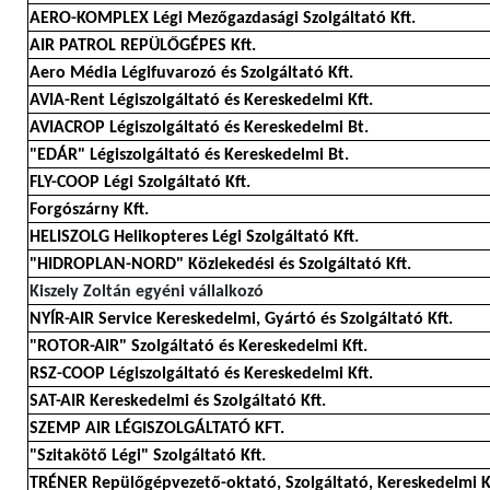
AERO-KOMPLEX Légi Mezőgazdasági Szolgáltató Kft.
AIR PATROL REPÜLŐGÉPES Kft.
Aero Média Légifuvarozó és Szolgáltató Kft.
AVIA-Rent Légiszolgáltató és Kereskedelmi Kft.
AVIACROP Légiszolgáltató és Kereskedelmi Bt.
"EDÁR" Légiszolgáltató és Kereskedelmi Bt.
FLY-COOP Légi Szolgáltató Kft.
Forgószárny Kft.
HELISZOLG Helikopteres Légi Szolgáltató Kft.
"HIDROPLAN-NORD" Közlekedési és Szolgáltató Kft.
Kiszely Zoltán egyéni vállalkozó
NYÍR-AIR Service Kereskedelmi, Gyártó és Szolgáltató Kft.
"ROTOR-AIR" Szolgáltató és Kereskedelmi Kft.
RSZ-COOP Légiszolgáltató és Kereskedelmi Kft.
SAT-AIR Kereskedelmi és Szolgáltató Kft.
SZEMP AIR LÉGISZOLGÁLTATÓ KFT.
"Szitakötő Légi" Szolgáltató Kft.
TRÉNER Repülőgépvezető-oktató, Szolgáltató, Kereskedelmi K