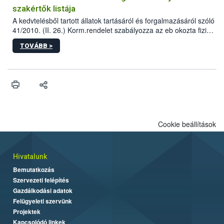
szakértők listája
A kedvtelésből tartott állatok tartásáról és forgalmazásáról szóló
41/2010. (II. 26.) Korm.rendelet szabályozza az eb okozta fizikai
sérülés, illetve ennek veszélye keletkezésekor felmerülő
TOVÁBB >
hatósági feladatokat, valamint a veszélyes eb tartását és annak
engedélyezését. Ezen eljárások során szükség esetén be kell
vonni az ebek viselkedésének megítélésében jártas szakértőt.
Cookie beállítások
Hivatalunk
Bemutatkozás
Szervezeti felépítés
Gazdálkodási adatok
Felügyeleti szervünk
Projektek
Kapcsolódó linkek