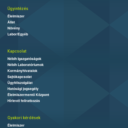
Ügyintézés
Élelmiszer
Állat
Növény
Labor/Egyéb
Kapcsolat
Nébih Igazgatóságok
Nébih Laboratóriumok
Kormányhivatalok
Sajtókapcsolat
Ügyfélszolgálat
Hatósági jogsegély
Élelmiszermentő Központ
Hírlevél feliratkozás
Gyakori kérdések
Élelmiszer