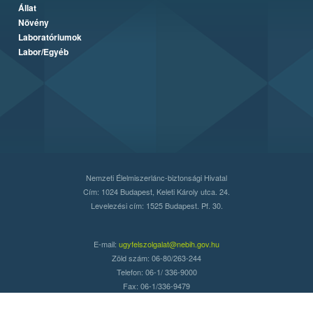
Állat
Növény
Laboratóriumok
Labor/Egyéb
Nemzeti Élelmiszerlánc-biztonsági Hivatal
Cím: 1024 Budapest, Keleti Károly utca. 24.
Levelezési cím: 1525 Budapest. Pf. 30.
E-mail:
ugyfelszolgalat@nebih.gov.hu
Zöld szám: 06-80/263-244
Telefon: 06-1/ 336-9000
Fax: 06-1/336-9479