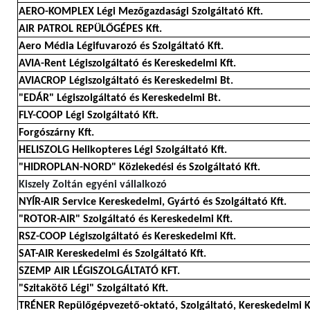
AERO-KOMPLEX Légi Mezőgazdasági Szolgáltató Kft.
AIR PATROL REPÜLŐGÉPES Kft.
Aero Média Légifuvarozó és Szolgáltató Kft.
AVIA-Rent Légiszolgáltató és Kereskedelmi Kft.
AVIACROP Légiszolgáltató és Kereskedelmi Bt.
"EDÁR" Légiszolgáltató és Kereskedelmi Bt.
FLY-COOP Légi Szolgáltató Kft.
Forgószárny Kft.
HELISZOLG Helikopteres Légi Szolgáltató Kft.
"HIDROPLAN-NORD" Közlekedési és Szolgáltató Kft.
Kiszely Zoltán egyéni vállalkozó
NYÍR-AIR Service Kereskedelmi, Gyártó és Szolgáltató Kft.
"ROTOR-AIR" Szolgáltató és Kereskedelmi Kft.
RSZ-COOP Légiszolgáltató és Kereskedelmi Kft.
SAT-AIR Kereskedelmi és Szolgáltató Kft.
SZEMP AIR LÉGISZOLGÁLTATÓ KFT.
"Szitakötő Légi" Szolgáltató Kft.
TRÉNER Repülőgépvezető-oktató, Szolgáltató, Kereskedelmi K