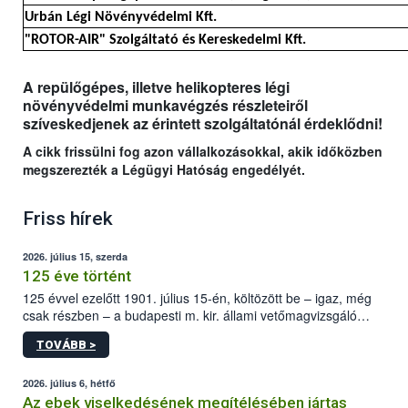
Urbán Légi Növényvédelmi Kft.
"ROTOR-AIR" Szolgáltató és Kereskedelmi Kft.
A repülőgépes, illetve helikopteres légi
növényvédelmi munkavégzés részleteiről
szíveskedjenek az érintett szolgáltatónál érdeklődni!
A cikk frissülni fog azon vállalkozásokkal, akik időközben
megszerezték a Légügyi Hatóság engedélyét.
Friss hírek
2026. július 15, szerda
125 éve történt
125 évvel ezelőtt 1901. július 15-én, költözött be – igaz, még
csak részben – a budapesti m. kir. állami vetőmagvizsgáló
állomás a Kis Rókus utca 15. szám alatti, Czigler Győző által
TOVÁBB >
tervezett új épületébe.
2026. július 6, hétfő
Az ebek viselkedésének megítélésében jártas