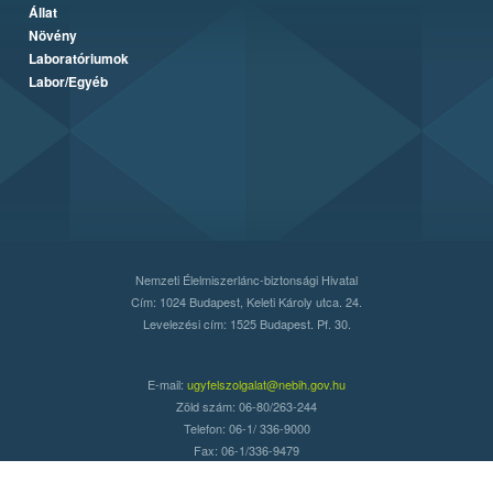
Állat
Növény
Laboratóriumok
Labor/Egyéb
Nemzeti Élelmiszerlánc-biztonsági Hivatal
Cím: 1024 Budapest, Keleti Károly utca. 24.
Levelezési cím: 1525 Budapest. Pf. 30.
E-mail:
ugyfelszolgalat@nebih.gov.hu
Zöld szám: 06-80/263-244
Telefon: 06-1/ 336-9000
Fax: 06-1/336-9479