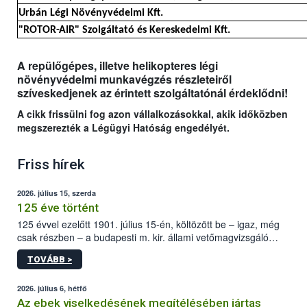
Urbán Légi Növényvédelmi Kft.
"ROTOR-AIR" Szolgáltató és Kereskedelmi Kft.
A repülőgépes, illetve helikopteres légi
növényvédelmi munkavégzés részleteiről
szíveskedjenek az érintett szolgáltatónál érdeklődni!
A cikk frissülni fog azon vállalkozásokkal, akik időközben
megszerezték a Légügyi Hatóság engedélyét.
Friss hírek
2026. július 15, szerda
125 éve történt
125 évvel ezelőtt 1901. július 15-én, költözött be – igaz, még
csak részben – a budapesti m. kir. állami vetőmagvizsgáló
állomás a Kis Rókus utca 15. szám alatti, Czigler Győző által
TOVÁBB >
tervezett új épületébe.
2026. július 6, hétfő
Az ebek viselkedésének megítélésében jártas