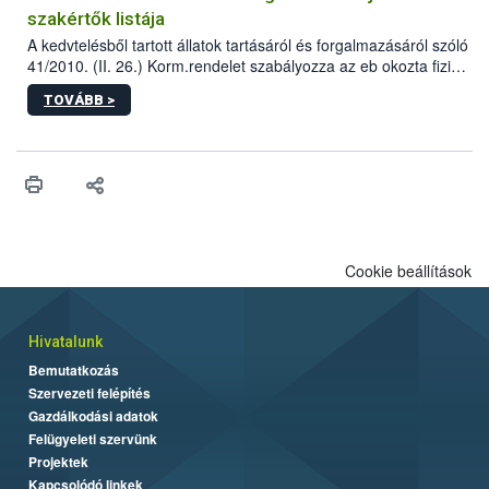
szakértők listája
A kedvtelésből tartott állatok tartásáról és forgalmazásáról szóló
41/2010. (II. 26.) Korm.rendelet szabályozza az eb okozta fizikai
sérülés, illetve ennek veszélye keletkezésekor felmerülő
TOVÁBB >
hatósági feladatokat, valamint a veszélyes eb tartását és annak
engedélyezését. Ezen eljárások során szükség esetén be kell
vonni az ebek viselkedésének megítélésében jártas szakértőt.
Cookie beállítások
Hivatalunk
Bemutatkozás
Szervezeti felépítés
Gazdálkodási adatok
Felügyeleti szervünk
Projektek
Kapcsolódó linkek