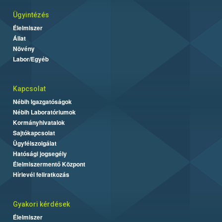
Ügyintézés
Élelmiszer
Állat
Növény
Labor/Egyéb
Kapcsolat
Nébih Igazgatóságok
Nébih Laboratóriumok
Kormányhivatalok
Sajtókapcsolat
Ügyfélszolgálat
Hatósági jogsegély
Élelmiszermentő Központ
Hírlevél feliratkozás
Gyakori kérdések
Élelmiszer