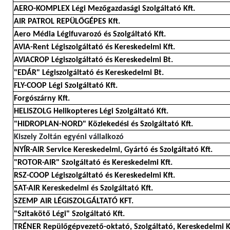
AERO-KOMPLEX Légi Mezőgazdasági Szolgáltató Kft.
AIR PATROL REPÜLŐGÉPES Kft.
Aero Média Légifuvarozó és Szolgáltató Kft.
AVIA-Rent Légiszolgáltató és Kereskedelmi Kft.
AVIACROP Légiszolgáltató és Kereskedelmi Bt.
"EDÁR" Légiszolgáltató és Kereskedelmi Bt.
FLY-COOP Légi Szolgáltató Kft.
Forgószárny Kft.
HELISZOLG Helikopteres Légi Szolgáltató Kft.
"HIDROPLAN-NORD" Közlekedési és Szolgáltató Kft.
Kiszely Zoltán egyéni vállalkozó
NYÍR-AIR Service Kereskedelmi, Gyártó és Szolgáltató Kft.
"ROTOR-AIR" Szolgáltató és Kereskedelmi Kft.
RSZ-COOP Légiszolgáltató és Kereskedelmi Kft.
SAT-AIR Kereskedelmi és Szolgáltató Kft.
SZEMP AIR LÉGISZOLGÁLTATÓ KFT.
"Szitakötő Légi" Szolgáltató Kft.
TRÉNER Repülőgépvezető-oktató, Szolgáltató, Kereskedelmi K