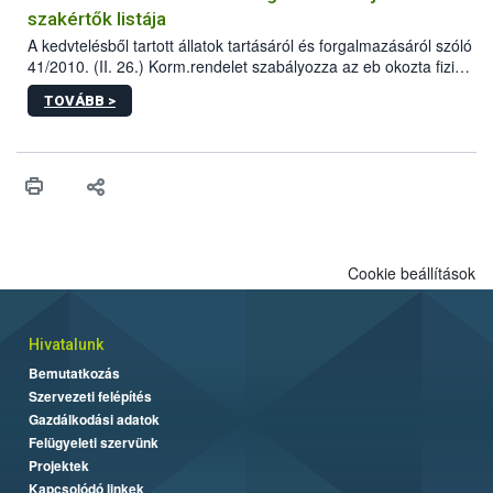
szakértők listája
A kedvtelésből tartott állatok tartásáról és forgalmazásáról szóló
41/2010. (II. 26.) Korm.rendelet szabályozza az eb okozta fizikai
sérülés, illetve ennek veszélye keletkezésekor felmerülő
TOVÁBB >
hatósági feladatokat, valamint a veszélyes eb tartását és annak
engedélyezését. Ezen eljárások során szükség esetén be kell
vonni az ebek viselkedésének megítélésében jártas szakértőt.
Cookie beállítások
Hivatalunk
Bemutatkozás
Szervezeti felépítés
Gazdálkodási adatok
Felügyeleti szervünk
Projektek
Kapcsolódó linkek