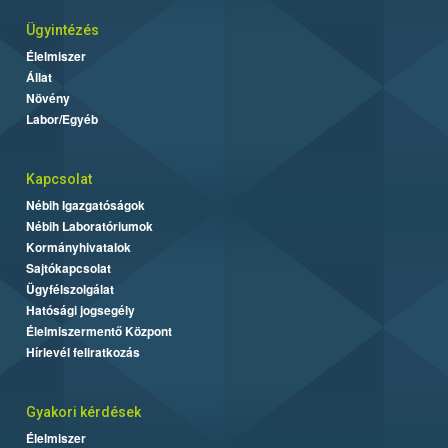
Ügyintézés
Élelmiszer
Állat
Növény
Labor/Egyéb
Kapcsolat
Nébih Igazgatóságok
Nébih Laboratóriumok
Kormányhivatalok
Sajtókapcsolat
Ügyfélszolgálat
Hatósági jogsegély
Élelmiszermentő Központ
Hírlevél feliratkozás
Gyakori kérdések
Élelmiszer