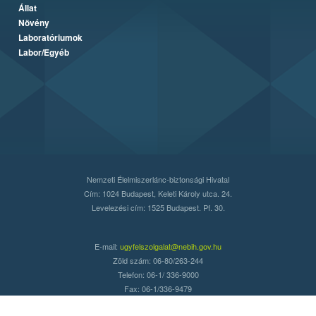
Állat
Növény
Laboratóriumok
Labor/Egyéb
Nemzeti Élelmiszerlánc-biztonsági Hivatal
Cím: 1024 Budapest, Keleti Károly utca. 24.
Levelezési cím: 1525 Budapest. Pf. 30.
E-mail:
ugyfelszolgalat@nebih.gov.hu
Zöld szám: 06-80/263-244
Telefon: 06-1/ 336-9000
Fax: 06-1/336-9479