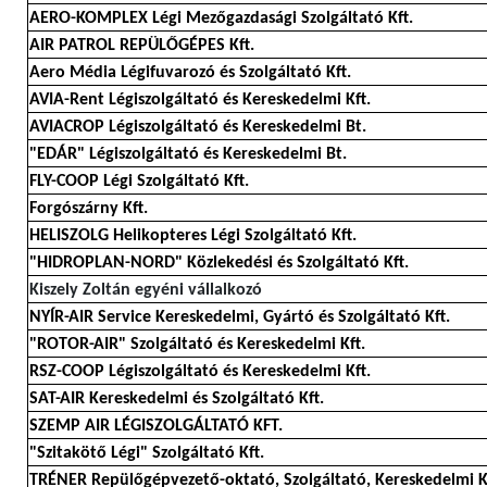
AERO-KOMPLEX Légi Mezőgazdasági Szolgáltató Kft.
AIR PATROL REPÜLŐGÉPES Kft.
Aero Média Légifuvarozó és Szolgáltató Kft.
AVIA-Rent Légiszolgáltató és Kereskedelmi Kft.
AVIACROP Légiszolgáltató és Kereskedelmi Bt.
"EDÁR" Légiszolgáltató és Kereskedelmi Bt.
FLY-COOP Légi Szolgáltató Kft.
Forgószárny Kft.
HELISZOLG Helikopteres Légi Szolgáltató Kft.
"HIDROPLAN-NORD" Közlekedési és Szolgáltató Kft.
Kiszely Zoltán egyéni vállalkozó
NYÍR-AIR Service Kereskedelmi, Gyártó és Szolgáltató Kft.
"ROTOR-AIR" Szolgáltató és Kereskedelmi Kft.
RSZ-COOP Légiszolgáltató és Kereskedelmi Kft.
SAT-AIR Kereskedelmi és Szolgáltató Kft.
SZEMP AIR LÉGISZOLGÁLTATÓ KFT.
"Szitakötő Légi" Szolgáltató Kft.
TRÉNER Repülőgépvezető-oktató, Szolgáltató, Kereskedelmi K