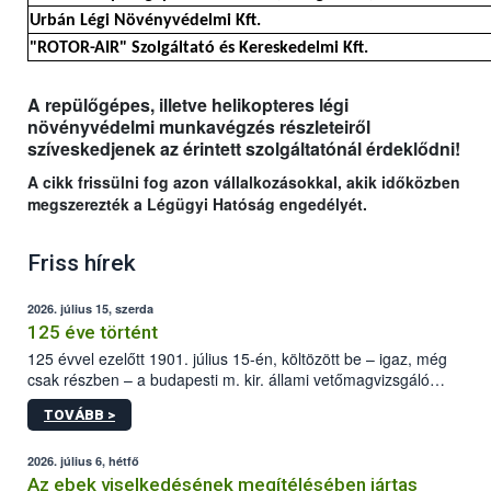
Urbán Légi Növényvédelmi Kft.
"ROTOR-AIR" Szolgáltató és Kereskedelmi Kft.
A repülőgépes, illetve helikopteres légi
növényvédelmi munkavégzés részleteiről
szíveskedjenek az érintett szolgáltatónál érdeklődni!
A cikk frissülni fog azon vállalkozásokkal, akik időközben
megszerezték a Légügyi Hatóság engedélyét.
Friss hírek
2026. július 15, szerda
125 éve történt
125 évvel ezelőtt 1901. július 15-én, költözött be – igaz, még
csak részben – a budapesti m. kir. állami vetőmagvizsgáló
állomás a Kis Rókus utca 15. szám alatti, Czigler Győző által
TOVÁBB >
tervezett új épületébe.
2026. július 6, hétfő
Az ebek viselkedésének megítélésében jártas