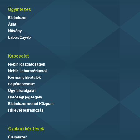
Ügyintézés
Élelmiszer
Állat
Növény
Labor/Egyéb
Kapcsolat
Nébih Igazgatóságok
Nébih Laboratóriumok
Kormányhivatalok
Sajtókapcsolat
Ügyfélszolgálat
Hatósági jogsegély
Élelmiszermentő Központ
Hírlevél feliratkozás
Gyakori kérdések
Élelmiszer