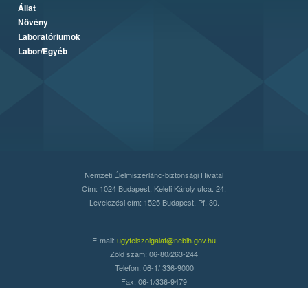
Állat
Növény
Laboratóriumok
Labor/Egyéb
Nemzeti Élelmiszerlánc-biztonsági Hivatal
Cím: 1024 Budapest, Keleti Károly utca. 24.
Levelezési cím: 1525 Budapest. Pf. 30.
E-mail:
ugyfelszolgalat@nebih.gov.hu
Zöld szám: 06-80/263-244
Telefon: 06-1/ 336-9000
Fax: 06-1/336-9479