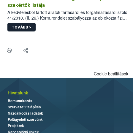
szakértők listája
A kedvtelésből tartott állatok tartásáról és forgalmazásáról szóló
41/2010. (II. 26.) Korm.rendelet szabályozza az eb okozta fizikai
sérülés, illetve ennek veszélye keletkezésekor felmerülő
TOVÁBB >
hatósági feladatokat, valamint a veszélyes eb tartását és annak
engedélyezését. Ezen eljárások során szükség esetén be kell
vonni az ebek viselkedésének megítélésében jártas szakértőt.
Cookie beállítások
Hivatalunk
Bemutatkozás
Szervezeti felépítés
Gazdálkodási adatok
Felügyeleti szervünk
Projektek
Kapcsolódó linkek