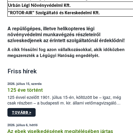
Urbán Légi Növényvédelmi Kft.
"ROTOR-AIR" Szolgáltató és Kereskedelmi Kft.
A repülőgépes, illetve helikopteres légi
növényvédelmi munkavégzés részleteiről
szíveskedjenek az érintett szolgáltatónál érdeklődni!
A cikk frissülni fog azon vállalkozásokkal, akik időközben
megszerezték a Légügyi Hatóság engedélyét.
Friss hírek
2026. július 15, szerda
125 éve történt
125 évvel ezelőtt 1901. július 15-én, költözött be – igaz, még
csak részben – a budapesti m. kir. állami vetőmagvizsgáló
állomás a Kis Rókus utca 15. szám alatti, Czigler Győző által
TOVÁBB >
tervezett új épületébe.
2026. július 6, hétfő
Az ebek viselkedésének megítélésében jártas