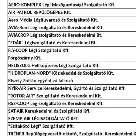
AERO-KOMPLEX Légi Mezőgazdasági Szolgáltató Kft.
AIR PATROL REPÜLŐGÉPES Kft.
Aero Média Légifuvarozó és Szolgáltató Kft.
AVIA-Rent Légiszolgáltató és Kereskedelmi Kft.
AVIACROP Légiszolgáltató és Kereskedelmi Bt.
"EDÁR" Légiszolgáltató és Kereskedelmi Bt.
FLY-COOP Légi Szolgáltató Kft.
Forgószárny Kft.
HELISZOLG Helikopteres Légi Szolgáltató Kft.
"HIDROPLAN-NORD" Közlekedési és Szolgáltató Kft.
Kiszely Zoltán egyéni vállalkozó
NYÍR-AIR Service Kereskedelmi, Gyártó és Szolgáltató Kft.
"ROTOR-AIR" Szolgáltató és Kereskedelmi Kft.
RSZ-COOP Légiszolgáltató és Kereskedelmi Kft.
SAT-AIR Kereskedelmi és Szolgáltató Kft.
SZEMP AIR LÉGISZOLGÁLTATÓ KFT.
"Szitakötő Légi" Szolgáltató Kft.
TRÉNER Repülőgépvezető-oktató, Szolgáltató, Kereskedelmi K