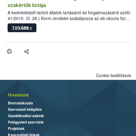
szakértők listája
A kedvtelésből tartott állatok tartásáról és forgalmazásáról szóló
41/2010. (II. 26.) Korm.rendelet szabályozza az eb okozta fizikai
sérülés, illetve ennek veszélye keletkezésekor felmerülő
TOVÁBB >
hatósági feladatokat, valamint a veszélyes eb tartását és annak
engedélyezését. Ezen eljárások során szükség esetén be kell
vonni az ebek viselkedésének megítélésében jártas szakértőt.
Cookie beállítások
Hivatalunk
Bemutatkozás
Szervezeti felépítés
Gazdálkodási adatok
Felügyeleti szervünk
Projektek
Kapcsolódó linkek