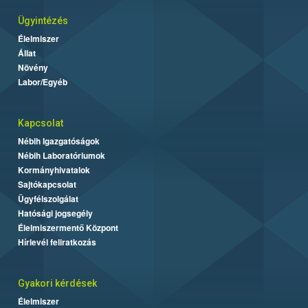
Ügyintézés
Élelmiszer
Állat
Növény
Labor/Egyéb
Kapcsolat
Nébih Igazgatóságok
Nébih Laboratóriumok
Kormányhivatalok
Sajtókapcsolat
Ügyfélszolgálat
Hatósági jogsegély
Élelmiszermentő Központ
Hírlevél feliratkozás
Gyakori kérdések
Élelmiszer