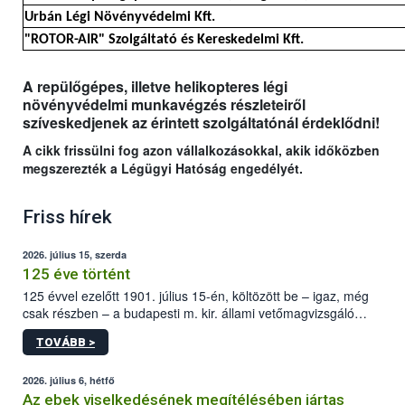
Urbán Légi Növényvédelmi Kft.
"ROTOR-AIR" Szolgáltató és Kereskedelmi Kft.
A repülőgépes, illetve helikopteres légi
növényvédelmi munkavégzés részleteiről
szíveskedjenek az érintett szolgáltatónál érdeklődni!
A cikk frissülni fog azon vállalkozásokkal, akik időközben
megszerezték a Légügyi Hatóság engedélyét.
Friss hírek
2026. július 15, szerda
125 éve történt
125 évvel ezelőtt 1901. július 15-én, költözött be – igaz, még
csak részben – a budapesti m. kir. állami vetőmagvizsgáló
állomás a Kis Rókus utca 15. szám alatti, Czigler Győző által
TOVÁBB >
tervezett új épületébe.
2026. július 6, hétfő
Az ebek viselkedésének megítélésében jártas