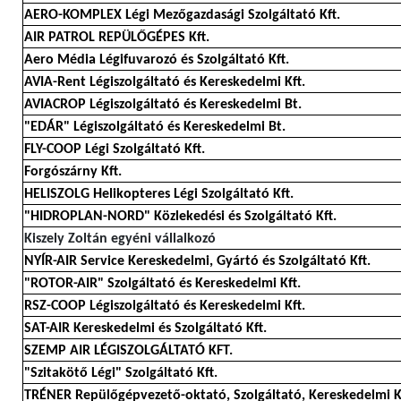
AERO-KOMPLEX Légi Mezőgazdasági Szolgáltató Kft.
AIR PATROL REPÜLŐGÉPES Kft.
Aero Média Légifuvarozó és Szolgáltató Kft.
AVIA-Rent Légiszolgáltató és Kereskedelmi Kft.
AVIACROP Légiszolgáltató és Kereskedelmi Bt.
"EDÁR" Légiszolgáltató és Kereskedelmi Bt.
FLY-COOP Légi Szolgáltató Kft.
Forgószárny Kft.
HELISZOLG Helikopteres Légi Szolgáltató Kft.
"HIDROPLAN-NORD" Közlekedési és Szolgáltató Kft.
Kiszely Zoltán egyéni vállalkozó
NYÍR-AIR Service Kereskedelmi, Gyártó és Szolgáltató Kft.
"ROTOR-AIR" Szolgáltató és Kereskedelmi Kft.
RSZ-COOP Légiszolgáltató és Kereskedelmi Kft.
SAT-AIR Kereskedelmi és Szolgáltató Kft.
SZEMP AIR LÉGISZOLGÁLTATÓ KFT.
"Szitakötő Légi" Szolgáltató Kft.
TRÉNER Repülőgépvezető-oktató, Szolgáltató, Kereskedelmi K