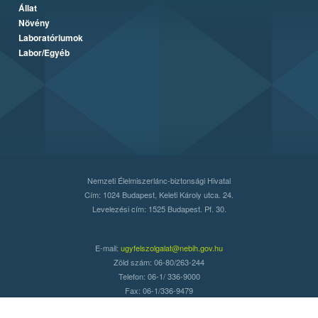
Állat
Növény
Laboratóriumok
Labor/Egyéb
Nemzeti Élelmiszerlánc-biztonsági Hivatal
Cím: 1024 Budapest, Keleti Károly utca. 24.
Levelezési cím: 1525 Budapest. Pf. 30.
E-mail:
ugyfelszolgalat@nebih.gov.hu
Zöld szám: 06-80/263-244
Telefon: 06-1/ 336-9000
Fax: 06-1/336-9479