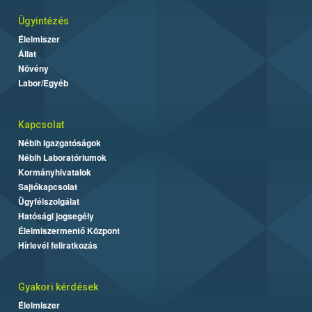
Ügyintézés
Élelmiszer
Állat
Növény
Labor/Egyéb
Kapcsolat
Nébih Igazgatóságok
Nébih Laboratóriumok
Kormányhivatalok
Sajtókapcsolat
Ügyfélszolgálat
Hatósági jogsegély
Élelmiszermentő Központ
Hírlevél feliratkozás
Gyakori kérdések
Élelmiszer