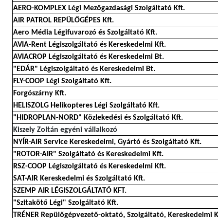
AERO-KOMPLEX Légi Mezőgazdasági Szolgáltató Kft.
AIR PATROL REPÜLŐGÉPES Kft.
Aero Média Légifuvarozó és Szolgáltató Kft.
AVIA-Rent Légiszolgáltató és Kereskedelmi Kft.
AVIACROP Légiszolgáltató és Kereskedelmi Bt.
"EDÁR" Légiszolgáltató és Kereskedelmi Bt.
FLY-COOP Légi Szolgáltató Kft.
Forgószárny Kft.
HELISZOLG Helikopteres Légi Szolgáltató Kft.
"HIDROPLAN-NORD" Közlekedési és Szolgáltató Kft.
Kiszely Zoltán egyéni vállalkozó
NYÍR-AIR Service Kereskedelmi, Gyártó és Szolgáltató Kft.
"ROTOR-AIR" Szolgáltató és Kereskedelmi Kft.
RSZ-COOP Légiszolgáltató és Kereskedelmi Kft.
SAT-AIR Kereskedelmi és Szolgáltató Kft.
SZEMP AIR LÉGISZOLGÁLTATÓ KFT.
"Szitakötő Légi" Szolgáltató Kft.
TRÉNER Repülőgépvezető-oktató, Szolgáltató, Kereskedelmi K