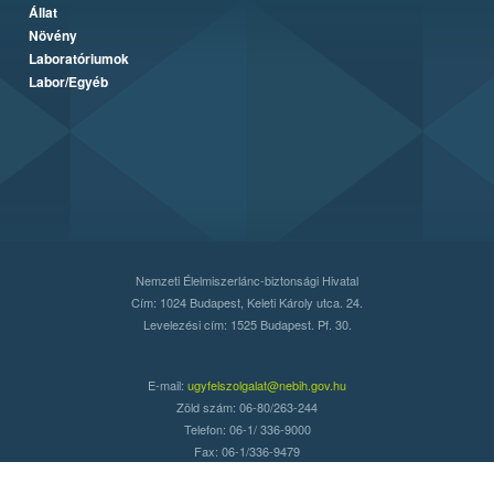
Állat
Növény
Laboratóriumok
Labor/Egyéb
Nemzeti Élelmiszerlánc-biztonsági Hivatal
Cím: 1024 Budapest, Keleti Károly utca. 24.
Levelezési cím: 1525 Budapest. Pf. 30.
E-mail:
ugyfelszolgalat@nebih.gov.hu
Zöld szám: 06-80/263-244
Telefon: 06-1/ 336-9000
Fax: 06-1/336-9479