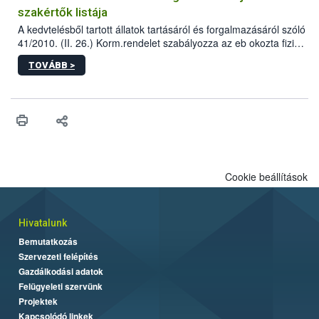
szakértők listája
A kedvtelésből tartott állatok tartásáról és forgalmazásáról szóló
41/2010. (II. 26.) Korm.rendelet szabályozza az eb okozta fizikai
sérülés, illetve ennek veszélye keletkezésekor felmerülő
TOVÁBB >
hatósági feladatokat, valamint a veszélyes eb tartását és annak
engedélyezését. Ezen eljárások során szükség esetén be kell
vonni az ebek viselkedésének megítélésében jártas szakértőt.
Cookie beállítások
Hivatalunk
Bemutatkozás
Szervezeti felépítés
Gazdálkodási adatok
Felügyeleti szervünk
Projektek
Kapcsolódó linkek