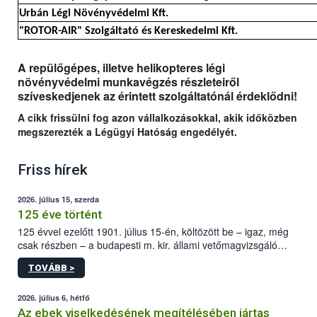
Urbán Légi Növényvédelmi Kft.
"ROTOR-AIR" Szolgáltató és Kereskedelmi Kft.
A repülőgépes, illetve helikopteres légi
növényvédelmi munkavégzés részleteiről
szíveskedjenek az érintett szolgáltatónál érdeklődni!
A cikk frissülni fog azon vállalkozásokkal, akik időközben
megszerezték a Légügyi Hatóság engedélyét.
Friss hírek
2026. július 15, szerda
125 éve történt
125 évvel ezelőtt 1901. július 15-én, költözött be – igaz, még
csak részben – a budapesti m. kir. állami vetőmagvizsgáló
állomás a Kis Rókus utca 15. szám alatti, Czigler Győző által
TOVÁBB >
tervezett új épületébe.
2026. július 6, hétfő
Az ebek viselkedésének megítélésében jártas