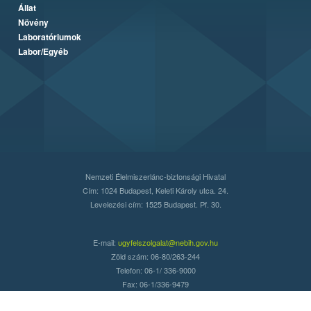
Állat
Növény
Laboratóriumok
Labor/Egyéb
Nemzeti Élelmiszerlánc-biztonsági Hivatal
Cím: 1024 Budapest, Keleti Károly utca. 24.
Levelezési cím: 1525 Budapest. Pf. 30.
E-mail:
ugyfelszolgalat@nebih.gov.hu
Zöld szám: 06-80/263-244
Telefon: 06-1/ 336-9000
Fax: 06-1/336-9479