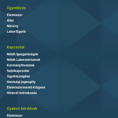
Ügyintézés
Élelmiszer
Állat
Növény
Labor/Egyéb
Kapcsolat
Nébih Igazgatóságok
Nébih Laboratóriumok
Kormányhivatalok
Sajtókapcsolat
Ügyfélszolgálat
Hatósági jogsegély
Élelmiszermentő Központ
Hírlevél feliratkozás
Gyakori kérdések
Élelmiszer