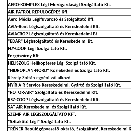
AERO-KOMPLEX Légi Mezőgazdasági Szolgáltató Kft.
AIR PATROL REPÜLŐGÉPES Kft.
Aero Média Légifuvarozó és Szolgáltató Kft.
AVIA-Rent Légiszolgáltató és Kereskedelmi Kft.
AVIACROP Légiszolgáltató és Kereskedelmi Bt.
"EDÁR" Légiszolgáltató és Kereskedelmi Bt.
FLY-COOP Légi Szolgáltató Kft.
Forgószárny Kft.
HELISZOLG Helikopteres Légi Szolgáltató Kft.
"HIDROPLAN-NORD" Közlekedési és Szolgáltató Kft.
Kiszely Zoltán egyéni vállalkozó
NYÍR-AIR Service Kereskedelmi, Gyártó és Szolgáltató Kft.
"ROTOR-AIR" Szolgáltató és Kereskedelmi Kft.
RSZ-COOP Légiszolgáltató és Kereskedelmi Kft.
SAT-AIR Kereskedelmi és Szolgáltató Kft.
SZEMP AIR LÉGISZOLGÁLTATÓ KFT.
"Szitakötő Légi" Szolgáltató Kft.
TRÉNER Repülőgépvezető-oktató, Szolgáltató, Kereskedelmi K