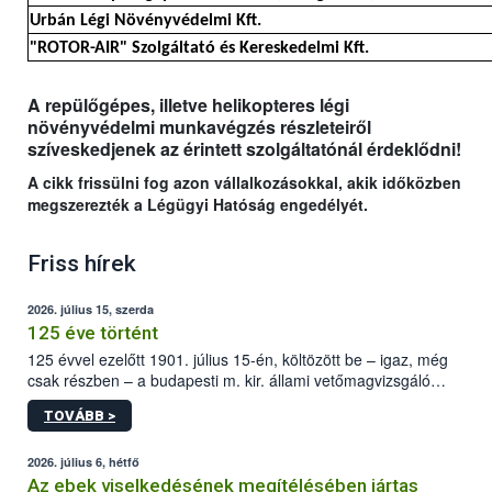
Urbán Légi Növényvédelmi Kft.
"ROTOR-AIR" Szolgáltató és Kereskedelmi Kft.
A repülőgépes, illetve helikopteres légi
növényvédelmi munkavégzés részleteiről
szíveskedjenek az érintett szolgáltatónál érdeklődni!
A cikk frissülni fog azon vállalkozásokkal, akik időközben
megszerezték a Légügyi Hatóság engedélyét.
Friss hírek
2026. július 15, szerda
125 éve történt
125 évvel ezelőtt 1901. július 15-én, költözött be – igaz, még
csak részben – a budapesti m. kir. állami vetőmagvizsgáló
állomás a Kis Rókus utca 15. szám alatti, Czigler Győző által
TOVÁBB >
tervezett új épületébe.
2026. július 6, hétfő
Az ebek viselkedésének megítélésében jártas