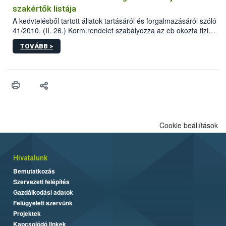
szakértők listája
A kedvtelésből tartott állatok tartásáról és forgalmazásáról szóló
41/2010. (II. 26.) Korm.rendelet szabályozza az eb okozta fizikai
sérülés, illetve ennek veszélye keletkezésekor felmerülő
TOVÁBB >
hatósági feladatokat, valamint a veszélyes eb tartását és annak
engedélyezését. Ezen eljárások során szükség esetén be kell
vonni az ebek viselkedésének megítélésében jártas szakértőt.
Cookie beállítások
Hivatalunk
Bemutatkozás
Szervezeti felépítés
Gazdálkodási adatok
Felügyeleti szervünk
Projektek
Kapcsolódó linkek