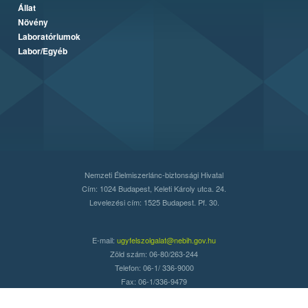
Állat
Növény
Laboratóriumok
Labor/Egyéb
Nemzeti Élelmiszerlánc-biztonsági Hivatal
Cím: 1024 Budapest, Keleti Károly utca. 24.
Levelezési cím: 1525 Budapest. Pf. 30.
E-mail:
ugyfelszolgalat@nebih.gov.hu
Zöld szám: 06-80/263-244
Telefon: 06-1/ 336-9000
Fax: 06-1/336-9479