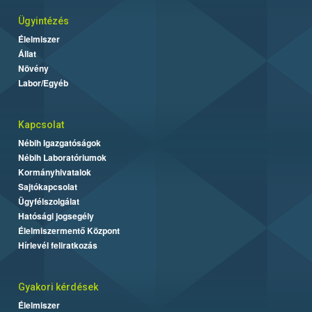
Ügyintézés
Élelmiszer
Állat
Növény
Labor/Egyéb
Kapcsolat
Nébih Igazgatóságok
Nébih Laboratóriumok
Kormányhivatalok
Sajtókapcsolat
Ügyfélszolgálat
Hatósági jogsegély
Élelmiszermentő Központ
Hírlevél feliratkozás
Gyakori kérdések
Élelmiszer