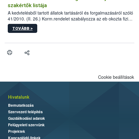
szakértők listája
A kedvtelésből tartott állatok tartásáról és forgalmazásáról szóló
41/2010. (II. 26.) Korm.rendelet szabályozza az eb okozta fizikai
sérülés, illetve ennek veszélye keletkezésekor felmerülő
TOVÁBB >
hatósági feladatokat, valamint a veszélyes eb tartását és annak
engedélyezését. Ezen eljárások során szükség esetén be kell
vonni az ebek viselkedésének megítélésében jártas szakértőt.
Cookie beállítások
Hivatalunk
Bemutatkozás
Szervezeti felépítés
Gazdálkodási adatok
Felügyeleti szervünk
Projektek
Kapcsolódó linkek