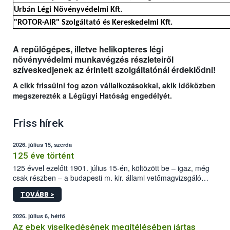
Urbán Légi Növényvédelmi Kft.
"ROTOR-AIR" Szolgáltató és Kereskedelmi Kft.
A repülőgépes, illetve helikopteres légi
növényvédelmi munkavégzés részleteiről
szíveskedjenek az érintett szolgáltatónál érdeklődni!
A cikk frissülni fog azon vállalkozásokkal, akik időközben
megszerezték a Légügyi Hatóság engedélyét.
Friss hírek
2026. július 15, szerda
125 éve történt
125 évvel ezelőtt 1901. július 15-én, költözött be – igaz, még
csak részben – a budapesti m. kir. állami vetőmagvizsgáló
állomás a Kis Rókus utca 15. szám alatti, Czigler Győző által
TOVÁBB >
tervezett új épületébe.
2026. július 6, hétfő
Az ebek viselkedésének megítélésében jártas