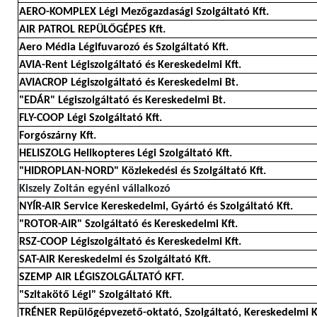
AERO-KOMPLEX Légi Mezőgazdasági Szolgáltató Kft.
AIR PATROL REPÜLŐGÉPES Kft.
Aero Média Légifuvarozó és Szolgáltató Kft.
AVIA-Rent Légiszolgáltató és Kereskedelmi Kft.
AVIACROP Légiszolgáltató és Kereskedelmi Bt.
"EDÁR" Légiszolgáltató és Kereskedelmi Bt.
FLY-COOP Légi Szolgáltató Kft.
Forgószárny Kft.
HELISZOLG Helikopteres Légi Szolgáltató Kft.
"HIDROPLAN-NORD" Közlekedési és Szolgáltató Kft.
Kiszely Zoltán egyéni vállalkozó
NYÍR-AIR Service Kereskedelmi, Gyártó és Szolgáltató Kft.
"ROTOR-AIR" Szolgáltató és Kereskedelmi Kft.
RSZ-COOP Légiszolgáltató és Kereskedelmi Kft.
SAT-AIR Kereskedelmi és Szolgáltató Kft.
SZEMP AIR LÉGISZOLGÁLTATÓ KFT.
"Szitakötő Légi" Szolgáltató Kft.
TRÉNER Repülőgépvezető-oktató, Szolgáltató, Kereskedelmi K