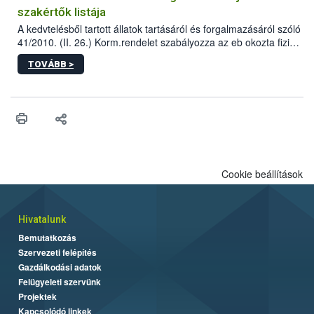
szakértők listája
A kedvtelésből tartott állatok tartásáról és forgalmazásáról szóló
41/2010. (II. 26.) Korm.rendelet szabályozza az eb okozta fizikai
sérülés, illetve ennek veszélye keletkezésekor felmerülő
TOVÁBB >
hatósági feladatokat, valamint a veszélyes eb tartását és annak
engedélyezését. Ezen eljárások során szükség esetén be kell
vonni az ebek viselkedésének megítélésében jártas szakértőt.
Cookie beállítások
Hivatalunk
Bemutatkozás
Szervezeti felépítés
Gazdálkodási adatok
Felügyeleti szervünk
Projektek
Kapcsolódó linkek