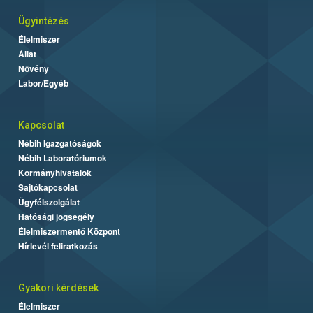
Ügyintézés
Élelmiszer
Állat
Növény
Labor/Egyéb
Kapcsolat
Nébih Igazgatóságok
Nébih Laboratóriumok
Kormányhivatalok
Sajtókapcsolat
Ügyfélszolgálat
Hatósági jogsegély
Élelmiszermentő Központ
Hírlevél feliratkozás
Gyakori kérdések
Élelmiszer