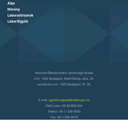
Állat
Növény
Laboratóriumok
Labor/Egyéb
Nemzeti Élelmiszerlánc-biztonsági Hivatal
Cím: 1024 Budapest, Keleti Károly utca. 24.
Levelezési cím: 1525 Budapest. Pf. 30.
E-mail:
ugyfelszolgalat@nebih.gov.hu
Zöld szám: 06-80/263-244
Telefon: 06-1/ 336-9000
Fax: 06-1/336-9479