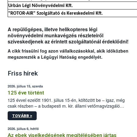
Urbán Légi Növényvédelmi Kft.
"ROTOR-AIR" Szolgáltató és Kereskedelmi Kft.
A repülőgépes, illetve helikopteres légi
növényvédelmi munkavégzés részleteiről
szíveskedjenek az érintett szolgáltatónál érdeklődni!
A cikk frissülni fog azon vállalkozásokkal, akik időközben
megszerezték a Légügyi Hatóság engedélyét.
Friss hírek
2026. július 15, szerda
125 éve történt
125 évvel ezelőtt 1901. július 15-én, költözött be – igaz, még
csak részben – a budapesti m. kir. állami vetőmagvizsgáló
állomás a Kis Rókus utca 15. szám alatti, Czigler Győző által
TOVÁBB >
tervezett új épületébe.
2026. július 6, hétfő
Az ebek viselkedésének megítélésében jártas