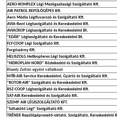
AERO-KOMPLEX Légi Mezőgazdasági Szolgáltató Kft.
AIR PATROL REPÜLŐGÉPES Kft.
Aero Média Légifuvarozó és Szolgáltató Kft.
AVIA-Rent Légiszolgáltató és Kereskedelmi Kft.
AVIACROP Légiszolgáltató és Kereskedelmi Bt.
"EDÁR" Légiszolgáltató és Kereskedelmi Bt.
FLY-COOP Légi Szolgáltató Kft.
Forgószárny Kft.
HELISZOLG Helikopteres Légi Szolgáltató Kft.
"HIDROPLAN-NORD" Közlekedési és Szolgáltató Kft.
Kiszely Zoltán egyéni vállalkozó
NYÍR-AIR Service Kereskedelmi, Gyártó és Szolgáltató Kft.
"ROTOR-AIR" Szolgáltató és Kereskedelmi Kft.
RSZ-COOP Légiszolgáltató és Kereskedelmi Kft.
SAT-AIR Kereskedelmi és Szolgáltató Kft.
SZEMP AIR LÉGISZOLGÁLTATÓ KFT.
"Szitakötő Légi" Szolgáltató Kft.
TRÉNER Repülőgépvezető-oktató, Szolgáltató, Kereskedelmi K