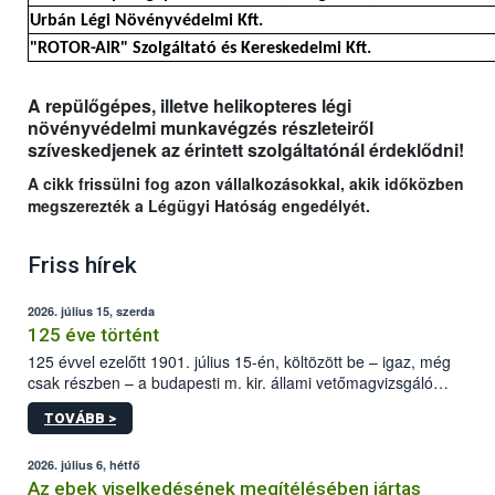
Urbán Légi Növényvédelmi Kft.
"ROTOR-AIR" Szolgáltató és Kereskedelmi Kft.
A repülőgépes, illetve helikopteres légi
növényvédelmi munkavégzés részleteiről
szíveskedjenek az érintett szolgáltatónál érdeklődni!
A cikk frissülni fog azon vállalkozásokkal, akik időközben
megszerezték a Légügyi Hatóság engedélyét.
Friss hírek
2026. július 15, szerda
125 éve történt
125 évvel ezelőtt 1901. július 15-én, költözött be – igaz, még
csak részben – a budapesti m. kir. állami vetőmagvizsgáló
állomás a Kis Rókus utca 15. szám alatti, Czigler Győző által
TOVÁBB >
tervezett új épületébe.
2026. július 6, hétfő
Az ebek viselkedésének megítélésében jártas