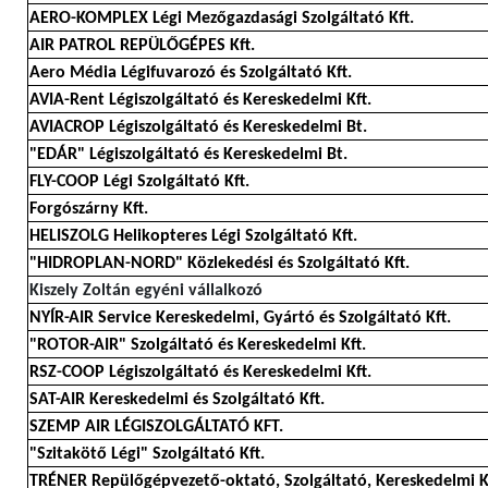
AERO-KOMPLEX Légi Mezőgazdasági Szolgáltató Kft.
AIR PATROL REPÜLŐGÉPES Kft.
Aero Média Légifuvarozó és Szolgáltató Kft.
AVIA-Rent Légiszolgáltató és Kereskedelmi Kft.
AVIACROP Légiszolgáltató és Kereskedelmi Bt.
"EDÁR" Légiszolgáltató és Kereskedelmi Bt.
FLY-COOP Légi Szolgáltató Kft.
Forgószárny Kft.
HELISZOLG Helikopteres Légi Szolgáltató Kft.
"HIDROPLAN-NORD" Közlekedési és Szolgáltató Kft.
Kiszely Zoltán egyéni vállalkozó
NYÍR-AIR Service Kereskedelmi, Gyártó és Szolgáltató Kft.
"ROTOR-AIR" Szolgáltató és Kereskedelmi Kft.
RSZ-COOP Légiszolgáltató és Kereskedelmi Kft.
SAT-AIR Kereskedelmi és Szolgáltató Kft.
SZEMP AIR LÉGISZOLGÁLTATÓ KFT.
"Szitakötő Légi" Szolgáltató Kft.
TRÉNER Repülőgépvezető-oktató, Szolgáltató, Kereskedelmi K