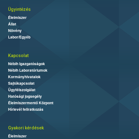
Ügyintézés
Élelmiszer
Állat
Növény
Labor/Egyéb
Kapcsolat
Nébih Igazgatóságok
Nébih Laboratóriumok
Kormányhivatalok
Sajtókapcsolat
Ügyfélszolgálat
Hatósági jogsegély
Élelmiszermentő Központ
Hírlevél feliratkozás
Gyakori kérdések
Élelmiszer