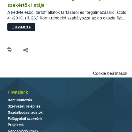
szakértők listája
A kedvtelésből tartott állatok tartásáról és forgalmazásáról szóló
41/2010. (II. 26.) Korm.rendelet szabályozza az eb okozta fizikai
sérülés, illetve ennek veszélye keletkezésekor felmerülő
TOVÁBB >
hatósági feladatokat, valamint a veszélyes eb tartását és annak
engedélyezését. Ezen eljárások során szükség esetén be kell
vonni az ebek viselkedésének megítélésében jártas szakértőt.
Cookie beállítások
Hivatalunk
Bemutatkozás
Szervezeti felépítés
Gazdálkodási adatok
Felügyeleti szervünk
Projektek
Kapcsolódó linkek