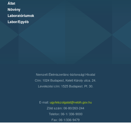
Állat
Növény
Laboratóriumok
Labor/Egyéb
Nemzeti Élelmiszerlánc-biztonsági Hivatal
Cím: 1024 Budapest, Keleti Károly utca. 24.
Levelezési cím: 1525 Budapest. Pf. 30.
E-mail:
ugyfelszolgalat@nebih.gov.hu
Zöld szám: 06-80/263-244
Telefon: 06-1/ 336-9000
Fax: 06-1/336-9479