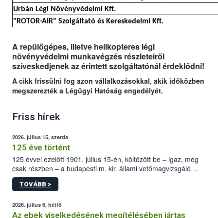
Urbán Légi Növényvédelmi Kft.
"ROTOR-AIR" Szolgáltató és Kereskedelmi Kft.
A repülőgépes, illetve helikopteres légi
növényvédelmi munkavégzés részleteiről
szíveskedjenek az érintett szolgáltatónál érdeklődni!
A cikk frissülni fog azon vállalkozásokkal, akik időközben
megszerezték a Légügyi Hatóság engedélyét.
Friss hírek
2026. július 15, szerda
125 éve történt
125 évvel ezelőtt 1901. július 15-én, költözött be – igaz, még
csak részben – a budapesti m. kir. állami vetőmagvizsgáló
állomás a Kis Rókus utca 15. szám alatti, Czigler Győző által
TOVÁBB >
tervezett új épületébe.
2026. július 6, hétfő
Az ebek viselkedésének megítélésében jártas