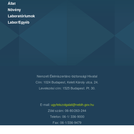
Állat
Növény
Laboratóriumok
Labor/Egyéb
Nemzeti Élelmiszerlánc-biztonsági Hivatal
Cím: 1024 Budapest, Keleti Károly utca. 24.
Levelezési cím: 1525 Budapest. Pf. 30.
E-mail:
ugyfelszolgalat@nebih.gov.hu
Zöld szám: 06-80/263-244
Telefon: 06-1/ 336-9000
Fax: 06-1/336-9479