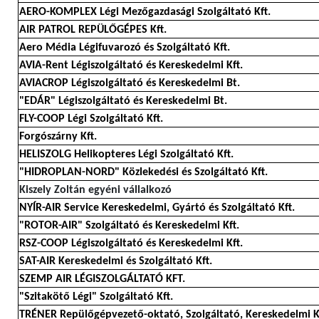
AERO-KOMPLEX Légi Mezőgazdasági Szolgáltató Kft.
AIR PATROL REPÜLŐGÉPES Kft.
Aero Média Légifuvarozó és Szolgáltató Kft.
AVIA-Rent Légiszolgáltató és Kereskedelmi Kft.
AVIACROP Légiszolgáltató és Kereskedelmi Bt.
"EDÁR" Légiszolgáltató és Kereskedelmi Bt.
FLY-COOP Légi Szolgáltató Kft.
Forgószárny Kft.
HELISZOLG Helikopteres Légi Szolgáltató Kft.
"HIDROPLAN-NORD" Közlekedési és Szolgáltató Kft.
Kiszely Zoltán egyéni vállalkozó
NYÍR-AIR Service Kereskedelmi, Gyártó és Szolgáltató Kft.
"ROTOR-AIR" Szolgáltató és Kereskedelmi Kft.
RSZ-COOP Légiszolgáltató és Kereskedelmi Kft.
SAT-AIR Kereskedelmi és Szolgáltató Kft.
SZEMP AIR LÉGISZOLGÁLTATÓ KFT.
"Szitakötő Légi" Szolgáltató Kft.
TRÉNER Repülőgépvezető-oktató, Szolgáltató, Kereskedelmi K