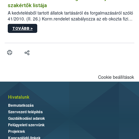
szakértők listája
A kedvtelésből tartott állatok tartásáról és forgalmazásáról szóló
41/2010. (II. 26.) Korm.rendelet szabályozza az eb okozta fizikai
sérülés, illetve ennek veszélye keletkezésekor felmerülő
TOVÁBB >
hatósági feladatokat, valamint a veszélyes eb tartását és annak
engedélyezését. Ezen eljárások során szükség esetén be kell
vonni az ebek viselkedésének megítélésében jártas szakértőt.
Cookie beállítások
Hivatalunk
Bemutatkozás
Szervezeti felépítés
Gazdálkodási adatok
Felügyeleti szervünk
Projektek
Kapcsolódó linkek