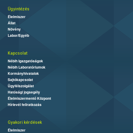
Ügyintézés
Élelmiszer
Állat
Növény
Labor/Egyéb
Kapcsolat
Nébih Igazgatóságok
Nébih Laboratóriumok
Kormányhivatalok
Sajtókapcsolat
Ügyfélszolgálat
Hatósági jogsegély
Élelmiszermentő Központ
Hírlevél feliratkozás
Gyakori kérdések
Élelmiszer