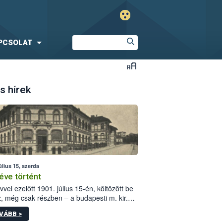
PCSOLAT
s hírek
úlius 15, szerda
éve történt
vvel ezelőtt 1901. július 15-én, költözött be
z, még csak részben – a budapesti m. kir.
i vetőmagvizsgáló állomás a Kis Rókus utca
VÁBB >
ám alatti, Czigler Győző által tervezett új