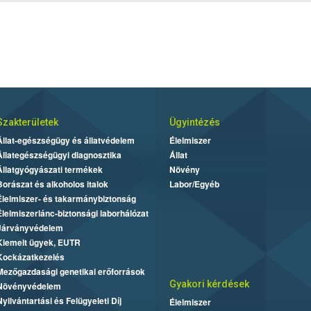
Szakterületek
Ügyintézés
Állat-egészségügy és állatvédelem
Élelmiszer
Állategészségügyi diagnosztika
Állat
Állatgyógyászati termékek
Növény
Borászat és alkoholos italok
Labor/Egyéb
Élelmiszer- és takarmánybiztonság
Élelmiszerlánc-biztonsági laborhálózat
Járványvédelem
Kiemelt ügyek, EUTR
Kockázatkezelés
Mezőgazdasági genetikai erőforrások
Gyakori kérdések
Növényvédelem
Nyilvántartási és Felügyeleti Díj
Élelmiszer