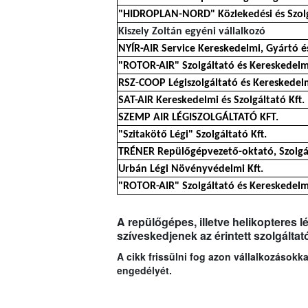
"HIDROPLAN-NORD" Közlekedési és Szolgá
Kiszely Zoltán egyéni vállalkozó
NYÍR-AIR Service Kereskedelmi, Gyártó és
"ROTOR-AIR" Szolgáltató és Kereskedelmi
RSZ-COOP Légiszolgáltató és Kereskedelm
SAT-AIR Kereskedelmi és Szolgáltató Kft.
SZEMP AIR LÉGISZOLGÁLTATÓ KFT.
"Szitakötő Légi" Szolgáltató Kft.
TRÉNER Repülőgépvezető-oktató, Szolgál
Urbán Légi Növényvédelmi Kft.
"ROTOR-AIR" Szolgáltató és Kereskedelmi
A repülőgépes, illetve helikopteres 
szíveskedjenek az érintett szolgáltat
A cikk frissülni fog azon vállalkozások
engedélyét.