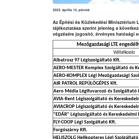
2023. április 14, péntek
Az Építési és Közlekedési Minisztérium 
tájékoztatása szerint jelenleg a követk
végzésére jogosító, érvényes hatósági e
Mezőgazdasági LTE engedélly
Vállalkozás
Albatrosz 97 Légiszolgáltató Kft.
AERO-MESTER Komplex Szolgáltató és Ke
AERO-KOMPLEX Légi Mezőgazdasági Szolg
AIR PATROL REPÜLŐGÉPES Kft.
Aero Média Légifuvarozó és Szolgáltató K
AVIA-Rent Légiszolgáltató és Kereskedelm
AVIACROP Légiszolgáltató és Kereskedelm
"EDÁR" Légiszolgáltató és Kereskedelmi 
FLY-COOP Légi Szolgáltató Kft.
Forgószárny Kft.
HELISZOLG Helikopteres Légi Szolgáltató 