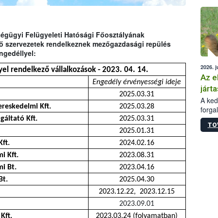
épüle
Légügyi Felügyeleti Hatósági Főosztályának
ező szervezetek rendelkeznek mezőgazdasági repülés
ngedéllyel:
2026. j
el rendelkező vállalkozások - 2023. 04. 14.
Az e
Engedély érvényességi ideje
járta
2025.03.31
A kedv
reskedelmi Kft.
2025.03.28
forga
Korm.
áltató Kft.
2025.03.31
TO
sérül
2025.01.31
felme
ft.
2024.02.16
veszé
Ezen 
i Kft.
2023.08.31
vonni
i Bt.
2023.04.16
jártas
Bt.
2025.04.30
2023.12.22, 2023.12.15
2023.09.01
Kft.
2023.03.24 (folyamatban)