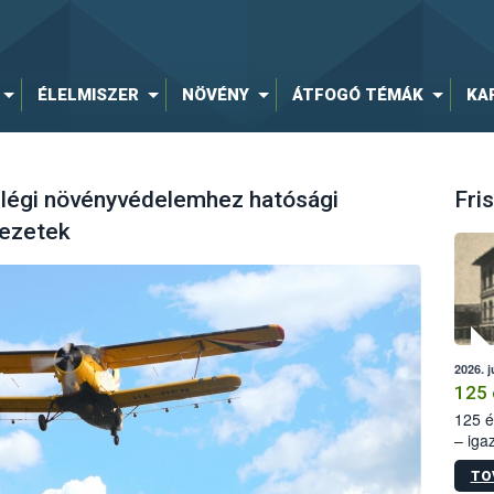
ÉLELMISZER
NÖVÉNY
ÁTFOGÓ TÉMÁK
KA
 légi növényvédelemhez hatósági
Fris
vezetek
2026. j
125 
125 é
– iga
állam
TO
15. sz