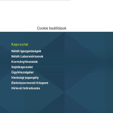
Cookie beállítások
Kapcsolat
Nébih Igazgatóságok
Nébih Laboratóriumok
Kormányhivatalok
Sajtókapcsolat
Ügyfélszolgálat
Hatósági jogsegély
Élelmiszermentő Központ
Hírlevél feliratkozás