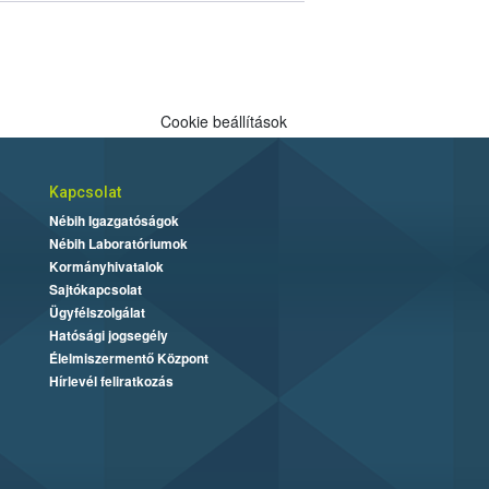
Cookie beállítások
Kapcsolat
Nébih Igazgatóságok
Nébih Laboratóriumok
Kormányhivatalok
Sajtókapcsolat
Ügyfélszolgálat
Hatósági jogsegély
Élelmiszermentő Központ
Hírlevél feliratkozás