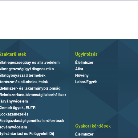
Szakterületek
Ügyintézés
Állat-egészségügy és állatvédelem
Élelmiszer
Állategészségügyi diagnosztika
Állat
Állatgyógyászati termékek
Növény
Borászat és alkoholos italok
Labor/Egyéb
Élelmiszer- és takarmánybiztonság
Élelmiszerlánc-biztonsági laborhálózat
Járványvédelem
Kiemelt ügyek, EUTR
Kockázatkezelés
Mezőgazdasági genetikai erőforrások
Gyakori kérdések
Növényvédelem
Nyilvántartási és Felügyeleti Díj
Élelmiszer