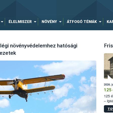
ÉLELMISZER
NÖVÉNY
ÁTFOGÓ TÉMÁK
KA
 légi növényvédelemhez hatósági
Fris
vezetek
2026. j
125 
125 é
– iga
állam
TO
15. sz