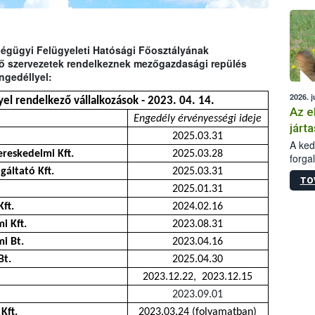
épüle
Légügyi Felügyeleti Hatósági Főosztályának
ező szervezetek rendelkeznek mezőgazdasági repülés
ngedéllyel:
2026. j
el rendelkező vállalkozások - 2023. 04. 14.
Az e
Engedély érvényességi ideje
járta
2025.03.31
A kedv
reskedelmi Kft.
2025.03.28
forga
Korm.
áltató Kft.
2025.03.31
TO
sérül
2025.01.31
felme
ft.
2024.02.16
veszé
Ezen 
i Kft.
2023.08.31
vonni
i Bt.
2023.04.16
jártas
Bt.
2025.04.30
2023.12.22, 2023.12.15
2023.09.01
Kft.
2023.03.24 (folyamatban)