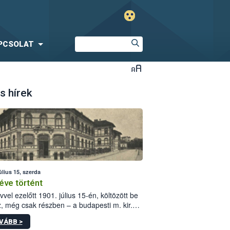
PCSOLAT
s hírek
úlius 15, szerda
éve történt
vvel ezelőtt 1901. július 15-én, költözött be
z, még csak részben – a budapesti m. kir.
i vetőmagvizsgáló állomás a Kis Rókus utca
VÁBB >
ám alatti, Czigler Győző által tervezett új