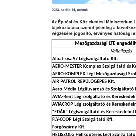
2023. április 14, péntek
Az Építési és Közlekedési Minisztérium 
tájékoztatása szerint jelenleg a követk
végzésére jogosító, érvényes hatósági e
Mezőgazdasági LTE engedélly
Vállalkozás
Albatrosz 97 Légiszolgáltató Kft.
AERO-MESTER Komplex Szolgáltató és Ke
AERO-KOMPLEX Légi Mezőgazdasági Szolg
AIR PATROL REPÜLŐGÉPES Kft.
Aero Média Légifuvarozó és Szolgáltató K
AVIA-Rent Légiszolgáltató és Kereskedelm
AVIACROP Légiszolgáltató és Kereskedelm
"EDÁR" Légiszolgáltató és Kereskedelmi 
FLY-COOP Légi Szolgáltató Kft.
Forgószárny Kft.
HELISZOLG Helikopteres Légi Szolgáltató 