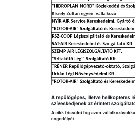
"HIDROPLAN-NORD" Közlekedési és Szolgá
Kiszely Zoltán egyéni vállalkozó
NYÍR-AIR Service Kereskedelmi, Gyártó és
"ROTOR-AIR" Szolgáltató és Kereskedelmi
RSZ-COOP Légiszolgáltató és Kereskedelm
SAT-AIR Kereskedelmi és Szolgáltató Kft.
SZEMP AIR LÉGISZOLGÁLTATÓ KFT.
"Szitakötő Légi" Szolgáltató Kft.
TRÉNER Repülőgépvezető-oktató, Szolgál
Urbán Légi Növényvédelmi Kft.
"ROTOR-AIR" Szolgáltató és Kereskedelmi
A repülőgépes, illetve helikopteres 
szíveskedjenek az érintett szolgáltat
A cikk frissülni fog azon vállalkozások
engedélyét.