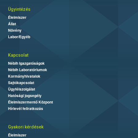
Ügyintézés
Élelmiszer
Állat
Növény
Labor/Egyéb
Kapcsolat
Nébih Igazgatóságok
Nébih Laboratóriumok
Kormányhivatalok
Sajtókapcsolat
Ügyfélszolgálat
Hatósági jogsegély
Élelmiszermentő Központ
Hírlevél feliratkozás
Gyakori kérdések
Élelmiszer