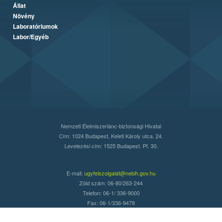
Állat
Növény
Laboratóriumok
Labor/Egyéb
Nemzeti Élelmiszerlánc-biztonsági Hivatal
Cím: 1024 Budapest, Keleti Károly utca. 24.
Levelezési cím: 1525 Budapest. Pf. 30.
E-mail:
ugyfelszolgalat@nebih.gov.hu
Zöld szám: 06-80/263-244
Telefon: 06-1/ 336-9000
Fax: 06-1/336-9479