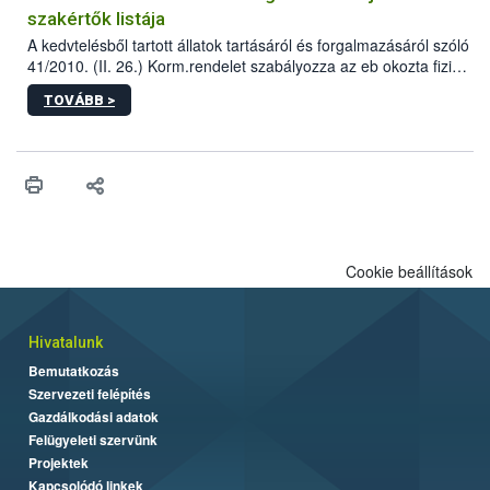
szakértők listája
A kedvtelésből tartott állatok tartásáról és forgalmazásáról szóló
41/2010. (II. 26.) Korm.rendelet szabályozza az eb okozta fizikai
sérülés, illetve ennek veszélye keletkezésekor felmerülő
TOVÁBB >
hatósági feladatokat, valamint a veszélyes eb tartását és annak
engedélyezését. Ezen eljárások során szükség esetén be kell
vonni az ebek viselkedésének megítélésében jártas szakértőt.
Cookie beállítások
Hivatalunk
Bemutatkozás
Szervezeti felépítés
Gazdálkodási adatok
Felügyeleti szervünk
Projektek
Kapcsolódó linkek