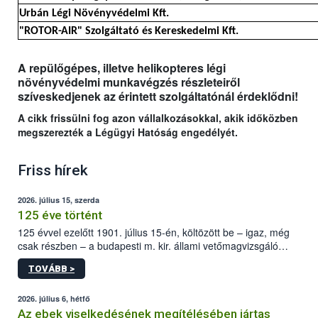
Urbán Légi Növényvédelmi Kft.
"ROTOR-AIR" Szolgáltató és Kereskedelmi Kft.
A repülőgépes, illetve helikopteres légi
növényvédelmi munkavégzés részleteiről
szíveskedjenek az érintett szolgáltatónál érdeklődni!
A cikk frissülni fog azon vállalkozásokkal, akik időközben
megszerezték a Légügyi Hatóság engedélyét.
Friss hírek
2026. július 15, szerda
125 éve történt
125 évvel ezelőtt 1901. július 15-én, költözött be – igaz, még
csak részben – a budapesti m. kir. állami vetőmagvizsgáló
állomás a Kis Rókus utca 15. szám alatti, Czigler Győző által
TOVÁBB >
tervezett új épületébe.
2026. július 6, hétfő
Az ebek viselkedésének megítélésében jártas