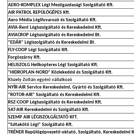
AERO-KOMPLEX Légi Mezőgazdasági Szolgáltató Kft.
AIR PATROL REPÜLŐGÉPES Kft.
Aero Média Légifuvarozó és Szolgáltató Kft.
AVIA-Rent Légiszolgáltató és Kereskedelmi Kft.
AVIACROP Légiszolgáltató és Kereskedelmi Bt.
"EDÁR" Légiszolgáltató és Kereskedelmi Bt.
FLY-COOP Légi Szolgáltató Kft.
Forgószárny Kft.
HELISZOLG Helikopteres Légi Szolgáltató Kft.
"HIDROPLAN-NORD" Közlekedési és Szolgáltató Kft.
Kiszely Zoltán egyéni vállalkozó
NYÍR-AIR Service Kereskedelmi, Gyártó és Szolgáltató Kft.
"ROTOR-AIR" Szolgáltató és Kereskedelmi Kft.
RSZ-COOP Légiszolgáltató és Kereskedelmi Kft.
SAT-AIR Kereskedelmi és Szolgáltató Kft.
SZEMP AIR LÉGISZOLGÁLTATÓ KFT.
"Szitakötő Légi" Szolgáltató Kft.
TRÉNER Repülőgépvezető-oktató, Szolgáltató, Kereskedelmi K