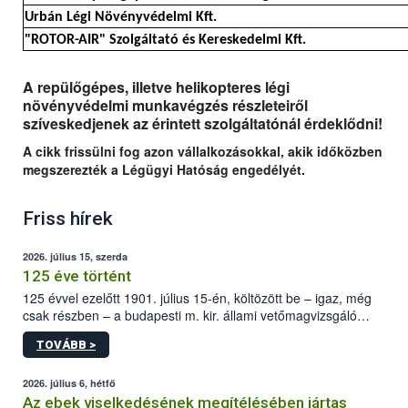
Urbán Légi Növényvédelmi Kft.
"ROTOR-AIR" Szolgáltató és Kereskedelmi Kft.
A repülőgépes, illetve helikopteres légi
növényvédelmi munkavégzés részleteiről
szíveskedjenek az érintett szolgáltatónál érdeklődni!
A cikk frissülni fog azon vállalkozásokkal, akik időközben
megszerezték a Légügyi Hatóság engedélyét.
Friss hírek
2026. július 15, szerda
125 éve történt
125 évvel ezelőtt 1901. július 15-én, költözött be – igaz, még
csak részben – a budapesti m. kir. állami vetőmagvizsgáló
állomás a Kis Rókus utca 15. szám alatti, Czigler Győző által
TOVÁBB >
tervezett új épületébe.
2026. július 6, hétfő
Az ebek viselkedésének megítélésében jártas