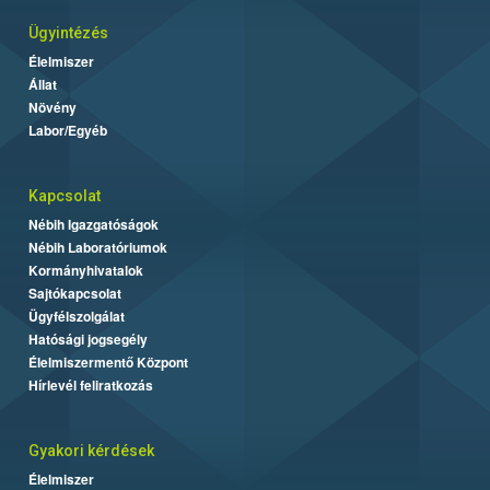
Ügyintézés
Élelmiszer
Állat
Növény
Labor/Egyéb
Kapcsolat
Nébih Igazgatóságok
Nébih Laboratóriumok
Kormányhivatalok
Sajtókapcsolat
Ügyfélszolgálat
Hatósági jogsegély
Élelmiszermentő Központ
Hírlevél feliratkozás
Gyakori kérdések
Élelmiszer