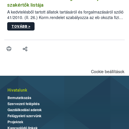
szakértők listája
A kedvtelésből tartott állatok tartásáról és forgalmazásáról szóló
41/2010. (II. 26.) Korm.rendelet szabályozza az eb okozta fizikai
sérülés, illetve ennek veszélye keletkezésekor felmerülő
TOVÁBB >
hatósági feladatokat, valamint a veszélyes eb tartását és annak
engedélyezését. Ezen eljárások során szükség esetén be kell
vonni az ebek viselkedésének megítélésében jártas szakértőt.
Cookie beállítások
Hivatalunk
Bemutatkozás
Szervezeti felépítés
Gazdálkodási adatok
Felügyeleti szervünk
Projektek
Kapcsolódó linkek