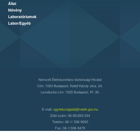
Állat
Növény
Laboratóriumok
Labor/Egyéb
Nemzeti Élelmiszerlánc-biztonsági Hivatal
Cím: 1024 Budapest, Keleti Károly utca. 24.
Levelezési cím: 1525 Budapest. Pf. 30.
E-mail:
ugyfelszolgalat@nebih.gov.hu
Zöld szám: 06-80/263-244
Telefon: 06-1/ 336-9000
Fax: 06-1/336-9479