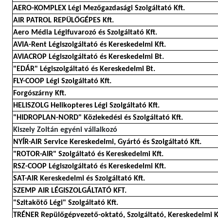
AERO-KOMPLEX Légi Mezőgazdasági Szolgáltató Kft.
AIR PATROL REPÜLŐGÉPES Kft.
Aero Média Légifuvarozó és Szolgáltató Kft.
AVIA-Rent Légiszolgáltató és Kereskedelmi Kft.
AVIACROP Légiszolgáltató és Kereskedelmi Bt.
"EDÁR" Légiszolgáltató és Kereskedelmi Bt.
FLY-COOP Légi Szolgáltató Kft.
Forgószárny Kft.
HELISZOLG Helikopteres Légi Szolgáltató Kft.
"HIDROPLAN-NORD" Közlekedési és Szolgáltató Kft.
Kiszely Zoltán egyéni vállalkozó
NYÍR-AIR Service Kereskedelmi, Gyártó és Szolgáltató Kft.
"ROTOR-AIR" Szolgáltató és Kereskedelmi Kft.
RSZ-COOP Légiszolgáltató és Kereskedelmi Kft.
SAT-AIR Kereskedelmi és Szolgáltató Kft.
SZEMP AIR LÉGISZOLGÁLTATÓ KFT.
"Szitakötő Légi" Szolgáltató Kft.
TRÉNER Repülőgépvezető-oktató, Szolgáltató, Kereskedelmi K