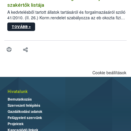
szakértők listája
A kedvtelésből tartott állatok tartásáról és forgalmazásáról szóló
41/2010. (II. 26.) Korm.rendelet szabályozza az eb okozta fizikai
sérülés, illetve ennek veszélye keletkezésekor felmerülő
TOVÁBB >
hatósági feladatokat, valamint a veszélyes eb tartását és annak
engedélyezését. Ezen eljárások során szükség esetén be kell
vonni az ebek viselkedésének megítélésében jártas szakértőt.
Cookie beállítások
Hivatalunk
Bemutatkozás
Szervezeti felépítés
Gazdálkodási adatok
Felügyeleti szervünk
Projektek
Kapcsolódó linkek