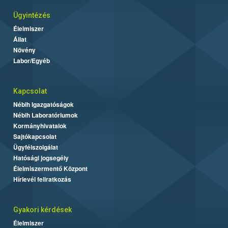
Ügyintézés
Élelmiszer
Állat
Növény
Labor/Egyéb
Kapcsolat
Nébih Igazgatóságok
Nébih Laboratóriumok
Kormányhivatalok
Sajtókapcsolat
Ügyfélszolgálat
Hatósági jogsegély
Élelmiszermentő Központ
Hírlevél feliratkozás
Gyakori kérdések
Élelmiszer