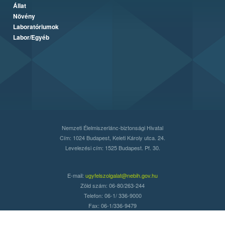
Állat
Növény
Laboratóriumok
Labor/Egyéb
Nemzeti Élelmiszerlánc-biztonsági Hivatal
Cím: 1024 Budapest, Keleti Károly utca. 24.
Levelezési cím: 1525 Budapest. Pf. 30.
E-mail:
ugyfelszolgalat@nebih.gov.hu
Zöld szám: 06-80/263-244
Telefon: 06-1/ 336-9000
Fax: 06-1/336-9479