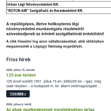
Urbán Légi Növényvédelmi Kft.
"ROTOR-AIR" Szolgáltató és Kereskedelmi Kft.
A repülőgépes, illetve helikopteres légi
növényvédelmi munkavégzés részleteiről
szíveskedjenek az érintett szolgáltatónál érdeklődni!
A cikk frissülni fog azon vállalkozásokkal, akik időközben
megszerezték a Légügyi Hatóság engedélyét.
Friss hírek
2026. július 15, szerda
125 éve történt
125 évvel ezelőtt 1901. július 15-én, költözött be – igaz, még
csak részben – a budapesti m. kir. állami vetőmagvizsgáló
állomás a Kis Rókus utca 15. szám alatti, Czigler Győző által
TOVÁBB >
tervezett új épületébe.
2026. július 6, hétfő
Az ebek viselkedésének megítélésében jártas