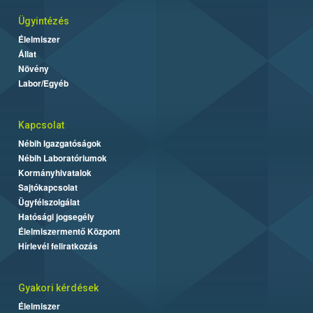
Ügyintézés
Élelmiszer
Állat
Növény
Labor/Egyéb
Kapcsolat
Nébih Igazgatóságok
Nébih Laboratóriumok
Kormányhivatalok
Sajtókapcsolat
Ügyfélszolgálat
Hatósági jogsegély
Élelmiszermentő Központ
Hírlevél feliratkozás
Gyakori kérdések
Élelmiszer