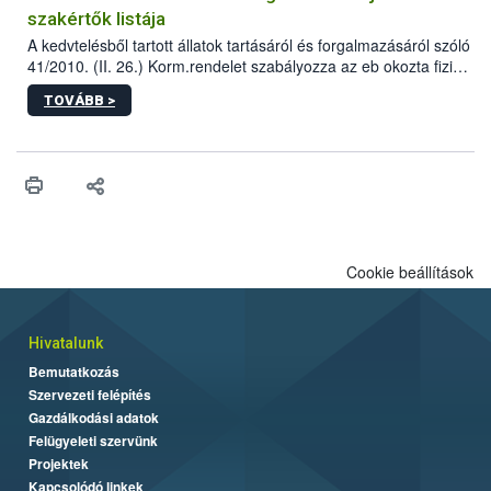
szakértők listája
A kedvtelésből tartott állatok tartásáról és forgalmazásáról szóló
41/2010. (II. 26.) Korm.rendelet szabályozza az eb okozta fizikai
sérülés, illetve ennek veszélye keletkezésekor felmerülő
TOVÁBB >
hatósági feladatokat, valamint a veszélyes eb tartását és annak
engedélyezését. Ezen eljárások során szükség esetén be kell
vonni az ebek viselkedésének megítélésében jártas szakértőt.
Cookie beállítások
Hivatalunk
Bemutatkozás
Szervezeti felépítés
Gazdálkodási adatok
Felügyeleti szervünk
Projektek
Kapcsolódó linkek