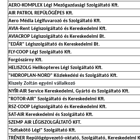
AERO-KOMPLEX Légi Mezőgazdasági Szolgáltató Kft.
AIR PATROL REPÜLŐGÉPES Kft.
Aero Média Légifuvarozó és Szolgáltató Kft.
AVIA-Rent Légiszolgáltató és Kereskedelmi Kft.
AVIACROP Légiszolgáltató és Kereskedelmi Bt.
"EDÁR" Légiszolgáltató és Kereskedelmi Bt.
FLY-COOP Légi Szolgáltató Kft.
Forgószárny Kft.
HELISZOLG Helikopteres Légi Szolgáltató Kft.
"HIDROPLAN-NORD" Közlekedési és Szolgáltató Kft.
Kiszely Zoltán egyéni vállalkozó
NYÍR-AIR Service Kereskedelmi, Gyártó és Szolgáltató Kft.
"ROTOR-AIR" Szolgáltató és Kereskedelmi Kft.
RSZ-COOP Légiszolgáltató és Kereskedelmi Kft.
SAT-AIR Kereskedelmi és Szolgáltató Kft.
SZEMP AIR LÉGISZOLGÁLTATÓ KFT.
"Szitakötő Légi" Szolgáltató Kft.
TRÉNER Repülőgépvezető-oktató, Szolgáltató, Kereskedelmi K