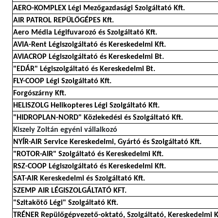
AERO-KOMPLEX Légi Mezőgazdasági Szolgáltató Kft.
AIR PATROL REPÜLŐGÉPES Kft.
Aero Média Légifuvarozó és Szolgáltató Kft.
AVIA-Rent Légiszolgáltató és Kereskedelmi Kft.
AVIACROP Légiszolgáltató és Kereskedelmi Bt.
"EDÁR" Légiszolgáltató és Kereskedelmi Bt.
FLY-COOP Légi Szolgáltató Kft.
Forgószárny Kft.
HELISZOLG Helikopteres Légi Szolgáltató Kft.
"HIDROPLAN-NORD" Közlekedési és Szolgáltató Kft.
Kiszely Zoltán egyéni vállalkozó
NYÍR-AIR Service Kereskedelmi, Gyártó és Szolgáltató Kft.
"ROTOR-AIR" Szolgáltató és Kereskedelmi Kft.
RSZ-COOP Légiszolgáltató és Kereskedelmi Kft.
SAT-AIR Kereskedelmi és Szolgáltató Kft.
SZEMP AIR LÉGISZOLGÁLTATÓ KFT.
"Szitakötő Légi" Szolgáltató Kft.
TRÉNER Repülőgépvezető-oktató, Szolgáltató, Kereskedelmi K