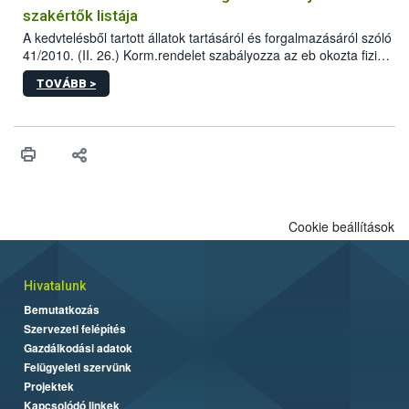
szakértők listája
A kedvtelésből tartott állatok tartásáról és forgalmazásáról szóló
41/2010. (II. 26.) Korm.rendelet szabályozza az eb okozta fizikai
sérülés, illetve ennek veszélye keletkezésekor felmerülő
TOVÁBB >
hatósági feladatokat, valamint a veszélyes eb tartását és annak
engedélyezését. Ezen eljárások során szükség esetén be kell
vonni az ebek viselkedésének megítélésében jártas szakértőt.
Cookie beállítások
Hivatalunk
Bemutatkozás
Szervezeti felépítés
Gazdálkodási adatok
Felügyeleti szervünk
Projektek
Kapcsolódó linkek