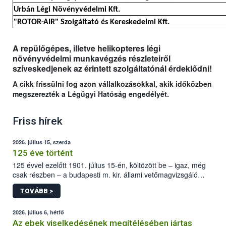
Urbán Légi Növényvédelmi Kft.
"ROTOR-AIR" Szolgáltató és Kereskedelmi Kft.
A repülőgépes, illetve helikopteres légi
növényvédelmi munkavégzés részleteiről
szíveskedjenek az érintett szolgáltatónál érdeklődni!
A cikk frissülni fog azon vállalkozásokkal, akik időközben
megszerezték a Légügyi Hatóság engedélyét.
Friss hírek
2026. július 15, szerda
125 éve történt
125 évvel ezelőtt 1901. július 15-én, költözött be – igaz, még
csak részben – a budapesti m. kir. állami vetőmagvizsgáló
állomás a Kis Rókus utca 15. szám alatti, Czigler Győző által
TOVÁBB >
tervezett új épületébe.
2026. július 6, hétfő
Az ebek viselkedésének megítélésében jártas