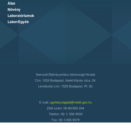
Állat
Növény
Laboratóriumok
Labor/Egyéb
Nemzeti Élelmiszerlánc-biztonsági Hivatal
Cím: 1024 Budapest, Keleti Károly utca. 24.
Levelezési cím: 1525 Budapest. Pf. 30.
E-mail:
ugyfelszolgalat@nebih.gov.hu
Zöld szám: 06-80/263-244
Telefon: 06-1/ 336-9000
Fax: 06-1/336-9479