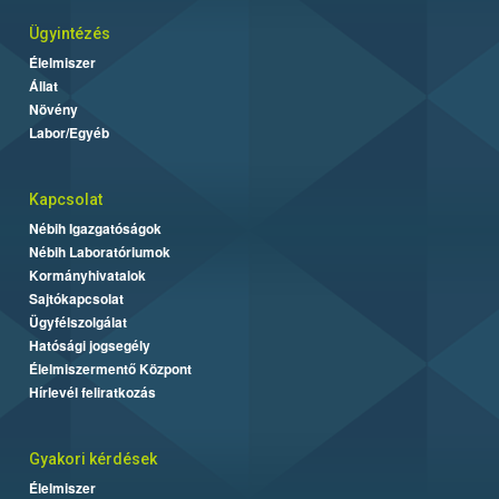
Ügyintézés
Élelmiszer
Állat
Növény
Labor/Egyéb
Kapcsolat
Nébih Igazgatóságok
Nébih Laboratóriumok
Kormányhivatalok
Sajtókapcsolat
Ügyfélszolgálat
Hatósági jogsegély
Élelmiszermentő Központ
Hírlevél feliratkozás
Gyakori kérdések
Élelmiszer