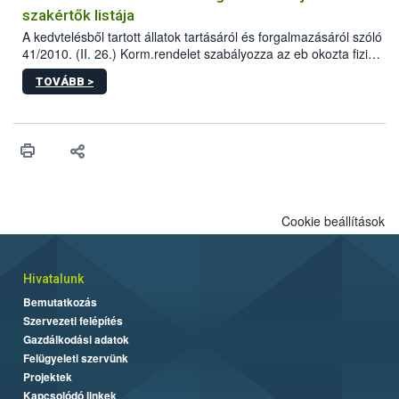
szakértők listája
A kedvtelésből tartott állatok tartásáról és forgalmazásáról szóló
41/2010. (II. 26.) Korm.rendelet szabályozza az eb okozta fizikai
sérülés, illetve ennek veszélye keletkezésekor felmerülő
TOVÁBB >
hatósági feladatokat, valamint a veszélyes eb tartását és annak
engedélyezését. Ezen eljárások során szükség esetén be kell
vonni az ebek viselkedésének megítélésében jártas szakértőt.
Cookie beállítások
Hivatalunk
Bemutatkozás
Szervezeti felépítés
Gazdálkodási adatok
Felügyeleti szervünk
Projektek
Kapcsolódó linkek