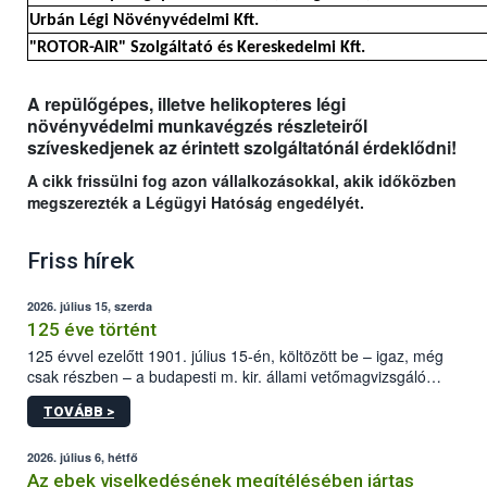
Urbán Légi Növényvédelmi Kft.
"ROTOR-AIR" Szolgáltató és Kereskedelmi Kft.
A repülőgépes, illetve helikopteres légi
növényvédelmi munkavégzés részleteiről
szíveskedjenek az érintett szolgáltatónál érdeklődni!
A cikk frissülni fog azon vállalkozásokkal, akik időközben
megszerezték a Légügyi Hatóság engedélyét.
Friss hírek
2026. július 15, szerda
125 éve történt
125 évvel ezelőtt 1901. július 15-én, költözött be – igaz, még
csak részben – a budapesti m. kir. állami vetőmagvizsgáló
állomás a Kis Rókus utca 15. szám alatti, Czigler Győző által
TOVÁBB >
tervezett új épületébe.
2026. július 6, hétfő
Az ebek viselkedésének megítélésében jártas