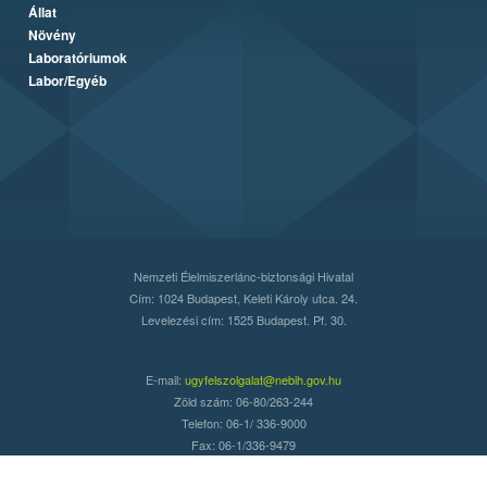
Állat
Növény
Laboratóriumok
Labor/Egyéb
Nemzeti Élelmiszerlánc-biztonsági Hivatal
Cím: 1024 Budapest, Keleti Károly utca. 24.
Levelezési cím: 1525 Budapest. Pf. 30.
E-mail:
ugyfelszolgalat@nebih.gov.hu
Zöld szám: 06-80/263-244
Telefon: 06-1/ 336-9000
Fax: 06-1/336-9479