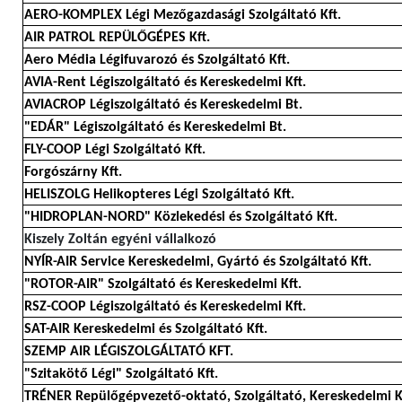
AERO-KOMPLEX Légi Mezőgazdasági Szolgáltató Kft.
AIR PATROL REPÜLŐGÉPES Kft.
Aero Média Légifuvarozó és Szolgáltató Kft.
AVIA-Rent Légiszolgáltató és Kereskedelmi Kft.
AVIACROP Légiszolgáltató és Kereskedelmi Bt.
"EDÁR" Légiszolgáltató és Kereskedelmi Bt.
FLY-COOP Légi Szolgáltató Kft.
Forgószárny Kft.
HELISZOLG Helikopteres Légi Szolgáltató Kft.
"HIDROPLAN-NORD" Közlekedési és Szolgáltató Kft.
Kiszely Zoltán egyéni vállalkozó
NYÍR-AIR Service Kereskedelmi, Gyártó és Szolgáltató Kft.
"ROTOR-AIR" Szolgáltató és Kereskedelmi Kft.
RSZ-COOP Légiszolgáltató és Kereskedelmi Kft.
SAT-AIR Kereskedelmi és Szolgáltató Kft.
SZEMP AIR LÉGISZOLGÁLTATÓ KFT.
"Szitakötő Légi" Szolgáltató Kft.
TRÉNER Repülőgépvezető-oktató, Szolgáltató, Kereskedelmi K