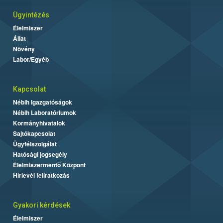
Ügyintézés
Élelmiszer
Állat
Növény
Labor/Egyéb
Kapcsolat
Nébih Igazgatóságok
Nébih Laboratóriumok
Kormányhivatalok
Sajtókapcsolat
Ügyfélszolgálat
Hatósági jogsegély
Élelmiszermentő Központ
Hírlevél feliratkozás
Gyakori kérdések
Élelmiszer