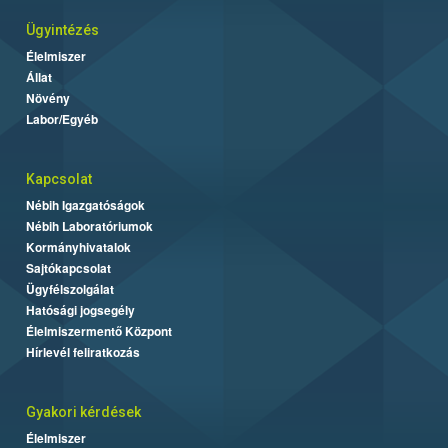
Ügyintézés
Élelmiszer
Állat
Növény
Labor/Egyéb
Kapcsolat
Nébih Igazgatóságok
Nébih Laboratóriumok
Kormányhivatalok
Sajtókapcsolat
Ügyfélszolgálat
Hatósági jogsegély
Élelmiszermentő Központ
Hírlevél feliratkozás
Gyakori kérdések
Élelmiszer