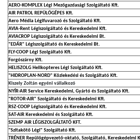
AERO-KOMPLEX Légi Mezőgazdasági Szolgáltató Kft.
AIR PATROL REPÜLŐGÉPES Kft.
Aero Média Légifuvarozó és Szolgáltató Kft.
AVIA-Rent Légiszolgáltató és Kereskedelmi Kft.
AVIACROP Légiszolgáltató és Kereskedelmi Bt.
"EDÁR" Légiszolgáltató és Kereskedelmi Bt.
FLY-COOP Légi Szolgáltató Kft.
Forgószárny Kft.
HELISZOLG Helikopteres Légi Szolgáltató Kft.
"HIDROPLAN-NORD" Közlekedési és Szolgáltató Kft.
Kiszely Zoltán egyéni vállalkozó
NYÍR-AIR Service Kereskedelmi, Gyártó és Szolgáltató Kft.
"ROTOR-AIR" Szolgáltató és Kereskedelmi Kft.
RSZ-COOP Légiszolgáltató és Kereskedelmi Kft.
SAT-AIR Kereskedelmi és Szolgáltató Kft.
SZEMP AIR LÉGISZOLGÁLTATÓ KFT.
"Szitakötő Légi" Szolgáltató Kft.
TRÉNER Repülőgépvezető-oktató, Szolgáltató, Kereskedelmi K