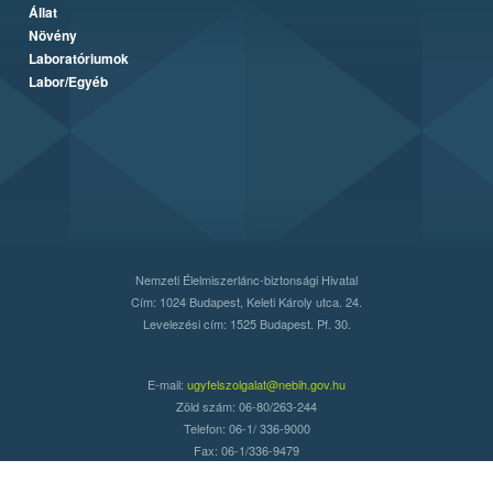
Állat
Növény
Laboratóriumok
Labor/Egyéb
Nemzeti Élelmiszerlánc-biztonsági Hivatal
Cím: 1024 Budapest, Keleti Károly utca. 24.
Levelezési cím: 1525 Budapest. Pf. 30.
E-mail:
ugyfelszolgalat@nebih.gov.hu
Zöld szám: 06-80/263-244
Telefon: 06-1/ 336-9000
Fax: 06-1/336-9479