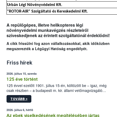
Urbán Légi Növényvédelmi Kft.
"ROTOR-AIR" Szolgáltató és Kereskedelmi Kft.
A repülőgépes, illetve helikopteres légi
növényvédelmi munkavégzés részleteiről
szíveskedjenek az érintett szolgáltatónál érdeklődni!
A cikk frissülni fog azon vállalkozásokkal, akik időközben
megszerezték a Légügyi Hatóság engedélyét.
Friss hírek
2026. július 15, szerda
125 éve történt
125 évvel ezelőtt 1901. július 15-én, költözött be – igaz, még
csak részben – a budapesti m. kir. állami vetőmagvizsgáló
állomás a Kis Rókus utca 15. szám alatti, Czigler Győző által
TOVÁBB >
tervezett új épületébe.
2026. július 6, hétfő
Az ebek viselkedésének megítélésében jártas