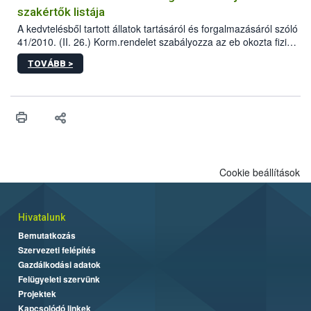
szakértők listája
A kedvtelésből tartott állatok tartásáról és forgalmazásáról szóló
41/2010. (II. 26.) Korm.rendelet szabályozza az eb okozta fizikai
sérülés, illetve ennek veszélye keletkezésekor felmerülő
TOVÁBB >
hatósági feladatokat, valamint a veszélyes eb tartását és annak
engedélyezését. Ezen eljárások során szükség esetén be kell
vonni az ebek viselkedésének megítélésében jártas szakértőt.
Cookie beállítások
Hivatalunk
Bemutatkozás
Szervezeti felépítés
Gazdálkodási adatok
Felügyeleti szervünk
Projektek
Kapcsolódó linkek